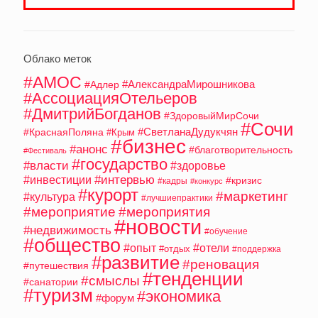
Облако меток
#АМОС
#АлександраМирошникова
#Адлер
#АссоциацияОтельеров
#ДмитрийБогданов
#ЗдоровыйМирСочи
#Сочи
#СветланаДудукчян
#КраснаяПоляна
#Крым
#бизнес
#анонс
#благотворительность
#Фестиваль
#государство
#власти
#здоровье
#интервью
#инвестиции
#кризис
#кадры
#конкурс
#курорт
#маркетинг
#культура
#лучшиепрактики
#мероприятие
#мероприятия
#новости
#недвижимость
#обучение
#общество
#опыт
#отели
#отдых
#поддержка
#развитие
#реновация
#путешествия
#тенденции
#смыслы
#санатории
#туризм
#экономика
#форум