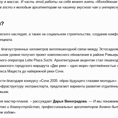
ру в массах. И часть этой работы на себя может взять «Молодёжная
в гости к молодым архитекторам на чашечку вкусного чая и интересн
и?
ческого наследия, а также на социальном строительстве, создании комф
енциала.
5 благоустроенных километров велопешеходной связи между Эстосадком
ном уровне получил проект комплексного обновления в районе Ривьеры
ого оператора Lotte Plaza Sochi. Архитектурным акцентом стал пешехо
анского городского маршрута «Две реки – одно море» протяжённостью 
екса Мацеста до набережной реки Сочи.
сти благодаря конкурсу «Сочи 2035: образ будущего глазами молодых»
инфраструктуру экотранспорта, предлагают варианты развития отдалённ
ежьем.
ия мастер-планов. – рассуждает
Дарья Виноградова
.
— И мы понимаем
тво и благоустройство, профессиональных архитекторов должно бы
м годом».