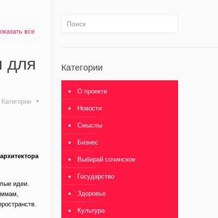
оказать все
н для
Категории
О проекте
Категории
Новости
Смыслы
Бизнес
 архитектора
Выбирай сочинское
Государство
елые идеи.
Здоровье
аммам,
пространств.
Культура