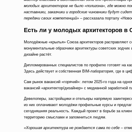
молодых архитекторов не было «полигона», где можно по
наставники, заказчики и городские чиновники будут сид
передачи своих компетенций» –
рассказала порталу «Нов
Есть ли у молодых архитекторов в 
Молодёжные «крылья» Союза архитекторов расправляют сег
монументальные образчики архитектуры советских зодчих 
дизайне растёт.
Дипломированных специалистов по профилю готовят на каф
Здесь действует и собственная BIM-лаборатория, где в ц
Сам рынок вакансий «горячий»: летом 2025-го года на одн
вакансий «архитектор/дизайнер» с медианной заработной п
Девелоперы, застройщики и отельеры напрямую заинтересо
из них оплачивают молодёжи профильные курсы и предлага
сегодняшняя реальность. Каждый проект в борьбе за клие
территорию смыслами и запомниться людям.
«Хорошая архитектура не рождается сама по себе –
отм