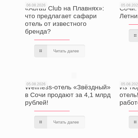
06.08.2026
05.08.20
«Abrau Club на Плавнях»:
Сочи. 
что предлагает сафари
Летни
отель от известного
бренда?
Читать далее
05.08.2026
05.08.20
Wellness-отель «Звёздный»
Из тю
в Сочи продают за 4,1 млрд
отель
рублей!
работ
Читать далее