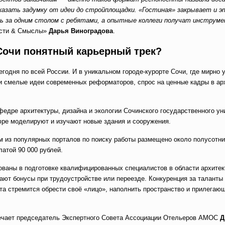
казать задумку от идеи до стройплощадки. «Гостиная» закрывает и э
еть за одним столом с ребятами, а опытные коллеги получат инструм
ости & Смыслы»
Дарья Виноградова
.
Сочи понятный карьерный трек?
одня по всей России. И в уникальном городе-курорте Сочи, где мирно
и смелые идеи современных реформаторов, спрос на ценные кадры в ар
едре архитектуры, дизайна и экологии Сочинского государственного ун
ифре моделируют и изучают новые здания и сооружения.
ом из популярных порталов по поиску работы размещено около полусотн
латой 90 000 рублей.
ваны в подготовке квалифицированных специалистов в области архитек
ют бонусы при трудоустройстве или переезде. Конкуренция за таланты 
нта стремится обрести своё «лицо», наполнить пространство и прилега
ечает председатель Экспертного Совета Ассоциации Отельеров АМОС
Д