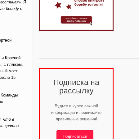
 гостиная». Я
ую беседу о
ортной
 и Красной
: с пляжем,
дный мост
около 15
Подписка на
рассылку
. Команды
ых
Будьте в курсе важной
информации и принимайте
правильные решения!
, что в
ть кратно
Подписаться