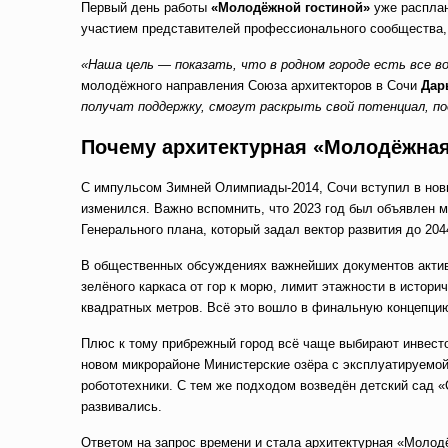
Первый день работы
«Молодёжной гостиной»
уже расплан
участием представителей профессионального сообщества, 
«Наша цель — показать, что в родном городе есть все 
молодёжного направления Союза архитекторов в Сочи
Дар
получат поддержку, смогут раскрыть свой потенциал, п
Почему архитектурная «Молодёжная
С импульсом Зимней Олимпиады-2014, Сочи вступил в новы
изменился. Важно вспомнить, что 2023 год был объявлен м
Генерального плана, который задал вектор развития до 20
В общественных обсуждениях важнейших документов актив
зелёного каркаса от гор к морю, лимит этажности в истор
квадратных метров. Всё это вошло в финальную концепци
Плюс к тому прибрежный город всё чаще выбирают инвесто
новом микрорайоне Министерские озёра с эксплуатируемой
робототехники. С тем же подходом возведён детский сад
развивались.
Ответом на запрос времени и стала архитектурная «Молодё