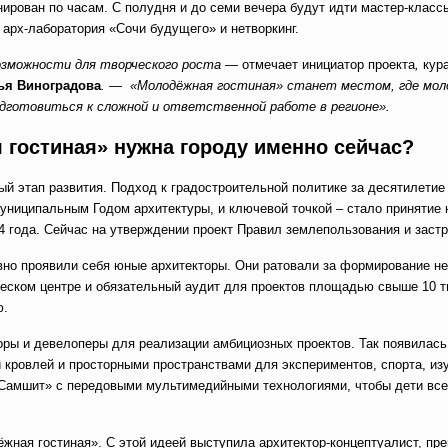
ирован по часам. С полудня и до семи вечера будут идти мастер-классы
арх-лаборатория «Сочи будущего» и нетворкинг.
возможности для творческого роста —
отмечает инициатор проекта
,
кур
ья Виноградова
. — «Молодёжная
гостиная»
станет местом, где мол
одготовиться к сложной и ответственной работе в регионе».
 гостиная» нужна городу именно сейчас?
й этап развития. Подход к градостроительной политике за десятилетие
униципальным Годом архитектуры, и ключевой точкой – стало принятие 
44 года. Сейчас на утверждении проект Правил землепользования и застр
но проявили себя юные архитекторы. Они ратовали за формирование н
ическом центре и обязательный аудит для проектов площадью свыше 10 
ю.
ры и девелоперы для реализации амбициозных проектов. Так появилась
 кровлей и просторными пространствами для экспериментов, спорта, изу
 «Самшит» с передовыми мультимедийными технологиями, чтобы дети вс
жная гостиная». С этой идеей выступила архитектор-концептуалист, пр