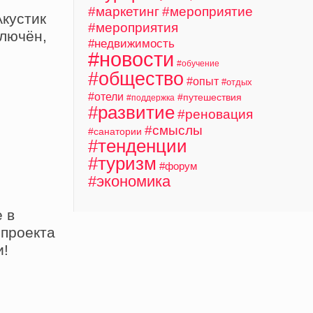
#маркетинг
#мероприятие
кустик
#мероприятия
ключён,
#недвижимость
#новости
#обучение
#общество
#опыт
#отдых
#отели
#путешествия
#поддержка
#развитие
#реновация
#смыслы
#санатории
#тенденции
#туризм
#форум
#экономика
 в
 проекта
и!