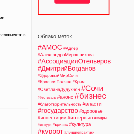
оме
велопмента: в
Облако меток
#АМОС
#Адлер
#АлександраМирошникова
#АссоциацияОтельеров
#ДмитрийБогданов
#ЗдоровыйМирСочи
#КраснаяПоляна
#Крым
#Сочи
#СветланаДудукчян
#бизнес
#анонс
#Фестиваль
#власти
#благотворительность
#государство
#здоровье
#интервью
#инвестиции
#кадры
#культура
#кризис
#конкурс
#курорт
#лучшиепрактики