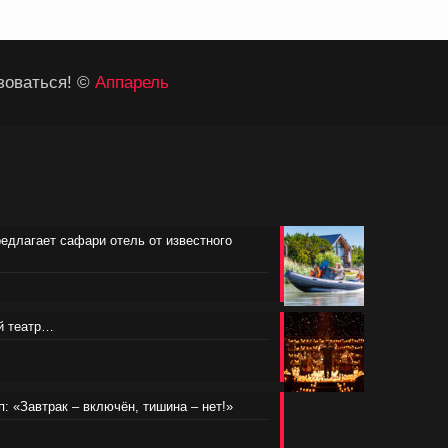
зоваться! ©
Аппарель
редлагает сафари отель от известного
ий театр…
п: «Завтрак – включён, тишина – нет!»