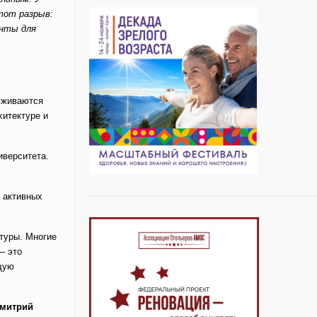
тот разрыв:
енты для
 уживаются
хитектуре и
иверситета.
и активных
туры. Многие
– это
ющую
митрий