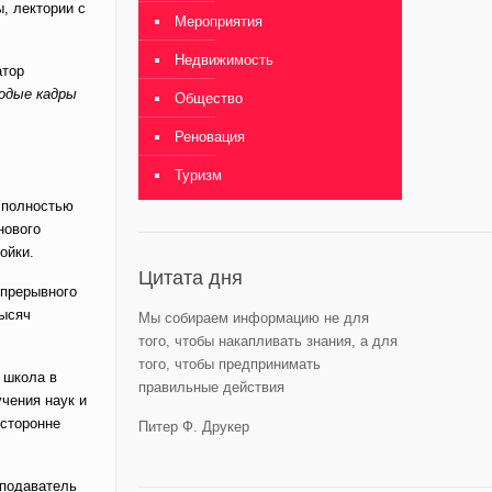
, лектории с
Мероприятия
Недвижимость
атор
одые кадры
Общество
Реновация
Туризм
 полностью
нового
ойки.
Цитата дня
епрерывного
тысяч
Мы собираем информацию не для
того, чтобы накапливать знания, а для
того, чтобы предпринимать
 школа в
правильные действия
чения наук и
есторонне
Питер Ф. Друкер
еподаватель