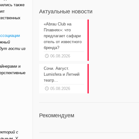
чились также
Актуальные новости
рят
ужественных
«Abrau Club на
Плавнях»: что
ссоциации
предлагает сафари
отель от известного
ежный
бренда?
дут гости из
06.08.2026
айнерами и
Сочи. Август.
перспективные
Lumisfera и Летний
театр…
05.08.2026
Рекомендуем
екторий с
альным. У