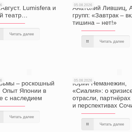
26
05.08.2026
Август. Lumisfera и
Анатолий Лившиц, А
й театр…
групп: «Завтрак – в
тишина – нет!»
Читать далее
Читать далее
26
05.08.2026
рьмы – роскошный
Юрий Неманежин,
! Опыт Японии в
«Сиалия»: о кризисе
е с наследием
отрасли, партнёрах
и перспективах Соч
Читать далее
Читать далее