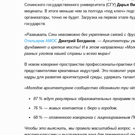
Сочинского государственного университета (СГУ)
Дарья В
меценаты. В итоге меньше чем за полгода «под ключ» подг
организаторы, точно не будет. Загрузка на первом этапе 
государств.
«Развивать Сочи невозможно без укрепления связей с др
Отельеров АМОС
Дмитрий Богданов
.
— Архитекторы уме
фундамент и крепкие мосты! И в этом направлении «Мо
разных уголков нашей страны и всего мира»!
В новом коворкинг-пространстве профессионалы-практики 
представителями креативных индустрий. Это позволит укр
кадры для развития архитектурной среды, удержать талант
«Молодое архитектурное сообщество обозначило три чё
87 % ждут регулярных образовательных программ по 
76 % — живых контактов с бюро и городом,
68 % — оплаченного коворкинга с лицензированным П
Чтобы это выяснить, мы провели масштабный вопрос. «Г
мастер-классами и выставочная зона для презентаций п