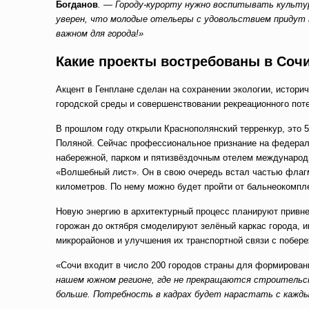
Богданов
. — Городу-курорту нужно воспитывать культу
уверен, что молодые отельеры с удовольствием придут 
важном для города!»
Какие проекты востребованы в Соч
Акцент в Генплане сделан на сохранении экологии, истори
городской среды и совершенствовании рекреационного пот
В прошлом году открыли Краснополянский терренкур, это 
Поляной. Сейчас профессиональное признание на федераль
набережной, парком и пятизвёздочным отелем международн
«Волшебный лист». Он в свою очередь встал частью флагм
километров. По нему можно будет пройти от бальнеокомпл
Новую энергию в архитектурный процесс планируют привне
горожан до октября смоделируют зелёный каркас города, 
микрорайонов и улучшения их транспортной связи с побер
«Сочи входит в число 200 городов страны для формирован
нашем южном регионе, где не прекращаются строительс
больше. Потребность в кадрах будет нарастать с кажды