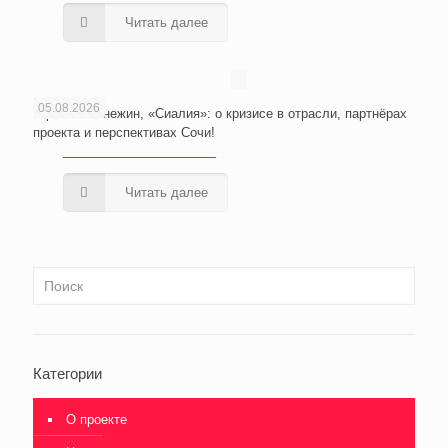
Читать далее
05.08.2026
Юрий Неманежин, «Сиалия»: о кризисе в отрасли, партнёрах
проекта и перспективах Сочи!
Читать далее
Категории
О проекте