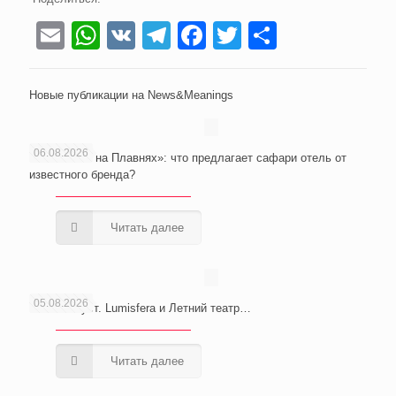
Email
WhatsApp
VK
Telegram
Facebook
Twitter
Отправи
Новые публикации на News&Meanings
06.08.2026
«Abrau Club на Плавнях»: что предлагает сафари отель от
известного бренда?
Читать далее
05.08.2026
Сочи. Август. Lumisfera и Летний театр…
Читать далее