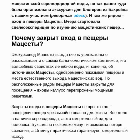
мацестинской сероводородной воды, не так давно туда
была организована экскурсия для блогеров из Бахрейна
с нашим участием (
репортаж
здесь
). И там же рядом –
вход в пещеры Мацесты. Вчера стартовала
спелеоэкспедиция по изучению мацестинских пещер…
Почему закрыт вход в пещеры
Мацесты?
Экскурсовод Мацесты всегда очень увлекательно
рассказывает и о самом бальнеологическом комплексе, и о
волшебных свойствах лечебной воды, и, конечно, об
источниках Мацесты
, одновременно показывая пещеры и
места естественного выхода мацестинских вод. Но
расположенные рядом пещеры Мацесты закрыты для
посещения – входы наглухо перегорожены мощными
решетками.
Закрыты входы в
пещеры Мацесты
не просто так –
посещение пещер чрезвычайно опасно для жизни. Все дело
в наличии сероводорода, а это смертельный яд для
человека. Буквально несколько минут и возможна потеря
сознания, а 15 минут практически гарантируют смертельный
исход.