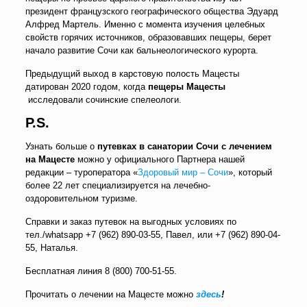
президент французского географического общества Эдуард
Алфред Мартель. Именно с момента изучения целебных
свойств горячих источников, образовавших пещеры, берет
начало развитие Сочи как бальнеологического курорта.
Предыдущий выход в карстовую полость Мацесты
датирован 2020 годом, когда
пещеры Мацесты
исследовали сочинские спелеологи.
P.S.
Узнать больше о
путевках в санатории Сочи с лечением
на Мацесте
можно у официального Партнера нашей
редакции – туроператора «
Здоровый мир – Сочи
», который
более 22 лет специализируется на лечебно-
оздоровительном туризме.
Справки и заказ путевок на выгодных условиях по
тел./whatsapp
+7 (962) 890-03-55
, Павел, или
+7 (962) 890-04-
55
, Наталья.
Бесплатная линия
8 (800) 700-51-55
.
Прочитать о лечении на Мацесте можно
здесь
!