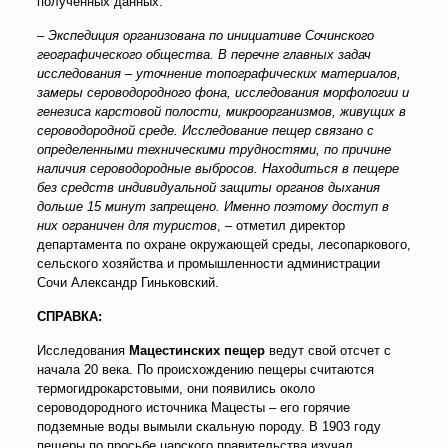
полученных данных.
–
Экспедиция организована по инициативе Сочинского
географического общества. В перечне главных задач
исследования – уточнение топографических материалов,
замеры сероводородного фона, исследования морфологии и
генезиса карстовой полости, микроорганизмов, живущих в
сероводородной среде. Исследование пещер связано с
определенными техническими трудностями, по причине
наличия сероводородные выбросов. Находиться в пещере
без средств индивидуальной защиты органов дыхания
дольше 15 минут запрещено. Именно поэтому доступ в
них ограничен для туристов
, – отметил директор
департамента по охране окружающей среды, лесопаркового,
сельского хозяйства и промышленности администрации
Сочи Александр Гиньковский.
СПРАВКА:
Исследования
Мацестинских пещер
ведут свой отсчет с
начала 20 века. По происхождению пещеры считаются
термогидрокарстовыми, они появились около
сероводородного источника Мацесты – его горячие
подземные воды вымыли скальную породу. В 1903 году
пещеры по просьбе царского правительства изучал