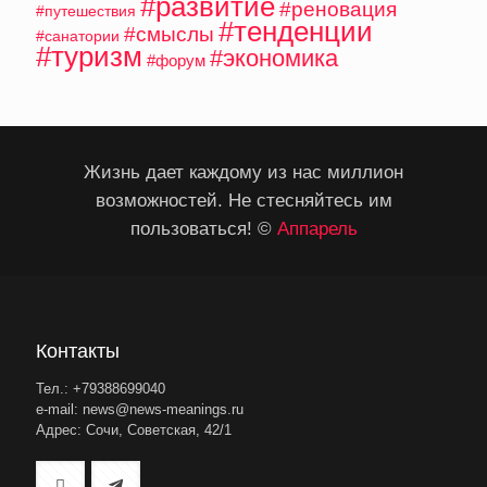
#развитие
#реновация
#путешествия
#тенденции
#смыслы
#санатории
#туризм
#экономика
#форум
Жизнь дает каждому из нас миллион
возможностей. Не стесняйтесь им
пользоваться! ©
Аппарель
Контакты
Тел.: +79388699040
e-mail: news@news-meanings.ru
Адрес: Сочи, Советская, 42/1