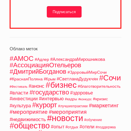
Подписаться
Облако меток
#АМОС
#АлександраМирошникова
#Адлер
#АссоциацияОтельеров
#ДмитрийБогданов
#ЗдоровыйМирСочи
#Сочи
#СветланаДудукчян
#КраснаяПоляна
#Крым
#бизнес
#анонс
#благотворительность
#Фестиваль
#государство
#власти
#здоровье
#интервью
#инвестиции
#кризис
#кадры
#конкурс
#курорт
#маркетинг
#культура
#лучшиепрактики
#мероприятие
#мероприятия
#новости
#недвижимость
#обучение
#общество
#опыт
#отели
#отдых
#поддержка