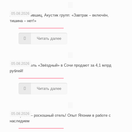
05.08.2026
Анатолий Лившиц, Акустик групп: «Завтрак – включён,
тишина – нет!»
Читать далее
05.08.2026
Wellness-отель «Звёздный» в Сочи продают за 4,1 млрд
рублей!
Читать далее
05.08.2026
Из тюрьмы – роскошный отель! Опыт Японии в работе с
наследием