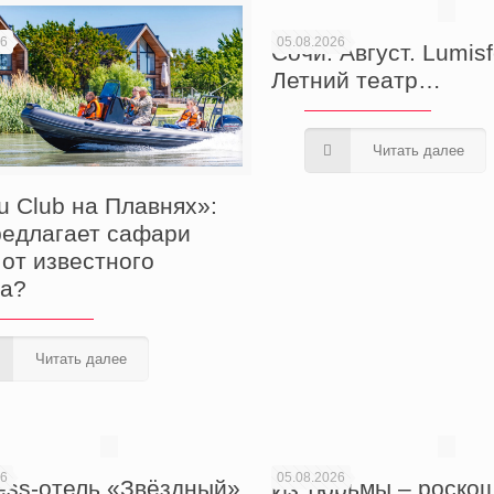
26
05.08.2026
Сочи. Август. Lumisf
Летний театр…
Читать далее
u Club на Плавнях»:
редлагает сафари
 от известного
а?
Читать далее
26
05.08.2026
ess-отель «Звёздный»
Из тюрьмы – роско