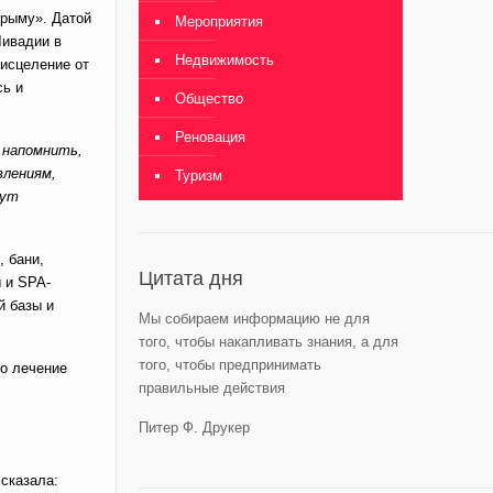
Крыму». Датой
Мероприятия
Ливадии в
Недвижимость
 исцеление от
сь и
Общество
Реновация
 напомнить,
влениям,
Туризм
гут
, бани,
Цитата дня
 и SPA-
й базы и
Мы собираем информацию не для
того, чтобы накапливать знания, а для
того, чтобы предпринимать
ло лечение
правильные действия
Питер Ф. Друкер
ссказала: