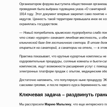
Организатором форума выступила общественная организаци
проведения была выбрана годовщина указа «О санитарной и
1914 году. Этот документ впервые закрепил само понятие 
недугов. Ценность такой территории превышала иное ее хо
охранялась государством.
—
Новый потребитель крымского турпродукта слабо пон
что слово «курорт» означает лечебная местность, и об
клинической базе для гостиничного сектора. В итоге дол
опираться на санаторий, а санатории на отели,
— в этом
Практика показывает, что крупные курортные комплексы н
оздоровительные процедуры, соляные комнаты и бьюти-сал
комплексов, ищут возможности расширения услуг с помощ
электронных платформ продаж с опытом, медицинским обо
Достаточно напомнить, что популярную ныне процедуру ЭК
сакскими грязями, и после первого курса беременность на
Ключевая задача – раздвинуть гран
Мы расспросили
Марию Мальгину
, что еще интересного 