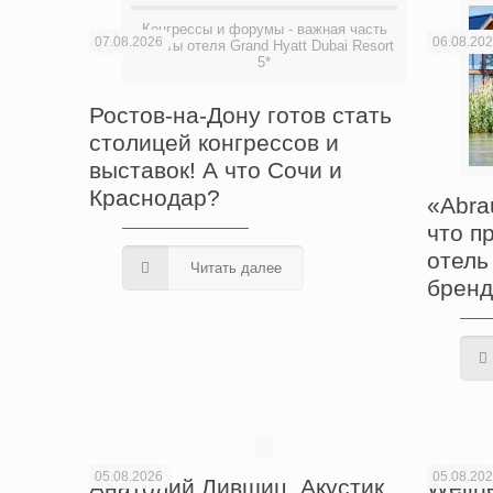
Конгрессы и форумы - важная часть
07.08.2026
06.08.20
работы отеля Grand Hyatt Dubai Resort
5*
Ростов-на-Дону готов стать
столицей конгрессов и
выставок! А что Сочи и
Краснодар?
«Abra
что п
отель
Читать далее
бренд
05.08.2026
05.08.20
Анатолий Лившиц, Акустик
Welln