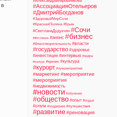
#АлександраМирошникова
 в
#АссоциацияОтельеров
м
#ДмитрийБогданов
#ЗдоровыйМирСочи
#КраснаяПоляна
#Крым
#Сочи
#СветланаДудукчян
#бизнес
#анонс
#Фестиваль
#власти
#благотворительность
#государство
#здоровье
#интервью
#инвестиции
#кадры
#культура
#кризис
#конкурс
#курорт
#лучшиепрактики
#маркетинг
#мероприятие
#мероприятия
#недвижимость
#новости
#обучение
#общество
#опыт
#отдых
#отели
#путешествия
#поддержка
#развитие
#реновация