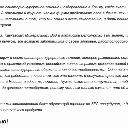
 санаторно-курортное лечение и оздоровление в Крыму, когда ехать,
за. А отельеры и туристические фирмы представят свое видение, как и
— напомнить о том, что мы лечим и очень качественно, и дать поним
щения.
 Кавказских Минеральных Вод и алтайской Белокурихи. Там знают, ч
им рынком, где возраст заботящихся о своём здоровье, работоспособн
цы» и опыт санаторно-курортного лечения, которое развивалась еще
я с практикой успешных российских коллег из разных регионов нашей
елать свои курортные объекты вполне востребованными. Одни на эт
т, как работать с клиентом, как это развить и получать среднюю заг
ь в России, и здесь же лечится. Нужны какие-то инструменты, что
 до целевого потребителя, потому что нам только кажется, что об 
ти мы запланировали даже обучающий тренинг по SPA-процедурам, и
ристического продукта.
ью!