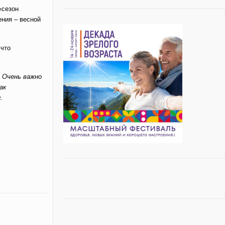
«сезон
ения – весной
 что
. Очень важно
ак
г.