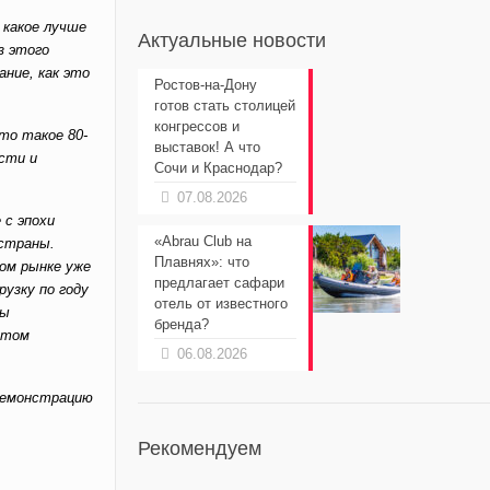
 какое лучше
Актуальные новости
з этого
ание, как это
Ростов-на-Дону
готов стать столицей
конгрессов и
то такое 80-
выставок! А что
ости и
Сочи и Краснодар?
07.08.2026
 с эпохи
«Abrau Club на
 страны.
Плавнях»: что
ом рынке уже
предлагает сафари
рузку по году
отель от известного
бы
бренда?
этом
06.08.2026
 демонстрацию
Рекомендуем