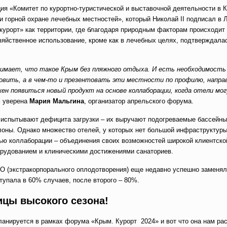
я «Комитет по курортно-туристической и выставочной деятельности в 
 горной охране лечебных местностей», который Николай II подписал в 
«курорт» как территории, где благодаря природным факторам происходит
зяйственное использование, кроме как в лечебных целях, подтверждала
имает, что такое Крым без пляжного отдыха. И есть необходимость
новить, а в чем-то и презентовать эти местности по профилю, напра
жен появиться новый продукт на основе коллаборации, когда отели мо
 уверена
Мария Мальгина
, организатор апрельского форума.
е испытывают дефицита загрузки – их выручают подогреваемые бассейны
оны. Однако множество отелей, у которых нет большой инфраструктуры
ью коллаборации – объединения своих возможностей широкой клиентско
рудованием и клиническими достижениями санаториев.
О (экстракорпорального оплодотворения) еще недавно успешно заменя
ступала в 60% случаев, после второго – 80%.
ицы высокого сезона!
планируется в рамках форума «Крым. Курорт 2024» и вот что она нам ра