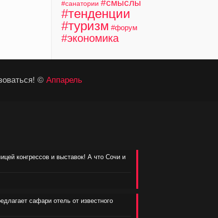
#смыслы
#санатории
#тенденции
#туризм
#форум
#экономика
зоваться! ©
Аппарель
лицей конгрессов и выставок! А что Сочи и
редлагает сафари отель от известного