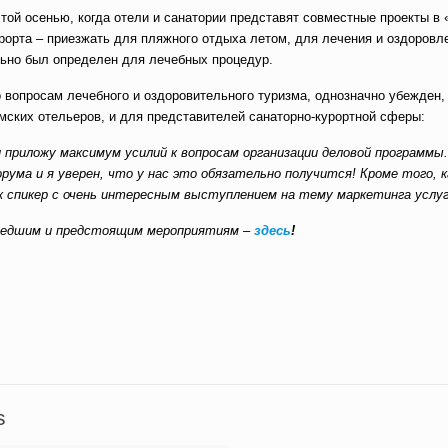
ой осенью, когда отели и санатории представят совместные проекты в 
урорта – приезжать для пляжного отдыха летом, для лечения и оздоровл
льно был определен для лечебных процедур.
 вопросам лечебного и оздоровительного туризма, однозначно убежден,
ских отельеров, и для представителей санаторно-курортной сферы:
 приложу максимум усилий к вопросам организации деловой программы
рума и я уверен, что у нас это обязательно получится! Кроме того, к
к спикер с очень интересным выступлением на тему маркетинга услу
шедшим и предстоящим мероприятиям –
здесь
!
вить
s