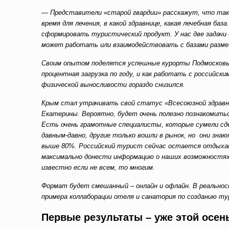
— Представители «старой гвардии» расскажут, что такое
время для лечения, в какой здравнице, какая лечебная ба
сформировать туристический продукт. У нас две задачи 
может работать или взаимодействовать с базами разме
Своим опытом поделятся успешные курорты Подмосковья,
процентная загрузка по году, и как работать с российск
физической выносливости гораздо снизился.
Крым стал утрачивать свой статус «Всесоюзной здравни
Екатерины. Вероятно, будет очень полезно познакомитьс
Есть очень грамотные специалисты, которые сумели сд
давным-давно, другие только вошли в рынок, но они знаю
выше 80%. Российский турист сейчас остается отдыхат
максимально донести информацию о наших возможностях
известно если не всем, то многим.
Формат будет смешанный – онлайн и офлайн. В реальнос
примера коллаборации отеля и санатория по созданию ту
Первые результаты – уже этой осен