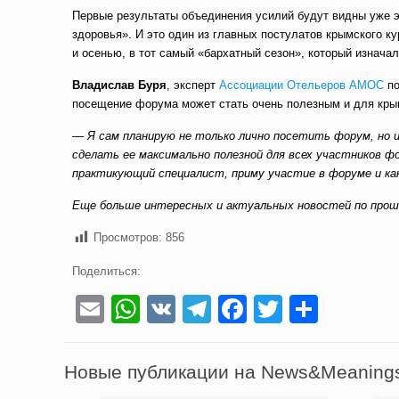
Первые результаты объединения усилий будут видны уже эт
здоровья». И это один из главных постулатов крымского к
и осенью, в тот самый «бархатный сезон», который изнача
Владислав Буря
, эксперт
Ассоциации Отельеров АМОС
по
посещение форума может стать очень полезным и для крым
— Я сам планирую не только лично посетить форум, но и
сделать ее максимально полезной для всех участников фо
практикующий специалист, приму участие в форуме и ка
Еще больше интересных и актуальных новостей по про
Просмотров:
856
Поделиться:
Email
WhatsApp
VK
Telegram
Facebook
Twitter
Отпра
Новые публикации на News&Meaning