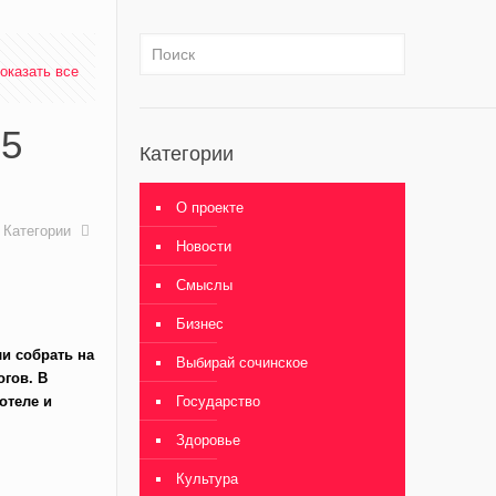
оказать все
25
Категории
О проекте
Категории
Новости
Смыслы
Бизнес
и собрать на
Выбирай сочинское
огов. В
отеле и
Государство
Здоровье
Культура