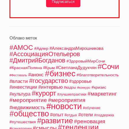
Подписаться
Облако меток
#АМОС
#АлександраМирошникова
#Адлер
#АссоциацияОтельеров
#ДмитрийБогданов
#ЗдоровыйМирСочи
#Сочи
#СветланаДудукчян
#КраснаяПоляна
#Крым
#бизнес
#анонс
#благотворительность
#Фестиваль
#государство
#власти
#здоровье
#интервью
#инвестиции
#кризис
#кадры
#конкурс
#курорт
#маркетинг
#культура
#лучшиепрактики
#мероприятие
#мероприятия
#новости
#недвижимость
#обучение
#общество
#опыт
#отели
#отдых
#поддержка
#развитие
#реновация
#путешествия
#тенденции
#смыслы
#санатории