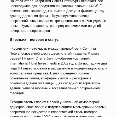
Пакет от отеля «Коринтия Санкт-Петербург» включает все
необходимое для продуктивной работы: стабильный Wi-Fi,
возможность заказа еды в номер и доступ к фитнес-центру
для поддержания формы. Круглосуточная работа
спортивной зоны позволяет тренироваться в любое удобное
время, будь то раннее утро перед сессиями или поздний
вечер после переговоров.
В-третьих – история и статус!
«Коринтия» – это часть международной сети Corinthia
Hotels, основанной шесть десятилетий назад на Мальте
семьей Пизани. Отель был приобретен компанией
International Hotel Investments в 2002 году. За последние два
года IHI инвестировала в расширение и модернизацию отеля
колоссальные средства. Было проведено полное
обновление холла, конференц-залов и ресторана в
основном здании гостиницы. Два соседних исторических
здания были разобраны и восстановлены с сохранением
фасадов.
Сегодня отель славится своей уникальной атмосферой:
двухуровневое лобби с потрясающими мраморными полами,
современное искусство и классический стиль номеров
создают ощущение 100% люкса. Многие путешественники,