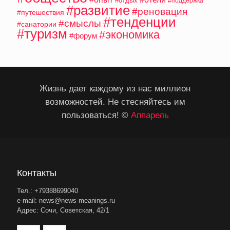
#отдых
#поддержка
#развитие
#реновация
#путешествия
#тенденции
#смыслы
#санатории
#туризм
#экономика
#форум
Жизнь дает каждому из нас миллион
возможностей. Не стесняйтесь им
пользоваться! ©
Аппарель
Контакты
Тел.: +79388699040
e-mail: news@news-meanings.ru
Адрес: Сочи, Советская, 42/1