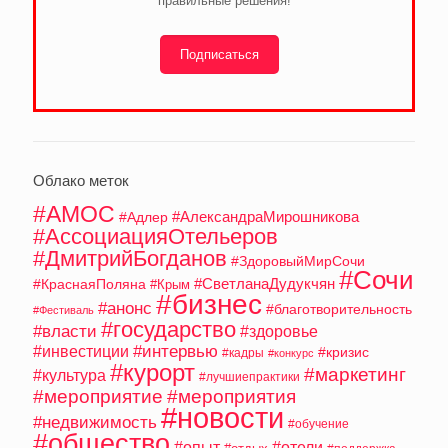
правильные решения!
Подписаться
Облако меток
#АМОС
#АлександраМирошникова
#Адлер
#АссоциацияОтельеров
#ДмитрийБогданов
#ЗдоровыйМирСочи
#Сочи
#СветланаДудукчян
#КраснаяПоляна
#Крым
#бизнес
#анонс
#благотворительность
#Фестиваль
#государство
#власти
#здоровье
#интервью
#инвестиции
#кризис
#кадры
#конкурс
#курорт
#маркетинг
#культура
#лучшиепрактики
#мероприятие
#мероприятия
#новости
#недвижимость
#обучение
#общество
#опыт
#отели