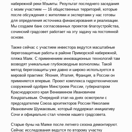
набережной реки Мзымты. Результат последнего заседания
с моим участием — 16 общественных территорий, которые
после обсуждения с жителями и экспертами у нас готовы
для определения источника финансирования и реализации.
Мы создаем банк согласованных проектов благоустройства,
сочинский градсовет работает на эту задачу на постоянной
основе.
Также сейчас с участием инвестора ведутся масштабные
берегозащитные работы в районе Приморской набережной,
пляжа Маяк. С применением инновационных технологий там
возводят уникальные глубоководные волноломы. Такой
метод берегозащиты уже давно и широко используется в
мировой практике: Япония, Италия, Франция, в России он
применяется впервые. Проект комплекса гидротехнических
сооружений одобрен Минстроем России, губернатором
Краснодарского края Вениамином Ивановичем
Кондратьевым. Очередной этап на днях осмотрели с
председателем Союза архитекторов России Николаем
Ивановичем Шумаковым, который поддержал инициативу
Сочи и официально стал членом нашего градсовета.
Старые буны на Маяке после летнего сезона демонтируют.
Сейчас исследования ведутся по второму участку