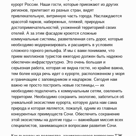
курорт России. Наши гости, которые приезжают из других
регионов, прилетают из разных стран, видят
привлекательную, витринную часть города. Наслаждаются
красотой парков, набережных, пляжей, природных
достопримечательностей, ухоженной территорией своих
отелей. А за этим фасадом кроются сложные
коммунальные системы, разветвленная сеть дорог, которые
необходимо модернизировать и расширять в условиях
сложного горного рельефа. И мы с вами понимаем, что
прием миллионов туристов ежегодно должен быть надежно
обеспечен инфраструктурно. Это очень большая и
серьезная работа, которая не видна гостю, но крайне важна,
тем более когда речь идет о курорте, расположенном у моря
и граничащем с заповедником и нацпарком. Сегодня нам
важно не просто построить новые гостиницы,— их
необходимо подключить к коммунальным сетям, озеленить
территории. Необходимо сохранить экологию, заботиться об
уникальной экосистеме курорта, которую дала нам сама
природа и которая является, пожалуй, одним из главных
конкурентных преимуществ Сочи. Обеспечить сохранение
этой экосистемы на долгие годы — важнейшая миссия всех
специалистов, занимающихся вопросами развития Сочи.
Как выходец из ведомства, занимающегося вопросами ТЭК