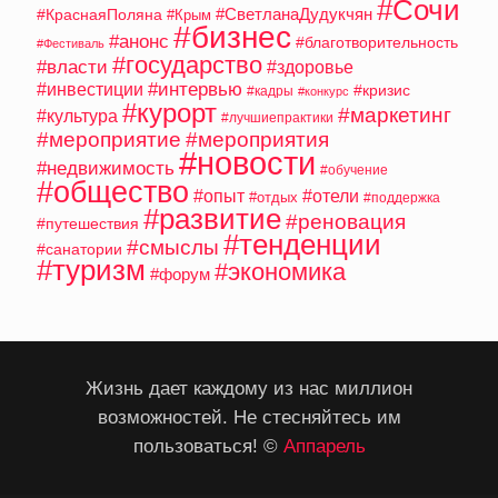
#Сочи
#СветланаДудукчян
#КраснаяПоляна
#Крым
#бизнес
#анонс
#благотворительность
#Фестиваль
#государство
#власти
#здоровье
#интервью
#инвестиции
#кризис
#кадры
#конкурс
#курорт
#маркетинг
#культура
#лучшиепрактики
#мероприятие
#мероприятия
#новости
#недвижимость
#обучение
#общество
#опыт
#отели
#отдых
#поддержка
#развитие
#реновация
#путешествия
#тенденции
#смыслы
#санатории
#туризм
#экономика
#форум
Жизнь дает каждому из нас миллион
возможностей. Не стесняйтесь им
пользоваться! ©
Аппарель