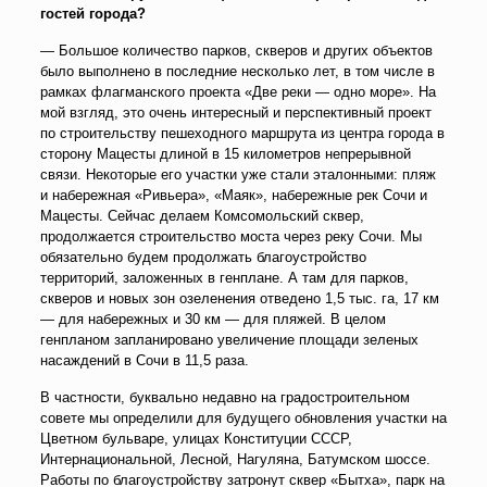
гостей города?
— Большое количество парков, скверов и других объектов
было выполнено в последние несколько лет, в том числе в
рамках флагманского проекта «Две реки — одно море». На
мой взгляд, это очень интересный и перспективный проект
по строительству пешеходного маршрута из центра города в
сторону Мацесты длиной в 15 километров непрерывной
связи. Некоторые его участки уже стали эталонными: пляж
и набережная «Ривьера», «Маяк», набережные рек Сочи и
Мацесты. Сейчас делаем Комсомольский сквер,
продолжается строительство моста через реку Сочи. Мы
обязательно будем продолжать благоустройство
территорий, заложенных в генплане. А там для парков,
скверов и новых зон озеленения отведено 1,5 тыс. га, 17 км
— для набережных и 30 км — для пляжей. В целом
генпланом запланировано увеличение площади зеленых
насаждений в Сочи в 11,5 раза.
В частности, буквально недавно на градостроительном
совете мы определили для будущего обновления участки на
Цветном бульваре, улицах Конституции СССР,
Интернациональной, Лесной, Нагуляна, Батумском шоссе.
Работы по благоустройству затронут сквер «Бытха», парк на