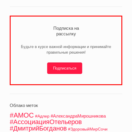
Подписка на
рассылку
Будьте в курсе важной информации и принимайте
правильные решения!
Подписаться
Облако меток
#АМОС
#АлександраМирошникова
#Адлер
#АссоциацияОтельеров
#ДмитрийБогданов
#ЗдоровыйМирСочи