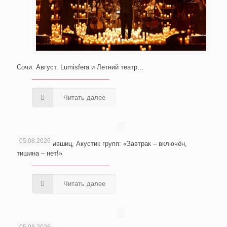
Сочи. Август. Lumisfera и Летний театр…
Читать далее
05.08.2026
Анатолий Лившиц, Акустик групп: «Завтрак – включён,
тишина – нет!»
Читать далее
05.08.2026