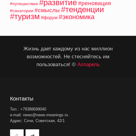
#развитие
#реновация
#путешествия
#тенденции
#смыслы
#санатории
#туризм
#экономика
#форум
Жизнь дает каждому из нас миллион
возможностей. Не стесняйтесь им
пользоваться! ©
Аппарель
Контакты
Тел.: +79388699040
e-mail: news@news-meanings.ru
Адрес: Сочи, Советская, 42/1