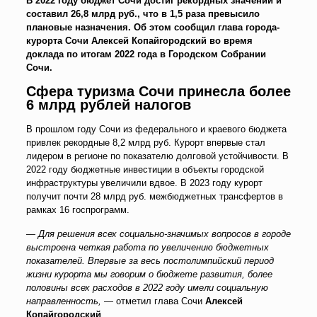
В 2022 году бюджет Сочи достиг рекордных значений и
составил 26,8 млрд руб., что в 1,5 раза превысило
плановые назначения. Об этом сообщил глава города-
курорта Сочи Алексей Копайгородский во время
доклада по итогам 2022 года в Городском Собрании
Сочи.
Сфера туризма Сочи принесла более
6 млрд рублей налогов
В прошлом году Сочи из федерального и краевого бюджета
привлек рекордные 8,2 млрд руб. Курорт впервые стал
лидером в регионе по показателю долговой устойчивости. В
2022 году бюджетные инвестиции в объекты городской
инфраструктуры увеличили вдвое. В 2023 году курорт
получит почти 28 млрд руб. межбюджетных трансфертов в
рамках 16 госпрограмм.
—
Для решения всех социально-значимых вопросов в городе
выстроена четкая работа по увеличению бюджетных
показателей. Впервые за весь постолимпийский период
жизни курорта мы говорим о бюджете развития, более
половины всех расходов в 2022 году имели социальную
направленность,
— отметил глава Сочи
Алексей
Копайгородский
.