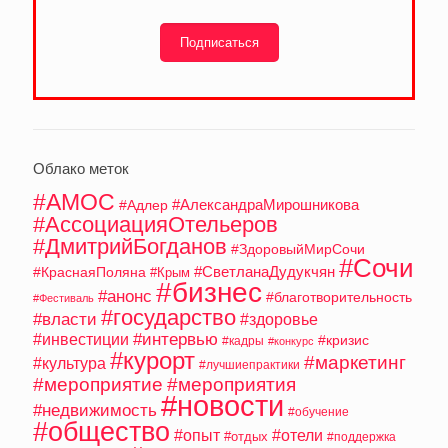
Подписаться
Облако меток
#АМОС
#АлександраМирошникова
#Адлер
#АссоциацияОтельеров
#ДмитрийБогданов
#ЗдоровыйМирСочи
#Сочи
#СветланаДудукчян
#КраснаяПоляна
#Крым
#бизнес
#анонс
#благотворительность
#Фестиваль
#государство
#власти
#здоровье
#интервью
#инвестиции
#кризис
#кадры
#конкурс
#курорт
#маркетинг
#культура
#лучшиепрактики
#мероприятие
#мероприятия
#новости
#недвижимость
#обучение
#общество
#опыт
#отели
#отдых
#поддержка