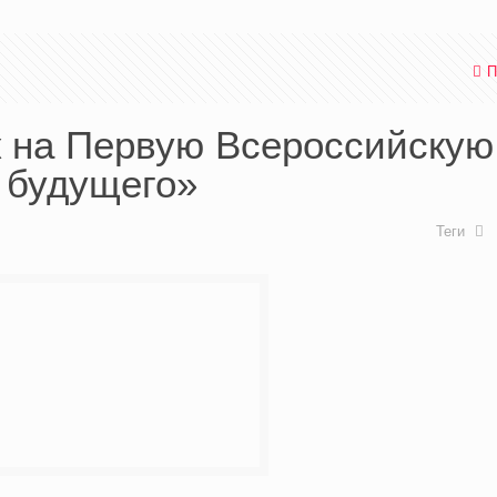
П
к на Первую Всероссийскую
 будущего»
Теги