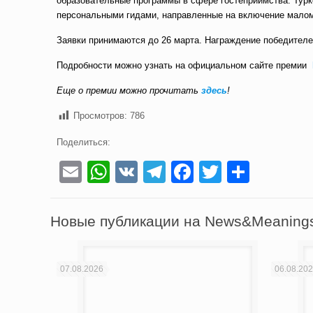
образовательные программы в сфере гостеприимства. Турк
персональными гидами, направленные на включение малом
Заявки принимаются до 26 марта. Награждение победителей
Подробности можно узнать на официальном сайте премии
Еще о премии можно прочитать
здесь
!
Просмотров:
786
Поделиться:
Email
WhatsApp
VK
Telegram
Facebook
Twitter
Отпра
Новые публикации на News&Meaning
07.08.2026
06.08.20