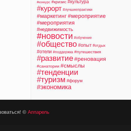
#культура
#кризис
#конкурс
#курорт
#лучшиепрактики
#маркетинг
#мероприятие
#мероприятия
#недвижимость
#новости
#обучение
#общество
#опыт
#отдых
#отели
#путешествия
#поддержка
#развитие
#реновация
#смыслы
#санатории
#тенденции
#туризм
#форум
#экономика
зоваться! ©
Аппарель