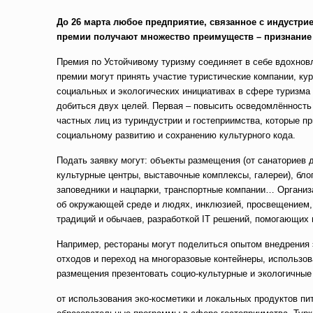
До 26 марта любое предприятие, связанное с индустрие
премии получают множество преимуществ – признание э
Премия по Устойчивому туризму соединяет в себе вдохновл
премии могут принять участие туристические компании, ку
социальных и экологических инициативах в сфере туризма
добиться двух целей. Первая – повысить осведомлённость
частных лиц из туриндустрии и гостеприимства, которые 
социальному развитию и сохранению культурного кода.
Подать заявку могут: объекты размещения (от санаториев д
культурные центры, выставочные комплексы, галереи), бло
заповедники и нацпарки, транспортные компании… Организа
об окружающей среде и людях, инклюзией, просвещением,
традиций и обычаев, разработкой IT решений, помогающих 
Например, рестораны могут поделиться опытом внедрения
отходов и переход на многоразовые контейнеры, использо
размещения презентовать социо-культурные и экологичные
от использования эко-косметики и локальных продуктов п