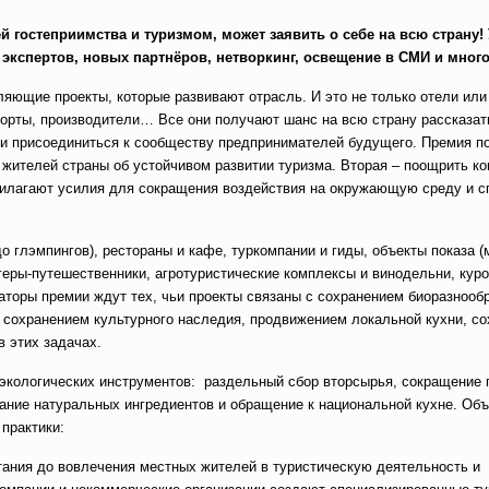
й гостеприимства и туризмом, может заявить о себе на всю страну!
кспертов, новых партнёров, нетворкинг, освещение в СМИ и много
яющие проекты, которые развивают отрасль. И это не только отели или
рорты, производители… Все они получают шанс на всю страну рассказат
 и присоединиться к сообществу предпринимателей будущего. Премия п
 жителей страны об устойчивом развитии туризма. Вторая – поощрить ко
прилагают усилия для сокращения воздействия на окружающую среду и 
о глэмпингов), рестораны и кафе, туркомпании и гиды, объекты показа (
геры-путешественники, агротуристические комплексы и винодельни, куро
торы премии ждут тех, чьи проекты связаны с сохранением биоразнообр
 сохранением культурного наследия, продвижением локальной кухни, с
в этих задачах.
 экологических инструментов: раздельный сбор вторсырья, сокращение
вание натуральных ингредиентов и обращение к национальной кухне. Об
 практики:
итания до вовлечения местных жителей в туристическую деятельность и