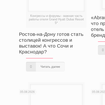
Конгрессы и форумы - важная часть
«Abra
работы отеля Grand Hyatt Dubai Resort
что п
5*
отель
Ростов-на-Дону готов стать
бренд
столицей конгрессов и
выставок! А что Сочи и
Краснодар?
Читать далее
05.08.2026
05.08.20