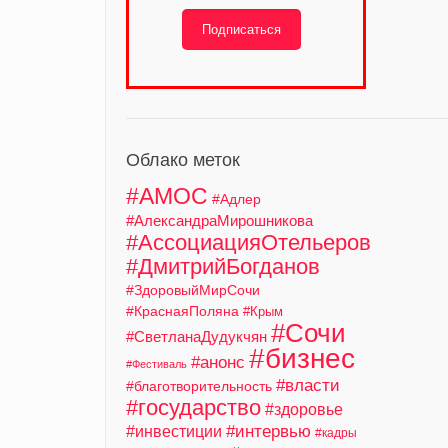
Подписаться
Облако меток
#АМОС
#Адлер
#АлександраМирошникова
#АссоциацияОтельеров
#ДмитрийБогданов
#ЗдоровыйМирСочи
#КраснаяПоляна
#Крым
#Сочи
#СветланаДудукчян
#бизнес
#анонс
#Фестиваль
#власти
#благотворительность
#государство
#здоровье
#интервью
#инвестиции
#кадры