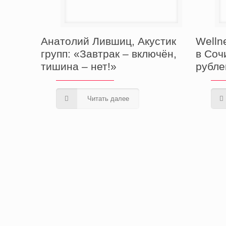
Анатолий Лившиц, Акустик
Welln
групп: «Завтрак – включён,
в Соч
тишина – нет!»
рубле
Читать далее