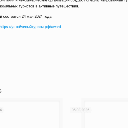
омпании и некоммерческие организации создают специализированные ту
обильных туристов в активные путешествия.
 состоится 24 мая 2024 года.
https://устойчивыйтуризм.рф/award
вить
s
26
05.08.2026