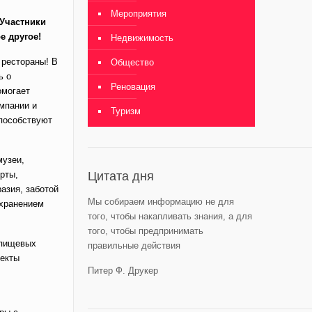
Мероприятия
 Участники
е другое!
Недвижимость
 рестораны! В
Общество
ь о
Реновация
омогает
мпании и
Туризм
способствуют
музеи,
Цитата дня
рты,
азия, заботой
Мы собираем информацию не для
охранением
того, чтобы накапливать знания, а для
того, чтобы предпринимать
 пищевых
правильные действия
ъекты
Питер Ф. Друкер