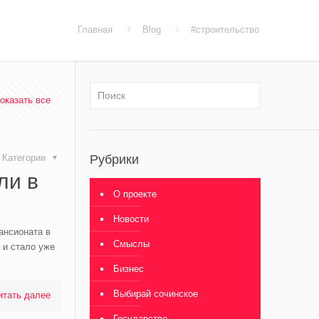
Главная
Blog
#строительство
оказать все
Категории
Рубрики
ли в
О проекте
Новости
ансионата в
Смыслы
 и стало уже
Бизнес
Выбирай сочинское
итать далее
Государство