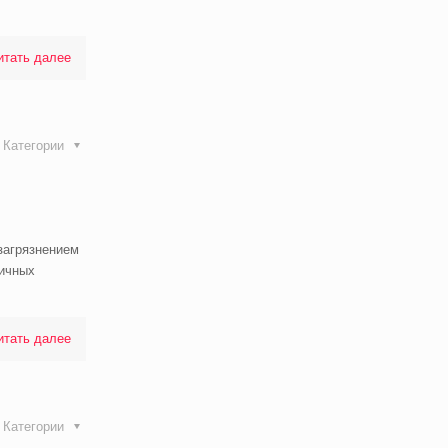
итать далее
Категории
 загрязнением
ничных
итать далее
Категории