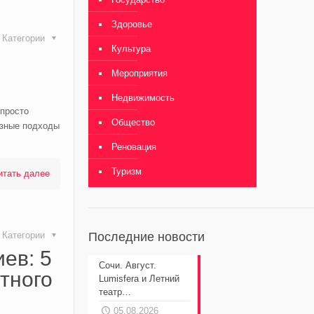
Здоровье
Категории
Культура
Мероприятия
Недвижимость
 просто
Общество
азные подходы
Реновация
Туризм
итать далее
Категории
Последние новости
ев: 5
Сочи. Август.
тного
Lumisfera и Летний
театр…
05.08.2026