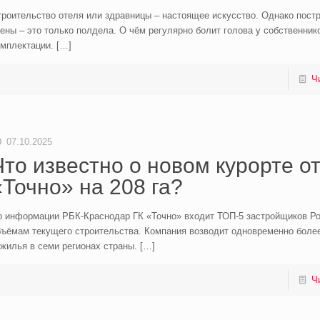
роительство отеля или здравницы – настоящее искусство. Однако пост
ены – это только полдела. О чём регулярно болит голова у собственнико
омплектации.
[…]
Ч
07.10.2025
Что известно о новом курорте от
«Точно» на 208 га?
о информации РБК-Краснодар ГК «Точно» входит ТОП-5 застройщиков Ро
ъёмам текущего строительства. Компания возводит одновременно более 
жилья в семи регионах страны.
[…]
Ч