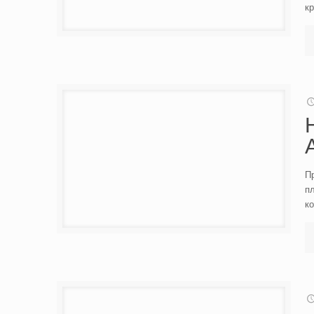
кр
Пр
пл
ко