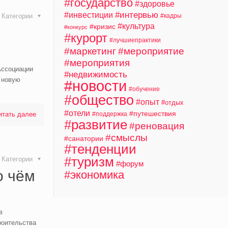
#государство
#здоровье
#интервью
#инвестиции
Категории
#кадры
#культура
#кризис
#конкурс
#курорт
#лучшиепрактики
#маркетинг
#мероприятие
#мероприятия
Ассоциации
#недвижимость
 новую
#новости
#обучение
#общество
#опыт
#отдых
#отели
#путешествия
итать далее
#поддержка
#развитие
#реновация
#смыслы
#санатории
#тенденции
#туризм
Категории
#форум
о чём
#экономика
в
роительства