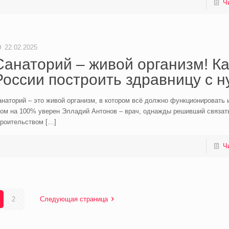
Ч
22.02.2025
Санаторий – живой организм! Ка
России построить здравницу с 
наторий – это живой организм, в котором всё должно функционировать 
том на 100% уверен Элладий Антонов – врач, однажды решивший связат
троительством
[…]
Ч
2
Следующая страница