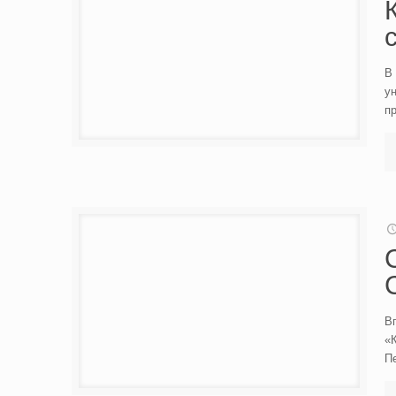
В 
ун
п
Вп
«
П