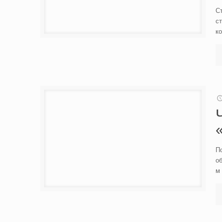
Ст
ст
к
П
об
м 