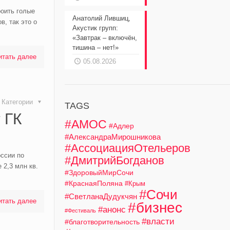
роить голые
Анатолий Лившиц,
в, так это о
Акустик групп:
«Завтрак – включён,
тишина – нет!»
итать далее
05.08.2026
Категории
TAGS
 ГК
#АМОС
#Адлер
#АлександраМирошникова
#АссоциацияОтельеров
ссии по
#ДмитрийБогданов
2,3 млн кв.
#ЗдоровыйМирСочи
#КраснаяПоляна
#Крым
#Сочи
#СветланаДудукчян
итать далее
#бизнес
#анонс
#Фестиваль
#власти
#благотворительность