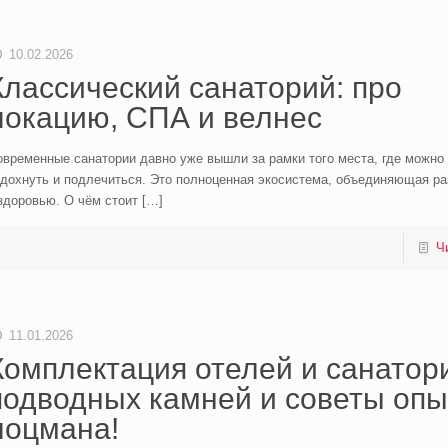
10.02.2026
Классический санаторий: про
локацию, СПА и велнес
временные санатории давно уже вышли за рамки того места, где можно
тдохнуть и подлечиться. Это полноценная экосистема, объединяющая р
здоровью. О чём стоит
[…]
Ч
11.01.2026
Комплектация отелей и санатори
подводных камней и советы опы
лоцмана!