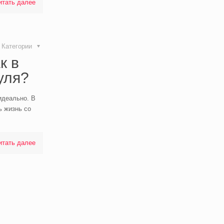
итать далее
Категории
к в
нуля?
идеально. В
ь жизнь со
итать далее