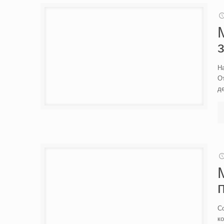
Н
О
д
Со
к