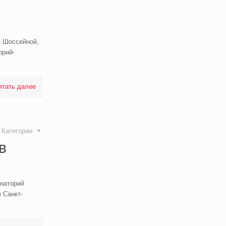
е Шоссейной,
орий-
итать далее
Категории
в
анаторий
 Санкт-