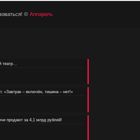
зоваться! ©
Аппарель
ий театр…
п: «Завтрак – включён, тишина – нет!»
очи продают за 4,1 млрд рублей!