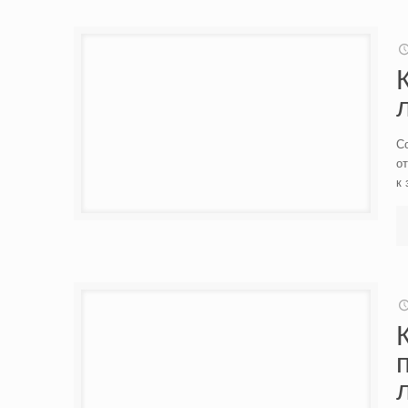
Со
о
к 