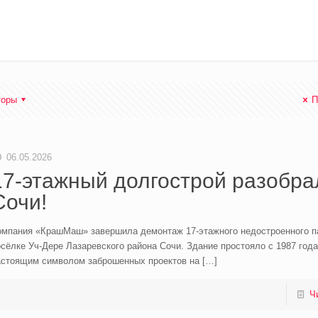
торы
П
06.05.2026
17-этажный долгострой разобра
Сочи!
омпания «КрашМаш» завершила демонтаж 17‑этажного недостроенного п
сёлке Уч‑Дере Лазаревского района Сочи. Здание простояло с 1987 года
астоящим символом заброшенных проектов на
[…]
Ч