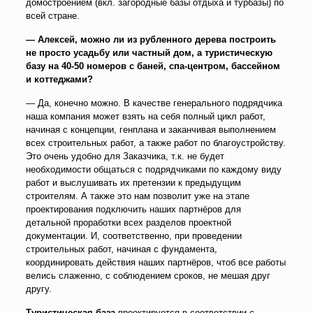
домостроением (вкл. загородные базы отдыха и турбазы) по
всей стране.
— Алексей, можно ли из рубленного дерева построить
не просто усадьбу или частный дом, а туристическую
базу на 40-50 номеров с баней, спа-центром, бассейном
и коттеджами?
— Да, конечно можно. В качестве генерального подрядчика
наша компания может взять на себя полный цикл работ,
начиная с концепции, генплана и заканчивая выполнением
всех строительных работ, а также работ по благоустройству.
Это очень удобно для Заказчика, т.к. не будет
необходимости общаться с подрядчиками по каждому виду
работ и выслушивать их претензии к предыдущим
строителям. А также это нам позволит уже на этапе
проектирования подключить наших партнёров для
детальной проработки всех разделов проектной
документации. И, соответственно, при проведении
строительных работ, начиная с фундамента,
координировать действия наших партнёров, чтоб все работы
велись слаженно, с соблюдением сроков, не мешая друг
другу.
Туристическая база
проектируется в соответствии с