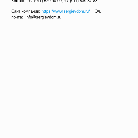
Контакт:
+7 (911) 529-90-09
,
+7 (911) 839-87-83
.
Сайт компании:
https://www.sergievdom.ru/
Эл.
почта:
info@sergievdom.ru