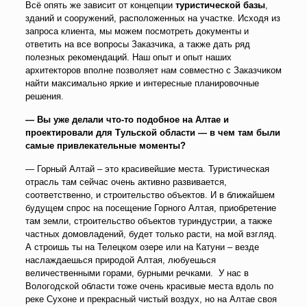
Всё опять же зависит от концепции
туристической базы
,
зданий и сооружений, расположенных на участке. Исходя из
запроса клиента, мы можем посмотреть документы и
ответить на все вопросы Заказчика, а также дать ряд
полезных рекомендаций. Наш опыт и опыт наших
архитекторов вполне позволяет нам совместно с Заказчиком
найти максимально яркие и интересные планировочные
решения.
— Вы уже делали что-то подобное на Алтае и
проектировали для Тульской области — в чем там были
самые привлекательные моменты?
— Горный Алтай – это красивейшие места. Туристическая
отрасль там сейчас очень активно развивается,
соответственно, и строительство объектов. И в ближайшем
будущем спрос на посещение Горного Алтая, приобретение
там земли, строительство объектов туриндустрии, а также
частных домовладений, будет только расти, на мой взгляд.
А строишь ты на Телецком озере или на Катуни – везде
наслаждаешься природой Алтая, любуешься
величественными горами, бурными речками. У нас в
Вологодской области тоже очень красивые места вдоль по
реке Сухоне и прекрасный чистый воздух, но на Алтае своя