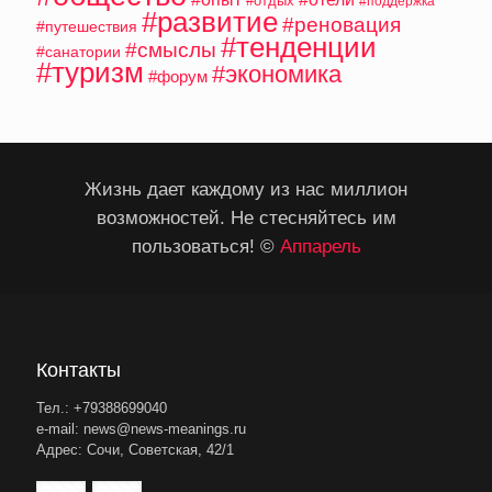
#отдых
#поддержка
#развитие
#реновация
#путешествия
#тенденции
#смыслы
#санатории
#туризм
#экономика
#форум
Жизнь дает каждому из нас миллион
возможностей. Не стесняйтесь им
пользоваться! ©
Аппарель
Контакты
Тел.: +79388699040
e-mail: news@news-meanings.ru
Адрес: Сочи, Советская, 42/1