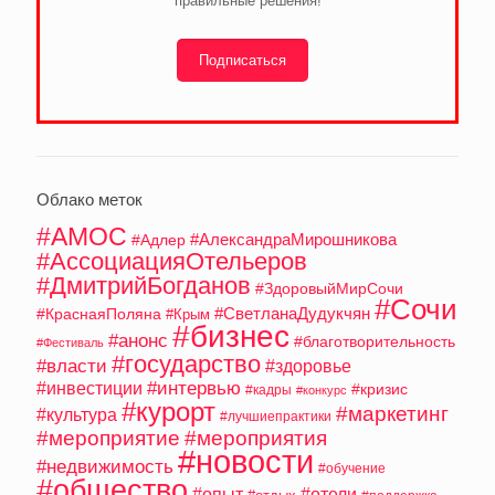
правильные решения!
Подписаться
Облако меток
#АМОС
#АлександраМирошникова
#Адлер
#АссоциацияОтельеров
#ДмитрийБогданов
#ЗдоровыйМирСочи
#Сочи
#СветланаДудукчян
#КраснаяПоляна
#Крым
#бизнес
#анонс
#благотворительность
#Фестиваль
#государство
#власти
#здоровье
#интервью
#инвестиции
#кризис
#кадры
#конкурс
#курорт
#маркетинг
#культура
#лучшиепрактики
#мероприятие
#мероприятия
#новости
#недвижимость
#обучение
#общество
#опыт
#отели