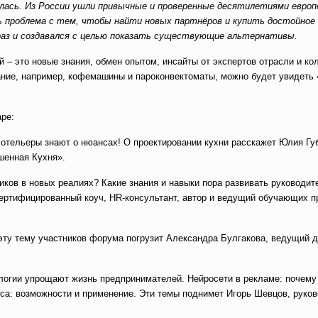
лась. Из России ушли привычные и проверенные десятилетиями европ
ь проблема с тем, чтобы найти новых партнёров и купить достойное
 раз и создавался с целью показать существующие альтернативы.
 это новые знания, обмен опытом, инсайты от экспертов отрасли и кол
ание, например, кофемашины и пароконвектоматы, можно будет увидеть
аре:
отельеры знают о нюансах! О проектировании кухни расскажет Юлия Гу
шенная Кухня».
ков в новых реалиях? Какие знания и навыки пора развивать руководи
сертифицированный коуч, HR-консультант, автор и ведущий обучающих п
 эту тему участников форума погрузит Александра Булгакова, ведущий 
логии упрощают жизнь предпринимателей. Нейросети в рекламе: почему
са: возможности и применение. Эти темы поднимет Игорь Шевцов, руко