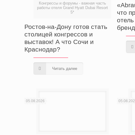
Конгрессы и форумы - важная часть
«Abra
работы отеля Grand Hyatt Dubai Resort
что п
5*
отель
Ростов-на-Дону готов стать
бренд
столицей конгрессов и
выставок! А что Сочи и
Краснодар?
Читать далее
05.08.2026
05.08.20