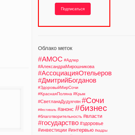
Подписаться
Облако меток
#АМОС
#Адлер
#АлександраМирошникова
#АссоциацияОтельеров
#ДмитрийБогданов
#ЗдоровыйМирСочи
#КраснаяПоляна
#Крым
#Сочи
#СветланаДудукчян
#бизнес
#анонс
#Фестиваль
#власти
#благотворительность
#государство
#здоровье
#интервью
#инвестиции
#кадры