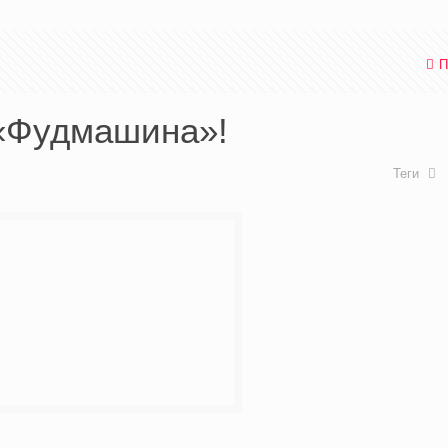
П
 «Фудмашина»!
Теги