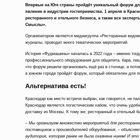
Впервые на Юге страны пройдёт уникальный форум дл
явление в индустрии гостеприимства. 1 апреля в Кра
ресторанного и отельного бизнеса, а также все экспер
Смыслы».
Организатором является медиагруппа «Ресторанные ведомос
журналы, проводит много тематических мероприятий.
История «Фудмашины» началась в 2022 года – именно тогд
профессионального оборудования для общепита, бара, пищ
что форум решили организовать ещё раз в столице, а пото
в южном городе пройдёт форум, который обязателен для п
Альтернатива есть!
Краснодар как место встречи выбран, как говорится, не п
Краснодар является логистическим хабом, что очень удобн
доставку из Москвы. К тому же, ресторанный и отельный би
–
Мы организуем множество мероприятий для ресторанного
поставщиков и производителей оборудования
, – объясня
аудитория, которая ранее не была охвачена никем! И эт