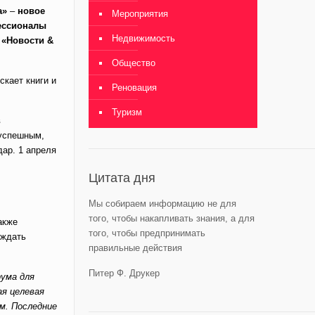
а»
–
новое
Мероприятия
фессионалы
Недвижимость
 «Новости &
Общество
скает книги и
Реновация
Туризм
в
 успешным,
дар. 1 апреля
Цитата дня
Мы собираем информацию не для
того, чтобы накапливать знания, а для
акже
того, чтобы предпринимать
 ждать
правильные действия
Питер Ф. Друкер
рума для
я целевая
м. Последние