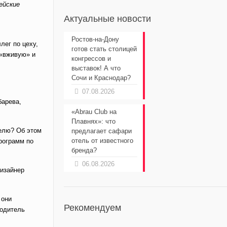
ейские
Актуальные новости
Ростов-на-Дону
лег по цеху,
готов стать столицей
 «вживую» и
конгрессов и
выставок! А что
Сочи и Краснодар?
07.08.2026
барева,
«Abrau Club на
Плавнях»: что
телю? Об этом
предлагает сафари
отель от известного
рограмм по
бренда?
06.08.2026
дизайнер
 они
Рекомендуем
водитель