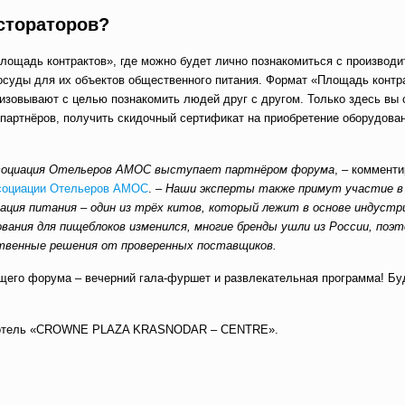
стораторов?
лощадь контрактов», где можно будет лично познакомиться с производи
осуды для их объектов общественного питания. Формат «Площадь контр
низовывают с целью познакомить людей друг с другом. Только здесь вы
 партнёров, получить скидочный сертификат на приобретение оборудован
ссоциация Отельеров АМОС выступает партнёром форума
, – коммент
социации Отельеров АМОС
. –
Наши эксперты также примут участие в
ация питания – один из трёх китов, который лежит в основе индустр
вания для пищеблоков изменился, многие бренды ушли из России, поэ
твенные решения от проверенных поставщиков.
щего форума – вечерний гала-фуршет и развлекательная программа! Бу
ар, отель «CROWNE PLAZA KRASNODAR – CENTRE».