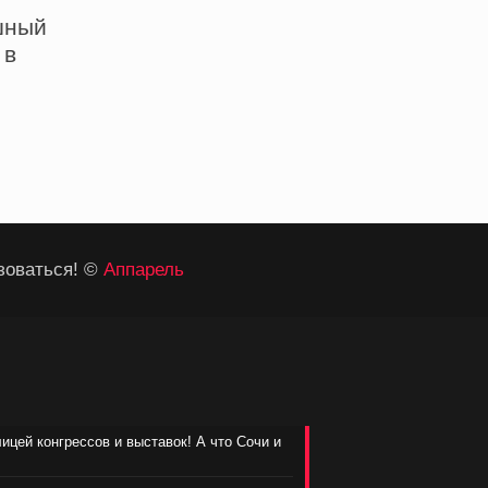
шный
 в
м
зоваться! ©
Аппарель
лицей конгрессов и выставок! А что Сочи и