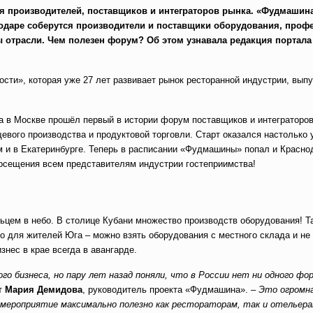
я производителей, поставщиков и интеграторов рынка. «Фудмашин
снодаре соберутся производители и поставщики оборудования, про
ты отрасли. Чем полезен форум? Об этом узнавала редакция портала
ти», которая уже 27 лет развивает рынок ресторанной индустрии, выпу
а в Москве прошёл первый в истории форум поставщиков и интеграторо
евого производства и продуктовой торговли. Старт оказался настолько
м и в Екатеринбурге. Теперь в расписании «Фудмашины» попал и Красно
осещения всем представителям индустрии гостеприимства!
альцем в небо. В столице Кубани множество производств оборудования! Т
о для жителей Юга – можно взять оборудования с местного склада и не
знес в крае всегда в авангарде.
 бизнеса, но пару лет назад поняли, что в России нет ни одного фо
ет
Мария Демидова
, руководитель проекта «Фудмашина». –
Это огромна
о мероприятие максимально полезно как рестораторам, так и отельера