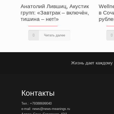
Анатолий Лившиц, Акустик
Welln
групп: «Завтрак – включён,
в Соч
тишина – нет!»
рубле
Читать далее
Жизнь дает каждому 
Контакты
Тел.: +79388699040
e-mail: news@news-meanings.ru