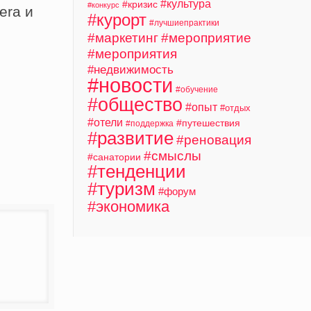
#культура
#кризис
#конкурс
era и
#курорт
#лучшиепрактики
#маркетинг
#мероприятие
#мероприятия
#недвижимость
#новости
#обучение
#общество
#опыт
#отдых
#отели
#путешествия
#поддержка
#развитие
#реновация
#смыслы
#санатории
#тенденции
#туризм
#форум
#экономика