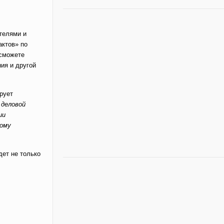
телями и
актов» по
 сможете
ия и другой
ирует
 деловой
ии
тому
дет не только