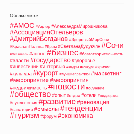
Облако меток
#АМОС
#АлександраМирошникова
#Адлер
#АссоциацияОтельеров
#ДмитрийБогданов
#ЗдоровыйМирСочи
#Сочи
#СветланаДудукчян
#КраснаяПоляна
#Крым
#бизнес
#анонс
#благотворительность
#Фестиваль
#государство
#власти
#здоровье
#интервью
#инвестиции
#кризис
#кадры
#конкурс
#курорт
#маркетинг
#культура
#лучшиепрактики
#мероприятие
#мероприятия
#новости
#недвижимость
#обучение
#общество
#опыт
#отели
#отдых
#поддержка
#развитие
#реновация
#путешествия
#тенденции
#смыслы
#санатории
#туризм
#экономика
#форум