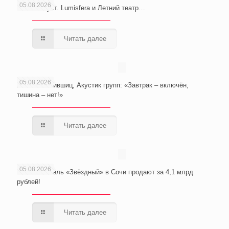
05.08.2026
Сочи. Август. Lumisfera и Летний театр…
Читать далее
05.08.2026
Анатолий Лившиц, Акустик групп: «Завтрак – включён,
тишина – нет!»
Читать далее
05.08.2026
Wellness-отель «Звёздный» в Сочи продают за 4,1 млрд
рублей!
Читать далее