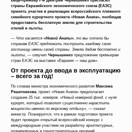
Вице-премьер РФ Дмитрий Чернышенко пригласил
страны Евразийского экономического союза (ЕАЭС)
принять участие в реализации всероссийского пляжного
семейного курортного проекта «Новая Анапа», пообещав
предоставить бесплатную землю для строительства
отелей и льготы.
—
Что касается
«Новой Анапы»
, то мы хотели бы
странам ЕАЭС предложить построить каждому свою
гостиницу имени своей страны. Землю дадим бесплатно и
льготы
, — озвучил
Чернышенко
предложение премьерам
стран ЕАЭС на выставке «Евразия — наш дом».
От проекта до ввода в эксплуатацию
– всего за год!
По словам министра экономического развития
Максима
Решетникова
, проект «Новая Анапа» предполагает
создание 25 тыс. номеров. «
Новый номерной фонд, с нуля
курорт, который позволит существенно нарастить
мощности именно по морскому отдыху
«, — сказал
министр. Планируется, что в рамках подготовки проекта
будет проведен открытый всероссийский конкурс с
международным участием на разработку архитектурных,
планировочных и градостроительных решений.