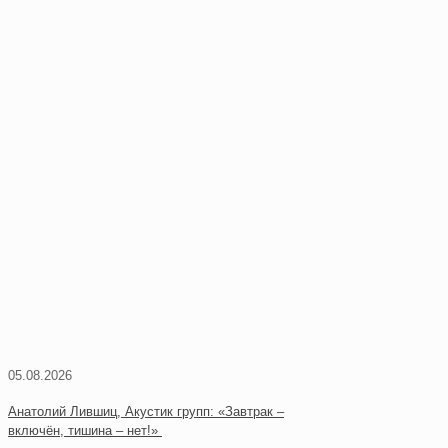
05.08.2026
Анатолий Лившиц, Акустик групп: «Завтрак –
включён, тишина – нет!»