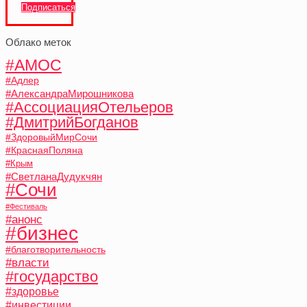
Подписаться
Облако меток
#АМОС
#Адлер
#АлександраМирошникова
#АссоциацияОтельеров
#ДмитрийБогданов
#ЗдоровыйМирСочи
#КраснаяПоляна
#Крым
#СветланаДудукчян
#Сочи
#Фестиваль
#анонс
#бизнес
#благотворительность
#власти
#государство
#здоровье
#инвестиции