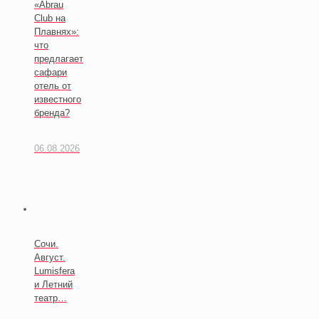
«Abrau
Club на
Плавнях»:
что
предлагает
сафари
отель от
известного
бренда?
06.08.2026
Сочи.
Август.
Lumisfera
и Летний
театр…