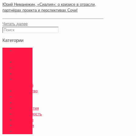
Юрий Неманежин, «Сиалия»: о кризисе в отрасли,
партнёрах проекта и перспективах Сочи!
Читать далее
Категории
О
проекте
Новости
Смыслы
Бизнес
Выбирай
сочинское
Государство
Здоровье
Культура
Мероприятия
Недвижимость
Общество
Реновация
Туризм