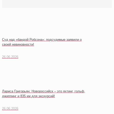
Суд над «бандой Робсона»: подсудимые заявили о
своей невиновности!
26.06.2026
Лариса Григорьян: Новороссийск – это яхтинг, гольф,
джиппинг и 835 км для экскурсий!
26.06.2026