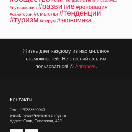
#опыт
#отели
#отдых
#поддержка
#развитие
#реновация
#путешествия
#тенденции
#смыслы
#санатории
#туризм
#экономика
#форум
Жизнь дает каждому из нас миллион
возможностей. Не стесняйтесь им
пользоваться! ©
Аппарель
Контакты
Тел.: +79388699040
e-mail: news@news-meanings.ru
Адрес: Сочи, Советская, 42/1