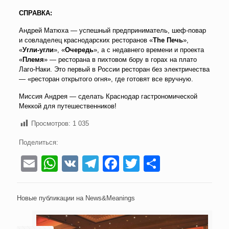
СПРАВКА:
Андрей Матюха — успешный предприниматель, шеф-повар
и совладелец краснодарских ресторанов «
The Печь
»,
«
Угли-угли
», «
Очередь
», а с недавнего времени и проекта
«
Племя
» — ресторана в пихтовом бору в горах на плато
Лаго-Наки. Это первый в России ресторан без электричества
— «ресторан открытого огня», где готовят все вручную.
Миссия Андрея — сделать Краснодар гастрономической
Меккой для путешественников!
Просмотров:
1 035
Поделиться:
Email
WhatsApp
VK
Telegram
Facebook
Twitter
Отправи
Новые публикации на News&Meanings