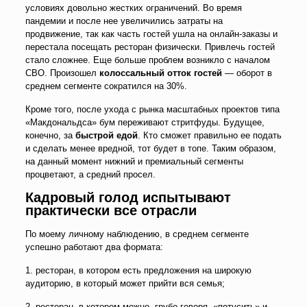
условиях довольно жестких ограничений. Во время
пандемии и после нее увеличились затраты на
продвижение, так как часть гостей ушла на онлайн-заказы и
перестала посещать ресторан физически. Привлечь гостей
стало сложнее. Еще больше проблем возникло с началом
СВО. Произошел
колоссальный отток гостей
— оборот в
среднем сегменте сократился на 30%.
Кроме того, после ухода с рынка масштабных проектов типа
«Макдональдса» бум переживают стритфуды. Будущее,
конечно, за
быстрой едой
. Кто сможет правильно ее подать
и сделать менее вредной, тот будет в топе. Таким образом,
на данный момент нижний и премиальный сегменты
процветают, а средний просел.
Кадровый голод испытывают
практически все отрасли
По моему личному наблюдению, в среднем сегменте
успешно работают два формата:
1. ресторан, в котором есть предложения на широкую
аудиторию, в который может прийти вся семья;
2. ресторан, в котором можно, грубо говоря, «потусить» и