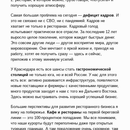
получить хорошую атмосферу.
Самая большая проблема на сегодня —
дефицит кадров
. И
это не связано ни с СВО, ни с пандемией. Кадров не
хватает не только в ресторанах. Кадровый голод
испытывают практически все отрасли. За последние 12 лет
выросло целое поколение, которое жаждет быстрых денег.
Это совсем другие люди — другое восприятие мира, другое
мировоззрение. Они мечтают о яркой жизни и, приходя на
работу, хотят ее получить сразу — здесь и сейчас,
приложив к этому минимум усилий.
У Краснодара есть все шансы стать
гастрономической
столицей
не только юга, но и всей России. У нас для этого
есть все: активно развивается инфраструктура, появляются
новые поставщики и фермеры с качественными продуктами,
много продуктов заходит к нам с того же Дальнего Востока.
Здесь можно выстраивать очень хороший успешный бизнес.
Большие перспективы для развития ресторанного бизнеса я
вижу на побережье.
Кафе и рестораны
на первой береговой
линии — это 100-процентное попадание. Мы все понимаем,
что наши курорты будут переполнены даже при открытых
турецких границах. А там предложение очень скромное, там