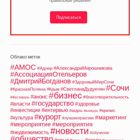
правильные решения!
Подписаться
Облако меток
#АМОС
#АлександраМирошникова
#Адлер
#АссоциацияОтельеров
#ДмитрийБогданов
#ЗдоровыйМирСочи
#Сочи
#СветланаДудукчян
#КраснаяПоляна
#Крым
#бизнес
#анонс
#благотворительность
#Фестиваль
#государство
#власти
#здоровье
#интервью
#инвестиции
#кризис
#кадры
#конкурс
#курорт
#маркетинг
#культура
#лучшиепрактики
#мероприятие
#мероприятия
#новости
#недвижимость
#обучение
#общество