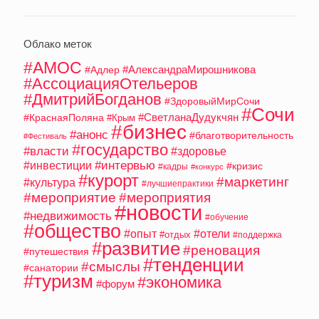
Облако меток
#АМОС
#АлександраМирошникова
#Адлер
#АссоциацияОтельеров
#ДмитрийБогданов
#ЗдоровыйМирСочи
#Сочи
#СветланаДудукчян
#КраснаяПоляна
#Крым
#бизнес
#анонс
#благотворительность
#Фестиваль
#государство
#власти
#здоровье
#интервью
#инвестиции
#кризис
#кадры
#конкурс
#курорт
#маркетинг
#культура
#лучшиепрактики
#мероприятие
#мероприятия
#новости
#недвижимость
#обучение
#общество
#опыт
#отели
#отдых
#поддержка
#развитие
#реновация
#путешествия
#тенденции
#смыслы
#санатории
#туризм
#экономика
#форум