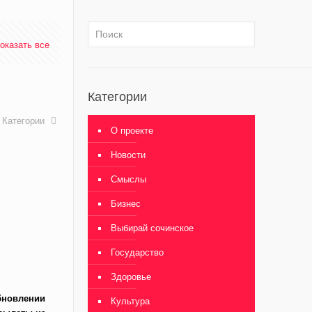
оказать все
Категории
Категории
О проекте
Новости
Смыслы
Бизнес
Выбирай сочинское
Государство
Здоровье
бновлении
Культура