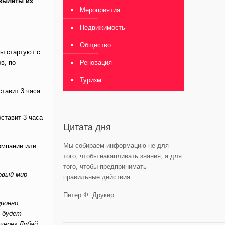
 вылеты из
Мероприятия
Недвижимость
Общество
ы стартуют с
в, по
Реновация
Туризм
ставит 3 часа
оставит 3 часа
Цитата дня
Мы собираем информацию не для
омпании или
того, чтобы накапливать знания, а для
того, чтобы предпринимать
овый мир –
правильные действия
Питер Ф. Друкер
ционно
 будет
через Дубай