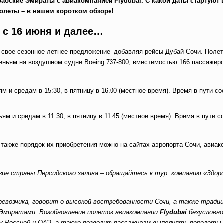
абские Эмираты с авиакомпанией Flydubai. С какой даты стартуют
полеты – в нашем коротком обзоре!
й с 16 июня и далее…
 свое сезонное летнее предложение, добавляя рейсы Дубай-Сочи. Полет
сеньям на воздушном судне Boeing 737-800, вместимостью 166 пассажиро
м и средам в 15:30, в пятницу в 16.00 (местное время). Время в пути со
ям и средам в 11:30, в пятницу в 11.45 (местное время). Время в пути с
также порядок их приобретения можно на сайтах аэропорта Сочи, авиак
угие страны Персидского залива – обращайтесь к тур. компанию «Здор
ревозчика, говорит о высокой востребованности Сочи, а также тради
и Эмиратами. Возобновление полетов авиакомпании
Flydubai
безусловно
 Россией и ОАЭ, а также позволит пассажирам выполнять перелеты 