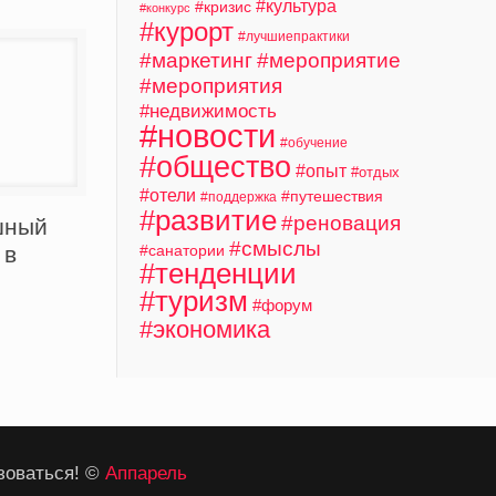
#культура
#кризис
#конкурс
#курорт
#лучшиепрактики
#маркетинг
#мероприятие
#мероприятия
#недвижимость
#новости
#обучение
#общество
#опыт
#отдых
#отели
#путешествия
#поддержка
#развитие
#реновация
шный
#смыслы
#санатории
 в
#тенденции
м
#туризм
#форум
#экономика
зоваться! ©
Аппарель