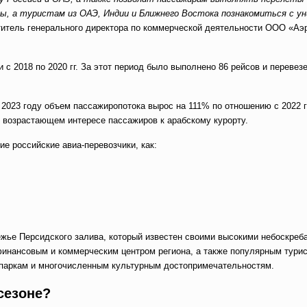
ны, а туристам из ОАЭ, Индии и Ближнего Востока познакомиться с у
итель генерального директора по коммерческой деятельности ООО «Аэ
с 2018 по 2020 гг. За этот период было выполнено 86 рейсов и перевез
2023 году объем пассажиропотока вырос на 111% по отношению с 2022 
о возрастающем интересе пассажиров к арабскому курорту.
е российские авиа-перевозчики, как:
жье Персидского залива, который известен своими высокими небоскреб
финансовым и коммерческим центром региона, а также популярным тури
паркам и многочисленным культурным достопримечательностям.
сезоне?