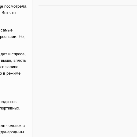
где посмотрела
 Вот что
о самые
ересными. Но,
 дат и спроса,
и выше, вплоть
го залива,
бо в режиме
холдингов
портивных,
млн человек в
еждународным