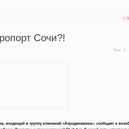
П
эропорт Сочи?!
Теги
а, входящий в группу компаний «Аэродинамика», сообщает о возо