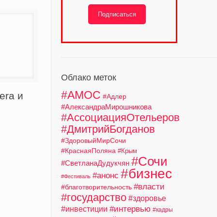
Подписаться
Облако меток
#АМОС
era и
#Адлер
#АлександраМирошникова
#АссоциацияОтельеров
#ДмитрийБогданов
#ЗдоровыйМирСочи
#КраснаяПоляна
#Крым
#Сочи
#СветланаДудукчян
#бизнес
#анонс
#Фестиваль
#власти
#благотворительность
#государство
#здоровье
#интервью
#инвестиции
#кадры