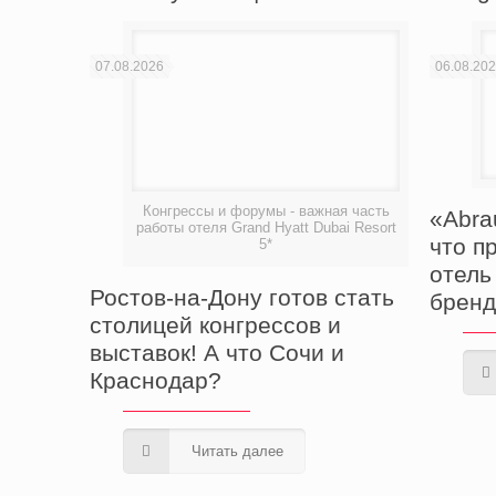
07.08.2026
06.08.20
Конгрессы и форумы - важная часть
«Abra
работы отеля Grand Hyatt Dubai Resort
что п
5*
отель
Ростов-на-Дону готов стать
бренд
столицей конгрессов и
выставок! А что Сочи и
Краснодар?
Читать далее