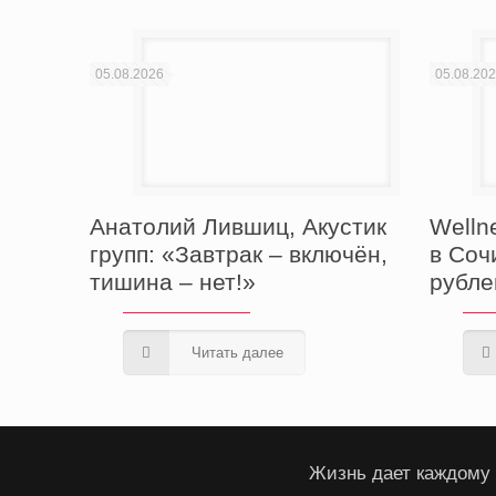
05.08.2026
05.08.20
Анатолий Лившиц, Акустик
Welln
групп: «Завтрак – включён,
в Соч
тишина – нет!»
рубле
Читать далее
Жизнь дает каждому 