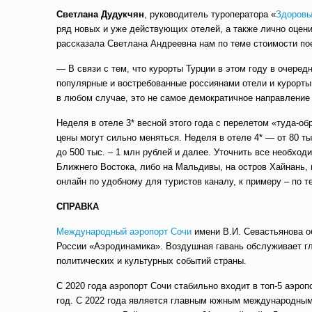
Светлана Дудукчян
, руководитель туроператора «
Здоровы
ряд новых и уже действующих отелей, а также лично оцени
рассказала Светлана Андреевна нам по теме стоимости пое
— В связи с тем, что курорты Турции в этом году в очеред
популярные и востребованные россиянами отели и курорты,
в любом случае, это не самое демократичное направление 
Неделя в отеле 3* весной этого года с перелетом «туда-обр
цены могут сильно меняться. Неделя в отеле 4* — от 80 ты
до 500 тыс. – 1 млн рублей и далее. Уточнить все необхо
Ближнего Востока, либо на Мальдивы, на остров Хайнань, 
онлайн по удобному для туристов каналу, к примеру – по т
СПРАВКА
Международный аэропорт Сочи
имени В.И. Севастьянова о
России «Аэродинамика». Воздушная гавань обслуживает гл
политических и культурных событий страны.
С 2020 года аэропорт Сочи стабильно входит в топ-5 аэро
год. С 2022 года является главным южным международны