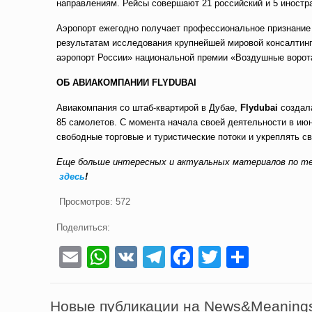
направлениям. Рейсы совершают 21 российский и 5 иностр
Аэропорт ежегодно получает профессиональное признание и
результатам исследования крупнейшей мировой консалтинг
аэропорт России» национальной премии «Воздушные ворот
ОБ АВИАКОМПАНИИ FLYDUBAI
Авиакомпания со штаб-квартирой в Дубае,
Flydubai
создала
85 самолетов. С момента начала своей деятельности в июн
свободные торговые и туристические потоки и укреплять 
Еще больше интересных и актуальных материалов по те
здесь
!
Просмотров:
572
Поделиться:
Email
WhatsApp
VK
Telegram
Facebook
Twitter
Отпра
Новые публикации на News&Meaning