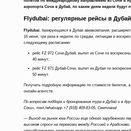
полетов по международному направлению из Сочи в Ар
аэропорта Сочи в Дубай, по каким дням недели будут 
Flydubai: регулярные рейсы в Дуба
Flydubai
, базирующаяся в Дубае авиакомпания, расширяет
16 июня, три раза в неделю по средам, пятницам и воскре
следующему расписанию:
рейс FZ 972 Сочи-Дубай, вылет из Сочи по воскресенья
40 минут;
рейс FZ 971 Дубай-Сочи, вылет из Дубая по воскресень
50 минут.
Получить подробную информацию по стоимости билетов, а 
онлайн-агентств.
По вопросам подбора и бронирования тура в Дубай и в др
Сочи», тел./whatsapp
+7 (918) 409-83-05
, Светлана!
—
Выход на рынок юга России еще одного зарубежного пе
высоком спросе на перевозки между Россией и Арабским
способствовать развитию туристических потоков между