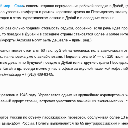
й мир – Сочи
» совсем недавно вернулась из рабочей поездки в Дубай, 
ла уровень комфорта в рамках короткого круиза по Персидскому заливу.
здок в этом туристическом сезоне в Дубай и в соседние страны:
ной раз сильно подняли стоимость отдыха, особенно, если речь идет пр
 то поездки в Дубай и в соседние страны становятся более и более инт
(курорты Абхазии могут быть дешевле – прим. ред.).
атно» может стоить от 60 тыс. рублей на человека, но, в зависимости от
с. на человека уже с авиабилетами. Неделя в отеле 5* — от 120 тысяч 
димые детали по будущей поездке в Дубай или в другие страны Персидско
в Китай и др. всегда можно у нас в офисе за вкусной чашечкой кофе ли
ел./whatsapp
+7 (918) 409-83-05
.
бразован в 1945 году. Управляется одним из крупнейших аэропортовых 
авный курорт страны, встречая участников важнейших экономических, с
портов России по объёму пассажирских перевозок, обслуживая более 13 
м авиахабом России. Полеты выполняются по 65 внутрироссийским и м