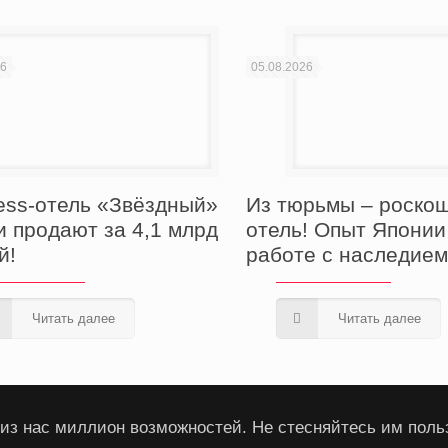
26
05.08.2026
Из тюрьмы – роско
ess-отель «Звёздный»
отель! Опыт Японии
и продают за 4,1 млрд
работе с наследие
й!
Читать далее
Читать далее
из нас миллион возможностей. Не стесняйтесь им поль