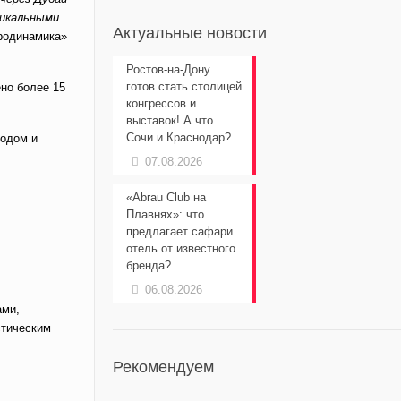
никальными
Актуальные новости
родинамика»
Ростов-на-Дону
готов стать столицей
ено более 15
конгрессов и
выставок! А что
Сочи и Краснодар?
годом и
07.08.2026
«Abrau Club на
Плавнях»: что
предлагает сафари
отель от известного
бренда?
06.08.2026
ами,
стическим
Рекомендуем