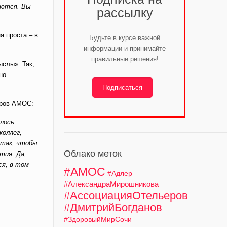
аются. Вы
рассылку
а проста – в
Будьте в курсе важной
информации и принимайте
правильные решения!
ыслы». Так,
но
Подписаться
еров АМОС:
елось
коллег,
 так, чтобы
Облако меток
тия. Да,
ся, в том
#АМОС
#Адлер
#АлександраМирошникова
#АссоциацияОтельеров
#ДмитрийБогданов
#ЗдоровыйМирСочи