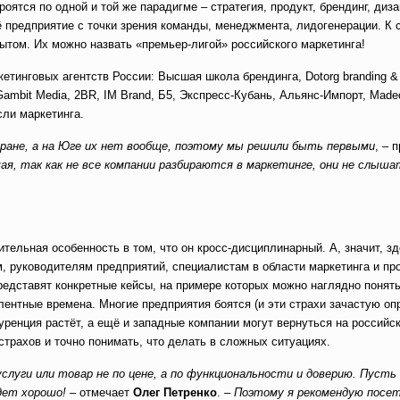
оятся по одной и той же парадигме – стратегия, продукт, брендинг, диз
ё предприятие с точки зрения команды, менеджмента, лидогенерации. К 
том. Их можно назвать «премьер-лигой» российского маркетинга!
тинговых агентств России: Высшая школа брендинга, Dotorg branding & d
Gambit Media, 2BR, IM Brand, Б5, Экспресс-Кубань, Альянс-Импорт, Madeo
сли маркетинга.
тране, а на Юге их нет вообще, поэтому мы решили быть первыми
, – 
я, так как не все компании разбираются в маркетинге, они не слыша
тельная особенность в том, что он кросс-дисциплинарный. А, значит, з
, руководителям предприятий, специалистам в области маркетинга и пр
редставят конкретные кейсы, на примере которых можно наглядно понять
лентные времена. Многие предприятия боятся (и эти страхи зачастую оп
уренция растёт, а ещё и западные компании могут вернуться на россий
страхов и точно понимать, что делать в сложных ситуациях.
слуги или товар не по цене, а по функциональности и доверию. Пусть
дет хорошо!
– отмечает
Олег Петренко
. –
Поэтому я рекомендую посе