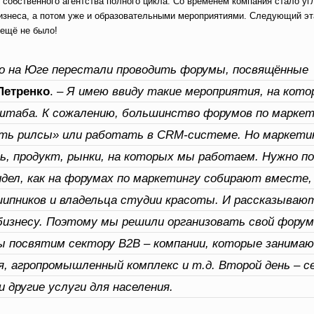
я собственного агентства полного цикла. Со временем компания стало у
изнеса, а потом уже и образовательными мероприятиями. Следующий эт
 ещё не было!
то на Юге перестали проводить форумы, посвящённые
Петренко
. –
Я имею ввиду такие мероприятия, на кот
таба. К сожалению, большинство форумов по маркет
ить рилсы» или работать в
CRM
-системе. Но маркети
ль, продукт, рынки, на которых мы работаем. Нужно 
дел, как на форумах по маркетингу собирают вместе,
дшипников и владельца студии красоты. И рассказываю
изнесу. Поэтому мы решили организовать свой форум
мы посвятим
сектору B2B – компании, которые занима
, агропромышленный комплекс и т.д. Второй день
–
с
 другие услуги для населения.