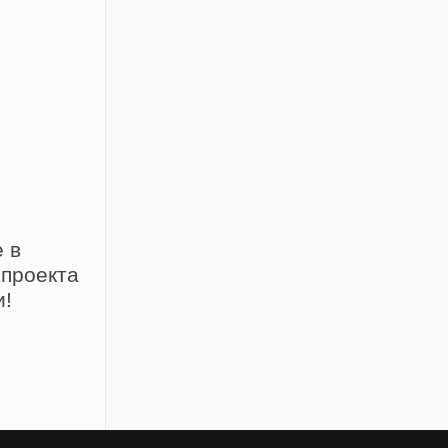
 в
 проекта
и!