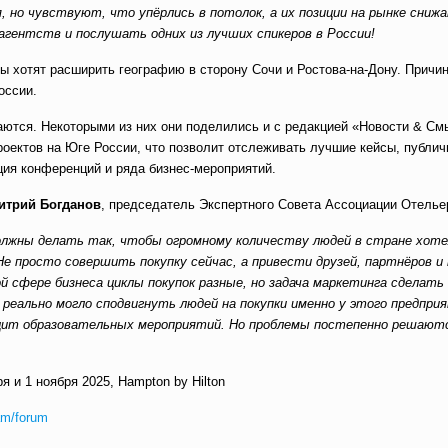
 но чувствуют, что упёрлись в потолок, а их позиции на рынке сниж
гентств и послушать одних из лучших спикеров в России!
 хотят расширить географию в сторону Сочи и Ростова-на-Дону. Причин
оссии.
ются. Некоторыми из них они поделились и с редакцией «Новости & См
роектов на Юге России, что позволит отслеживать лучшие кейсы, публич
ация конференций и ряда бизнес-мероприятий.
итрий Богданов
, председатель Экспертного Совета Ассоциации Отель
должны делать так, чтобы огромному количеству людей в стране хот
Не просто совершить покупку сейчас, а привести друзей, партнёров и 
й сфере бизнеса циклы покупок разные, но задача маркетинга сделать
реально могло сподвигнуть людей на покупки именно у этого предприя
цит образовательных мероприятий. Но проблемы постепенно решают
ря и 1 ноября 2025, Hampton by Hilton
eam/forum