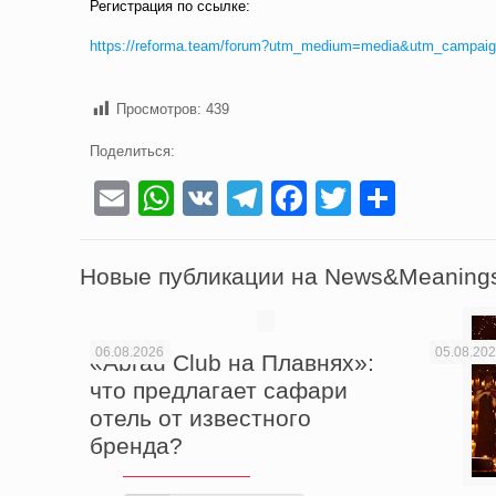
Регистрация по ссылке:
https://reforma.team/forum?utm_medium=media&utm_campaig
Просмотров:
439
Поделиться:
Email
WhatsApp
VK
Telegram
Facebook
Twitter
Отпра
Новые публикации на News&Meaning
06.08.2026
05.08.20
«Abrau Club на Плавнях»:
что предлагает сафари
отель от известного
бренда?