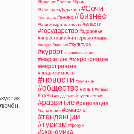
#КраснаяПоляна
#Крым
#Сочи
#СветланаДудукчян
#бизнес
#анонс
#Фестиваль
#власти
#благотворительность
#государство
#здоровье
#интервью
#инвестиции
#кадры
#культура
#кризис
#конкурс
#курорт
#лучшиепрактики
#маркетинг
#мероприятие
#мероприятия
#недвижимость
#новости
#обучение
#общество
#опыт
#отдых
#отели
#путешествия
#поддержка
кустик
#развитие
#реновация
ключён,
#смыслы
#санатории
#тенденции
#туризм
#форум
#экономика