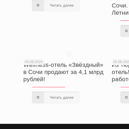
Сочи. 
Читать далее
Летни
05.08.2026
05.08.20
Wellness-отель «Звёздный»
Из тю
в Сочи продают за 4,1 млрд
отель
рублей!
работ
Читать далее