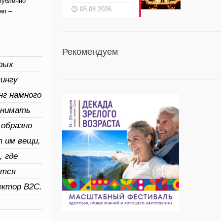
глубленно
05.08.2026
ап –
Рекомендуем
орых
ингу
нг намного
понимать
 образно
т им вещи,
, где
ются
ектор B2С.