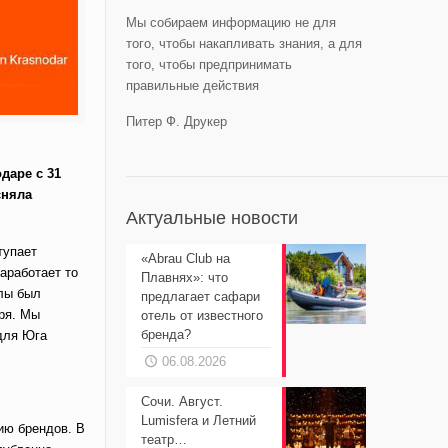
Мы собираем информацию не для
того, чтобы накапливать знания, а для
того, чтобы предпринимать
правильные действия
Питер Ф. Друкер
даре с 31
сняла
Актуальные новости
тупает
«Abrau Club на
аработает то
Плавнях»: что
елы был
предлагает сафари
ря. Мы
отель от известного
бренда?
для Юга
06.08.2026
Сочи. Август.
Lumisfera и Летний
ию брендов. В
театр…