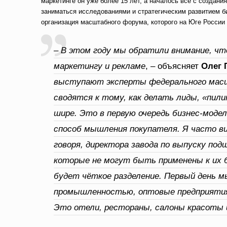
маркетинге он уже более 15 лет, а началось всё с создани
заниматься исследованиями и стратегическим развитием б
организация масштабного форума, которого на Юге России
–
В этом году мы обратили внимание, ч
маркетингу и рекламе
, – объясняет
Олег 
выступают эксперты федерального масш
сводятся к тому, как делать лиды, «пил
шире. Это в первую очередь бизнес-моде
способ мышления покупателя. Я часто ви
говоря, директора завода по выпуску по
которые не могут быть применены к их б
будет чёткое разделение. Первый день 
промышленностью, оптовые предприятия
Это отели, рестораны, салоны красоты и