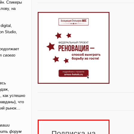
айн. Спикеры
слову, на
igital,
n Studio,
продолжает
т своего
десь
одаж,
, как успешно
равданы), что
ский рынок…
 ваши
Подписка на
тить форум