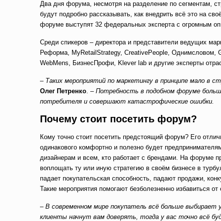
Два дня форума, несмотря на разделение по сегментам, стр
будут подробно рассказывать, как внедрить всё это на сво
форуме выступят 32 федеральных эксперта с огромным опы
Среди спикеров – директора и представители ведущих марке
Реформа, MyRetailStrategy, CreativePeople, Однимсловом, 
WebMens, БизнесПрофи, Klever lab и другие эксперты отра
–
Таких мероприятий по маркетингу в принципе мало в с
Олег Петренко
. –
Потребность в подобном форуме больша
потребителя и совершают катастрофические ошибки.
Почему стоит посетить форум?
Кому точно стоит посетить предстоящий форум? Его отличи
одинакового комфортно и полезно будет предпринимателям
дизайнерам и всем, кто работает с брендами. На форуме п
воплощать ту или иную стратегию в своём бизнесе в турбу
падает покупательская способность, падают продажи, конк
Такие мероприятия помогают безболезненно избавиться от 
–
В современном мире покупатель всё больше выбирает у
клиенты начнут вам доверять, тогда у вас точно всё бу