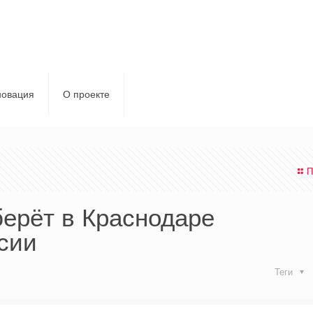
новация
О проекте
П
ерёт в Краснодаре
ссии
Теги