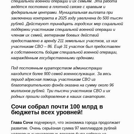
специальной военной операции и их семьям. Эта работа
ведётся постоянно в плотной связке с краевым и
федеральным центрами. Муниципальная выплата при
заключении контракта в 2025 году увеличена до 500 тысяч
рублей. Действуют тринадцать городских мер социальной
поддержки участникам специальной военной операции и
членам их семей, ветеранам боевых действий
предоставлено в аренду 211 земельных участков, из них
участникам СВО – 86. Ещё 31 участок был предоставлен
в собственность бойцам специальной военной операции,
награждённым государственными орденами.
Под постоянным кураторс
твом администрации
находится более 900 семей военнослужащих. За весь
период адресная помощь участникам СВО из
благотворительного фонда оказана на сумму около 96
миллионов рублей. Три тысячи участников СВО и их
родных прошли оздоровление в наших санаториях.
Сочи собрал почти 100 млрд в
бюджеты всех уровней!
Глава Сочи
подчеркнул, что экономика города продолжает
развитие. Очень серьёзная сумма 97 миллиардов рублей
налоговых и неналоговых доходов была собрана на