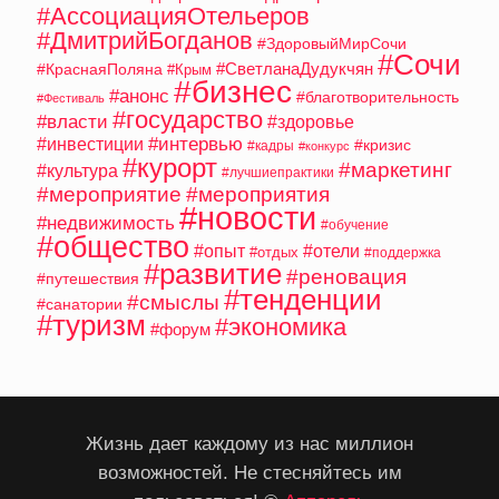
#АссоциацияОтельеров
#ДмитрийБогданов
#ЗдоровыйМирСочи
#Сочи
#СветланаДудукчян
#КраснаяПоляна
#Крым
#бизнес
#анонс
#благотворительность
#Фестиваль
#государство
#власти
#здоровье
#интервью
#инвестиции
#кризис
#кадры
#конкурс
#курорт
#маркетинг
#культура
#лучшиепрактики
#мероприятие
#мероприятия
#новости
#недвижимость
#обучение
#общество
#опыт
#отели
#отдых
#поддержка
#развитие
#реновация
#путешествия
#тенденции
#смыслы
#санатории
#туризм
#экономика
#форум
Жизнь дает каждому из нас миллион
возможностей. Не стесняйтесь им