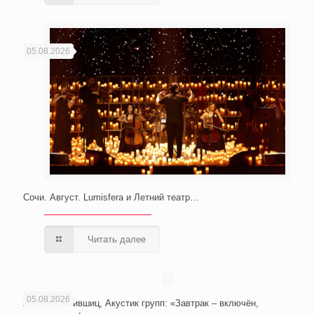
05.08.2026
Сочи. Август. Lumisfera и Летний театр…
Читать далее
05.08.2026
Анатолий Лившиц, Акустик групп: «Завтрак – включён,