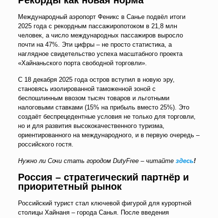
Рекорды как новая норма
Международный аэропорт Феникс в Санье подвёл итоги
2025 года с рекордным пассажиропотоком в 21,8 млн
человек, а число международных пассажиров выросло
почти на 47%. Эти цифры – не просто статистика, а
наглядное свидетельство успеха масштабного проекта
«Хайнаньского порта свободной торговли».
С 18 декабря 2025 года остров вступил в новую эру,
становясь изолированной таможенной зоной с
беспошлинным ввозом тысяч товаров и льготными
налоговыми ставками (15% на прибыль вместо 25%). Это
создаёт беспрецедентные условия не только для торговли,
но и для развития высококачественного туризма,
ориентированного на международного, и в первую очередь –
российского гостя.
Нужно ли Сочи стать городом DutyFree – читайте
здесь
!
Россия – стратегический партнёр и
приоритетный рынок
Российский турист стал ключевой фигурой для курортной
столицы Хайнаня
–
города Санья. После введения