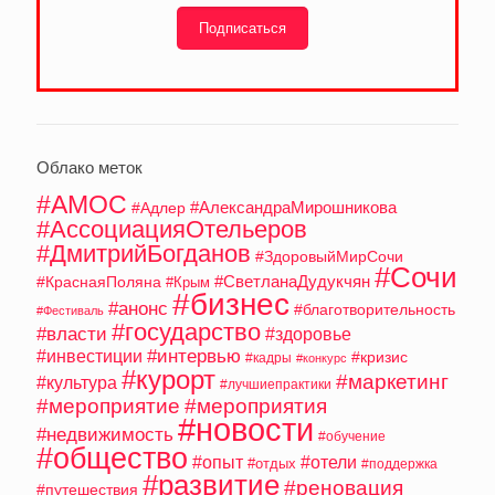
Подписаться
Облако меток
#АМОС
#АлександраМирошникова
#Адлер
#АссоциацияОтельеров
#ДмитрийБогданов
#ЗдоровыйМирСочи
#Сочи
#СветланаДудукчян
#КраснаяПоляна
#Крым
#бизнес
#анонс
#благотворительность
#Фестиваль
#государство
#власти
#здоровье
#интервью
#инвестиции
#кризис
#кадры
#конкурс
#курорт
#маркетинг
#культура
#лучшиепрактики
#мероприятие
#мероприятия
#новости
#недвижимость
#обучение
#общество
#опыт
#отели
#отдых
#поддержка
#развитие
#реновация
#путешествия