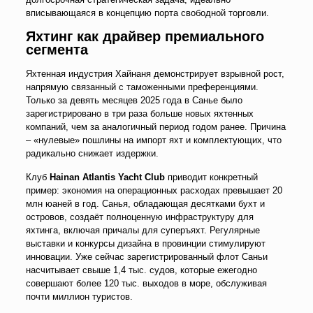
вписывающаяся в концепцию порта свободной торговли.
Яхтинг как драйвер премиального
сегмента
Яхтенная индустрия Хайнаня демонстрирует взрывной рост,
напрямую связанный с таможенными преференциями.
Только за девять месяцев 2025 года в Санье было
зарегистрировано в три раза больше новых яхтенных
компаний, чем за аналогичный период годом ранее. Причина
–
«нулевые» пошлины на импорт яхт и комплектующих, что
радикально снижает издержки.
Клуб
Hainan Atlantis Yacht Club
приводит конкретный
пример: экономия на операционных расходах превышает 20
млн юаней в год. Санья, обладающая десятками бухт и
островов, создаёт полноценную инфраструктуру для
яхтинга, включая причалы для суперъяхт. Регулярные
выставки и конкурсы дизайна в провинции стимулируют
инновации. Уже сейчас зарегистрированный флот Саньи
насчитывает свыше 1,4 тыс. судов, которые ежегодно
совершают более 120 тыс. выходов в море, обслуживая
почти миллион туристов.