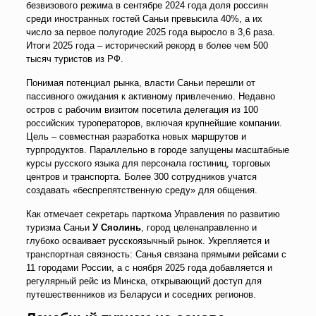
безвизового режима в сентябре 2024 года доля россиян
среди иностранных гостей Саньи превысила 40%, а их
число за первое полугодие 2025 года выросло в 3,6 раза.
Итоги 2025 года
–
исторический рекорд в более чем 500
тысяч туристов из РФ.
Понимая потенциал рынка, власти Саньи перешли от
пассивного ожидания к активному привлечению. Недавно
остров с рабочим визитом посетила делегация из 100
российских туроператоров, включая крупнейшие компании.
Цель
–
совместная разработка новых маршрутов и
турпродуктов. Параллельно в городе запущены масштабные
курсы русского языка для персонала гостиниц, торговых
центров и транспорта. Более 300 сотрудников учатся
создавать «беспрепятственную среду» для общения.
Как отмечает секретарь парткома Управления по развитию
туризма Саньи
У Сяолинь
, город целенаправленно и
глубоко осваивает русскоязычный рынок. Укрепляется и
транспортная связность: Санья связана прямыми рейсами с
11 городами России, а с ноября 2025 года добавляется и
регулярный рейс из Минска, открывающий доступ для
путешественников из Беларуси и соседних регионов.