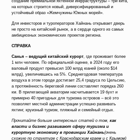
создание премиальной яхтенной инфраструктуры
–
три кита,
на которых строится новый, диверсифицированный и
устойчивый образ «Жемчужины Южных морей».
Для инвесторов и туроператоров Хайнань открывает дверь
не просто на китайский рынок, а в сердце одного из самых
амбициозных экономических проектов региона.
СПРАВКА
Санья
–
ведущий китайский курорт
, где проживает более
1 млн человек. По официальной оценке, в 2024 году его
валовый продукт превысил 100 млрд юаней (около $14
млрд), увеличившись на 5%. Среднегодовая температура
воздуха в этом городе достигает 25,4 градуса по Цельсию,
а протяжённость береговой линии составляет порядка 260
км. В прилегающей акватории насчитывается 19 бухт и
примерно 40 пригодных для туризма островов
–
всё это
позволяет местной администрации успешно развивать
яхтинг, круизный туризм, пляжный и семейный отдых.
Прочитайте больше интересных статей о том,
как
власти и бизнес развивают сферу туризма и
курортную экономику в провинции Хайнань
(очень
схожую по структуре с Краснодарским краем и с Крымом)