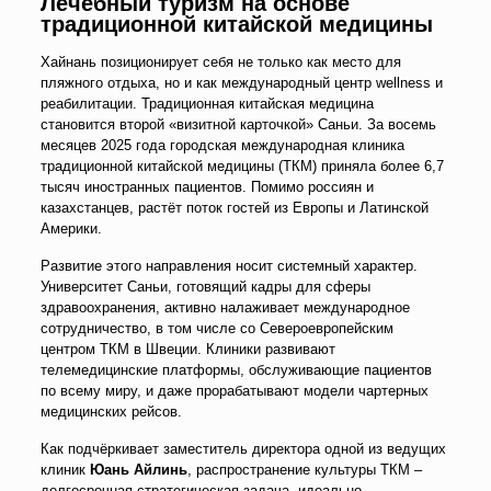
Лечебный туризм на основе
традиционной китайской медицины
Хайнань позиционирует себя не только как место для
пляжного отдыха, но и как международный центр wellness и
реабилитации. Традиционная китайская медицина
становится второй «визитной карточкой» Саньи. За восемь
месяцев 2025 года городская международная клиника
традиционной китайской медицины (ТКМ) приняла более 6,7
тысяч иностранных пациентов. Помимо россиян и
казахстанцев, растёт поток гостей из Европы и Латинской
Америки.
Развитие этого направления носит системный характер.
Университет Саньи, готовящий кадры для сферы
здравоохранения, активно налаживает международное
сотрудничество, в том числе со Североевропейским
центром ТКМ в Швеции. Клиники развивают
телемедицинские платформы, обслуживающие пациентов
по всему миру, и даже прорабатывают модели чартерных
медицинских рейсов.
Как подчёркивает заместитель директора одной из ведущих
клиник
Юань Айлинь
, распространение культуры ТКМ
–
долгосрочная стратегическая задача, идеально