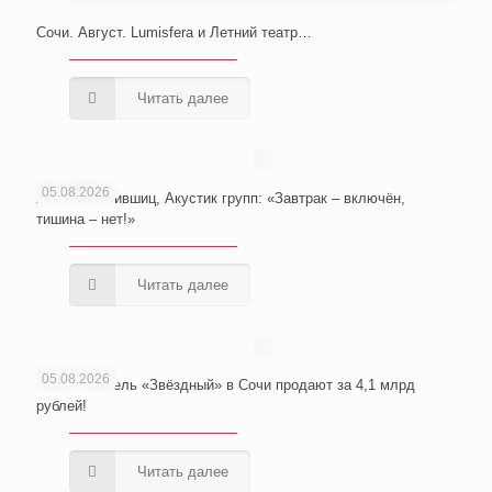
Сочи. Август. Lumisfera и Летний театр…
Читать далее
05.08.2026
Анатолий Лившиц, Акустик групп: «Завтрак – включён,
тишина – нет!»
Читать далее
05.08.2026
Wellness-отель «Звёздный» в Сочи продают за 4,1 млрд
рублей!
Читать далее