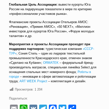
Глобальная Цель Ассоциации:
вывести курорты Юга
России на лидирующие показатели в мире по критерию
«профессионализм участников рынка».
Флагманские проекты Ассоциации Отельеров АМОС:
«Реновация», «Премия АМОС», «50 NEXT», «Миллион
инвесторов для курортов Юга России», «Форум молодых
талантов» и др.
Мероприятия и проекты Ассоциации проходят при
поддержке партнеров:
туристическая компания
«СССР-
ТУР»
; Сония Стиль – один из лидеров текстильной
промышленности Краснодарского края, отмечен знаком
«Сделано на Кубани»;
ORMATEK
– федеральный бренд-
производитель матрасов, специальная линейка Select для
оснащения спальных мест номерного фонда;
Роботы в
городе
– инновации в сфере автоматизации и роботизации
труда;
ART WEEK Project
– комплектация и дизайн.
Просмотров:
1 204
Поделиться:
Email
WhatsApp
VK
Telegram
Facebook
Twitter
Отправи