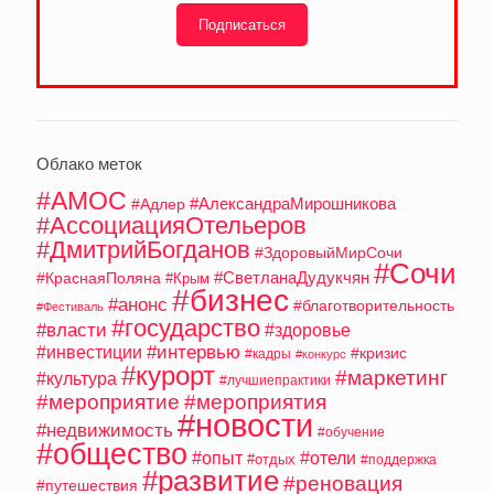
Подписаться
Облако меток
#АМОС
#АлександраМирошникова
#Адлер
#АссоциацияОтельеров
#ДмитрийБогданов
#ЗдоровыйМирСочи
#Сочи
#СветланаДудукчян
#КраснаяПоляна
#Крым
#бизнес
#анонс
#благотворительность
#Фестиваль
#государство
#власти
#здоровье
#интервью
#инвестиции
#кризис
#кадры
#конкурс
#курорт
#маркетинг
#культура
#лучшиепрактики
#мероприятие
#мероприятия
#новости
#недвижимость
#обучение
#общество
#опыт
#отели
#отдых
#поддержка
#развитие
#реновация
#путешествия