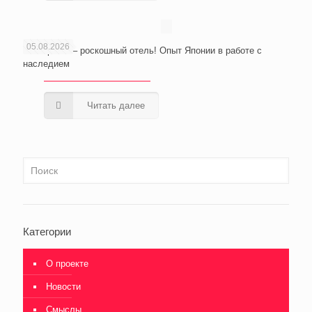
05.08.2026
Из тюрьмы – роскошный отель! Опыт Японии в работе с
наследием
Читать далее
Категории
О проекте
Новости
Смыслы