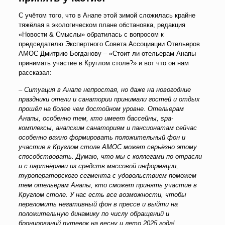
С учётом того, что в Анапе этой зимой сложилась крайне
тяжёлая в экологическом плане обстановка, редакция
«Новости & Смыслы» обратилась с вопросом к
председателю Экспертного Совета Ассоциации Отельеров
АМОС Дмитрию Богданову – «Стоит ли отельерам Анапы
принимать участие в Круглом столе?» и вот что он нам
рассказал:
– Ситуация в Анапе непростая, но даже на новогодние
праздники отели и санатории принимали гостей и отдых
прошёл на более чем достойном уровне. Отельерам
Анапы, особенно тем, кто имеет бассейны, spa-
комплексы, анапским санаториям и пансионатам сейчас
особенно важно формировать положительный фон и
участие в Круглом столе АМОС может серьёзно этому
способствовать. Думаю, что мы с коллегами по отрасли
и с партнёрами из средств массовой информации,
туроператорского сегмента с удовольствием поможем
тем отельерам Анапы, кто сможет принять участие в
Круглом столе. У нас есть все возможности, чтобы
переломить негативный фон в прессе и выйти на
положительную динамику по числу обращений и
бронирований путевок на весну и лето 2025 года!