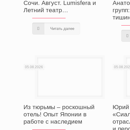
Сочи. Август. Lumisfera и
Анато
Летний театр…
групп
тишин
Читать далее
05.08.2026
05.08.20
Из тюрьмы – роскошный
Юрий
отель! Опыт Японии в
«Сиал
работе с наследием
отрас
и пер