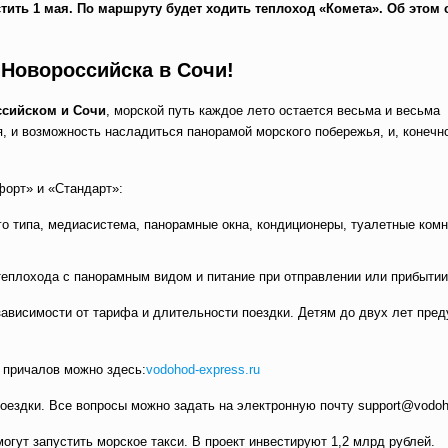
ить 1 мая. По маршруту будет ходить теплоход «Комета». Об этом
 Новороссийска в Сочи!
сийском и Сочи
, морской путь каждое лето остается весьма и весьма
, и возможность насладиться панорамой морского побережья, и, конечн
орт» и «Стандарт»:
го типа, медиасистема, панорамные окна, кондиционеры, туалетные комн
еплохода с панорамным видом и питание при отправлении или прибытии 
 зависимости от тарифа и длительности поездки. Детям до двух лет пре
 причалов можно здесь:
vodohod-express.ru
поездки. Все вопросы можно задать на электронную почту support@vodoho
огут запустить морское такси. В проект инвестируют 1,2 млрд рублей.