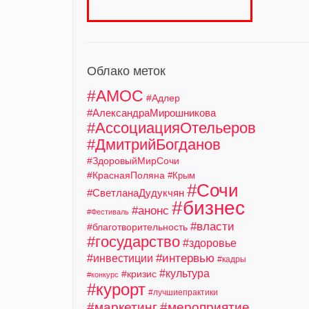
Облако меток
#АМОС
#Адлер
#АлександраМирошникова
#АссоциацияОтельеров
#ДмитрийБогданов
#ЗдоровыйМирСочи
#КраснаяПоляна
#Крым
#Сочи
#СветланаДудукчян
#бизнес
#анонс
#Фестиваль
#власти
#благотворительность
#государство
#здоровье
#интервью
#инвестиции
#кадры
#культура
#кризис
#конкурс
#курорт
#лучшиепрактики
#маркетинг
#мероприятие