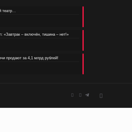
ий театр…
п: «Завтрак – включён, тишина – нет!»
очи продают за 4,1 млрд рублей!