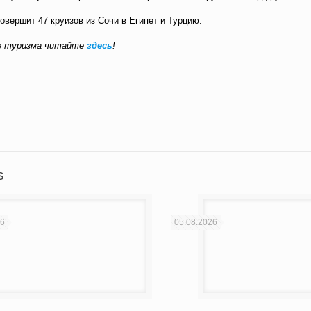
совершит 47 круизов из Сочи в Египет и Турцию.
ме туризма читайте
здесь
!
вить
s
26
05.08.2026