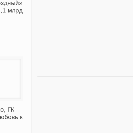
ёздный»
4,1 млрд
о, ГК
юбовь к