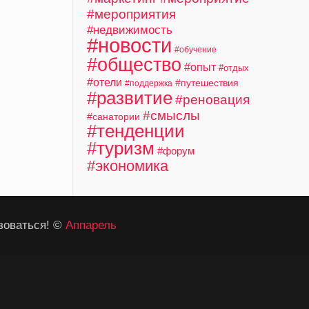
#мероприятия
#недвижимость
#новости
#обучение
#общество
#опыт
#отдых
#отели
#путешествия
#поддержка
#развитие
#реновация
#смыслы
#санатории
#тенденции
#туризм
#форум
#экономика
зоваться! ©
Аппарель