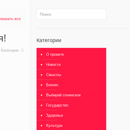
оказать все
я!
Категории
Категории
О проекте
Новости
Смыслы
Бизнес
Выбирай сочинское
Государство
Здоровье
Культура