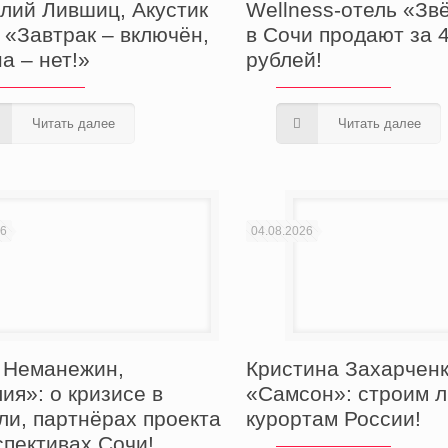
лий Лившиц, Акустик
Wellness-отель «Зв
: «Завтрак – включён,
в Сочи продают за 
а – нет!»
рублей!
Читать далее
Читать далее
26
04.08.2026
Кристина Захарченк
 Неманежин,
«Самсон»: строим л
ия»: о кризисе в
курортам России!
ли, партнёрах проекта
спективах Сочи!