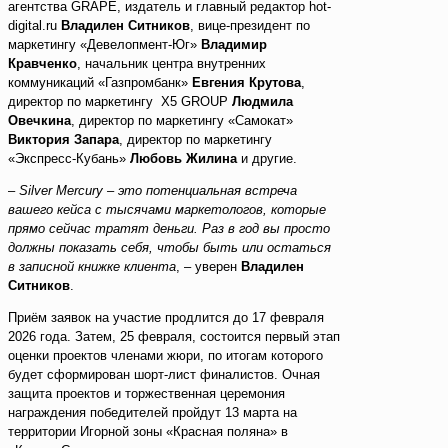
агентства GRAPE, издатель и главный редактор hot-
digital.ru
Владилен Ситников
, вице-президент по
маркетингу «Девелопмент-Юг»
Владимир
Кравченко
, начальник центра внутренних
коммуникаций «Газпромбанк»
Евгения Крутова
,
директор по маркетингу Х5 GROUP
Людмила
Овечкина
, директор по маркетингу «Самокат»
Виктория Запара
, директор по маркетингу
«Экспресс-Кубань»
Любовь Жилина
и другие.
–
Silver Mercury – это потенциальная встреча
вашего кейса с тысячами маркетологов, которые
прямо сейчас тратят деньги. Раз в год вы просто
должны показать себя, чтобы быть или остаться
в записной книжке клиента
, – уверен
Владилен
Ситников
.
Приём заявок на участие продлится до 17 февраля
2026 года. Затем, 25 февраля, состоится первый этап
оценки проектов членами жюри, по итогам которого
будет сформирован шорт-лист финалистов. Очная
защита проектов и торжественная церемония
награждения победителей пройдут 13 марта на
территории Игорной зоны «Красная поляна» в