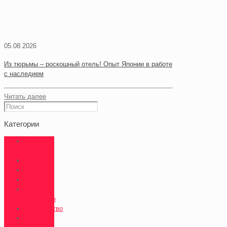
05.08.2026
Из тюрьмы – роскошный отель! Опыт Японии в работе
с наследием
Читать далее
Категории
О
проекте
Новости
Смыслы
Бизнес
Выбирай
сочинское
Государство
Здоровье