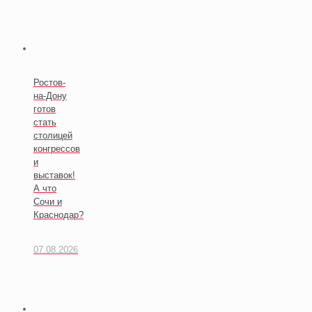
Ростов-
на-Дону
готов
стать
столицей
конгрессов
и
выставок!
А что
Сочи и
Краснодар?
07.08.2026