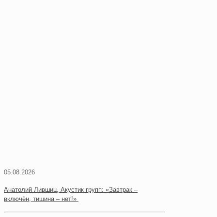
05.08.2026
Анатолий Лившиц, Акустик групп: «Завтрак –
включён, тишина – нет!»