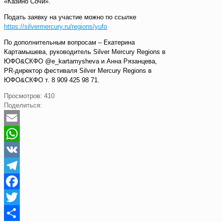
«Казино Сочи».
Подать заявку на участие можно по ссылке
https://silvermercury.ru/regions/yufo
По дополнительным вопросам – Екатерина
Картамышева, руководитель Silver Mercury Regions в
ЮФО&СКФО @e_kartamysheva и Анна Рязанцева,
PR-директор фестиваля Silver Mercury Regions в
ЮФО&СКФО т. 8 909 425 98 71.
Просмотров:
410
Поделиться:
Email
WhatsApp
VK
Telegram
Facebook
Twitter