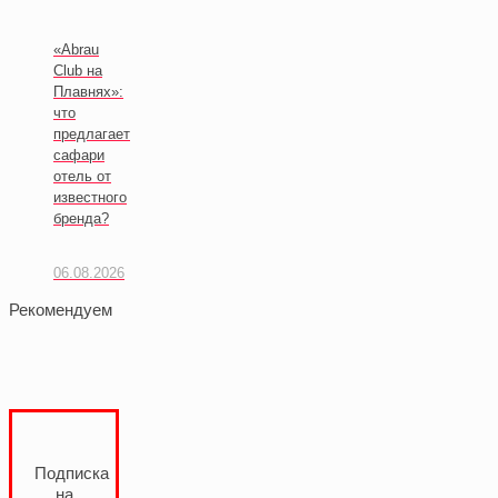
«Abrau
Club на
Плавнях»:
что
предлагает
сафари
отель от
известного
бренда?
06.08.2026
Рекомендуем
Подписка
на