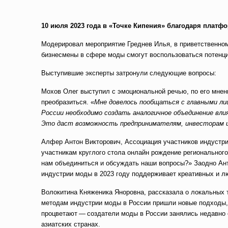
10 июля 2023 года в «Точке Кипения» благодаря платфо
Модерировал мероприятие Греднев Илья, в приветственном
бизнесмены в сфере моды смогут воспользоваться потенц
Выступившие эксперты затронули следующие вопросы:
Мохов Олег выступил с эмоциональной речью, по его мнени
преобразиться. «
Мне довелось пообщаться с главными лиц
России необходимо создать аналогичное объединение вл
Это даст возможность предпринимателям, инвесторам и 
Алфер Антон Викторович, Ассоциация участников индустр
участникам круглого стола онлайн рождение региональног
нам объединиться и обсуждать наши вопросы?» Заодно Ант
индустрии моды в 2023 году поддерживает креативных и л
Волокитина Княженика Яноровна, рассказала о локальных 
методам индустрии моды в России пришли новые подходы, 
процветают — создатели моды в России занялись недавно
азиатских странах.