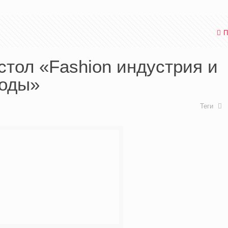
П
 стол «Fashion индустрия и
годы»
Теги