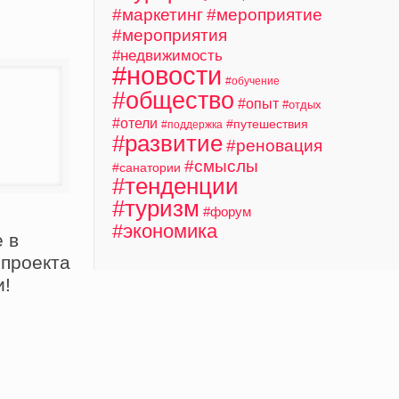
#маркетинг
#мероприятие
#мероприятия
#недвижимость
#новости
#обучение
#общество
#опыт
#отдых
#отели
#путешествия
#поддержка
#развитие
#реновация
#смыслы
#санатории
#тенденции
#туризм
#форум
#экономика
 в
 проекта
и!