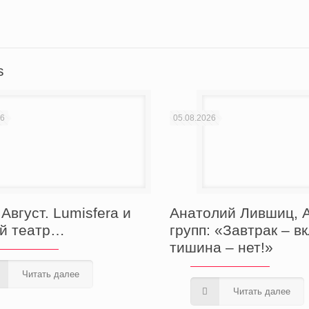
вить
s
26
05.08.2026
Август. Lumisfera и
Анатолий Лившиц, А
й театр…
групп: «Завтрак – в
тишина – нет!»
Читать далее
Читать далее