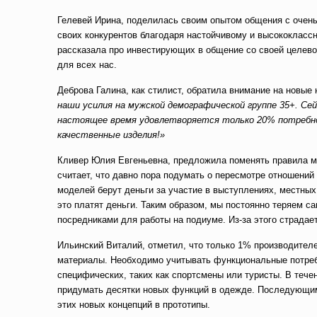
Гелевей Ирина, поделилась своим опытом общения с очен
своих конкурентов благодаря настойчивому и высококласс
рассказала про инвестирующих в общение со своей целево
для всех нас.
Деброва Галина, как стилист, обратила внимание на новые
наши усилия на мужской демографической группе 35+. Се
настоящее время удовлетворяется только 20% потребн
качественные изделия!»
Кливер Юлия Евгеньевна, предложила поменять правила мо
считает, что давно пора подумать о пересмотре отношений
моделей берут деньги за участие в выступлениях, местных
это платят деньги. Таким образом, мы постоянно теряем 
посредниками для работы на подиуме. Из-за этого страда
Ильинский Виталий, отметил, что только 1% производител
материалы. Необходимо учитывать функциональные потребн
специфических, таких как спортсмены или туристы. В теч
придумать десятки новых функций в одежде. Последующим
этих новых концепций в прототипы.