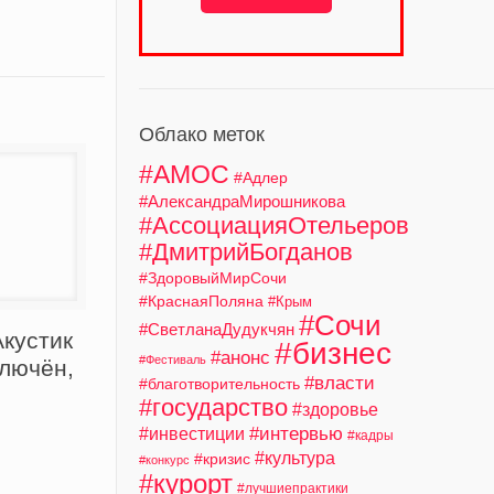
Облако меток
#АМОС
#Адлер
#АлександраМирошникова
#АссоциацияОтельеров
#ДмитрийБогданов
#ЗдоровыйМирСочи
#КраснаяПоляна
#Крым
#Сочи
#СветланаДудукчян
кустик
#бизнес
#анонс
#Фестиваль
ключён,
#власти
#благотворительность
#государство
#здоровье
#интервью
#инвестиции
#кадры
#культура
#кризис
#конкурс
#курорт
#лучшиепрактики