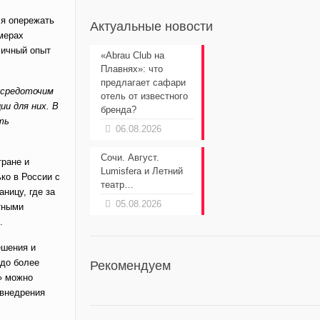
ся опережать
Актуальные новости
мерах
личный опыт
«Abrau Club на
Плавнях»: что
предлагает сафари
осредоточим
отель от известного
и для них. В
бренда?
ть
06.08.2026
Сочи. Август.
тране и
Lumisfera и Летний
ко в России с
театр…
ницу, где за
05.08.2026
тными
.
ешения и
 до более
Рекомендуем
» можно
 внедрения