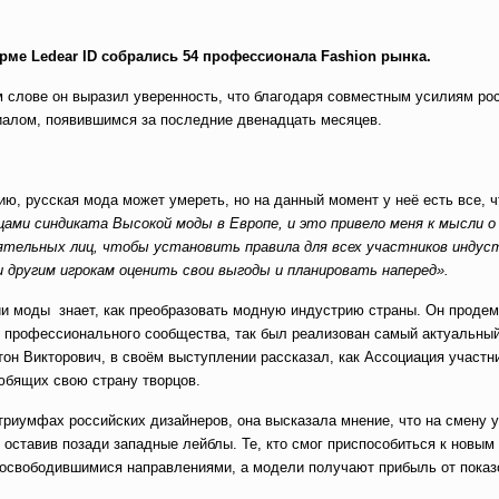
рме Ledear ID собрались 54 профессионала Fashion рынка.
 слове он выразил уверенность, что благодаря совместным усилиям ро
иалом, появившимся за последние двенадцать месяцев.
ю, русская мода может умереть, но на данный момент у неё есть все, 
ами синдиката Высокой моды в Европе, и это привело меня к мысли о
иятельных лиц, чтобы установить правила для всех участников индус
другим игрокам оценить свои выгоды и планировать наперед».
ии моды знает, как преобразовать модную индустрию страны. Он проде
о профессионального сообщества, так был реализован самый актуальный
он Викторович, в своём выступлении рассказал, как Ассоциация участн
юбящих свою страну творцов.
триумфах российских дизайнеров, она высказала мнение, что на смену 
оставив позади западные лейблы. Те, кто смог приспособиться к новым
 освободившимися направлениями, а модели получают прибыль от показ