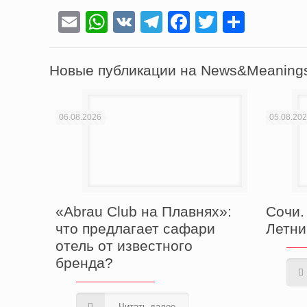
Email
WhatsApp
VK
Telegram
Facebook
Twitter
Отпра
Новые публикации на News&Meaning
06.08.2026
05.08.20
«Abrau Club на Плавнях»:
Сочи. 
что предлагает сафари
Летни
отель от известного
бренда?
Читать далее