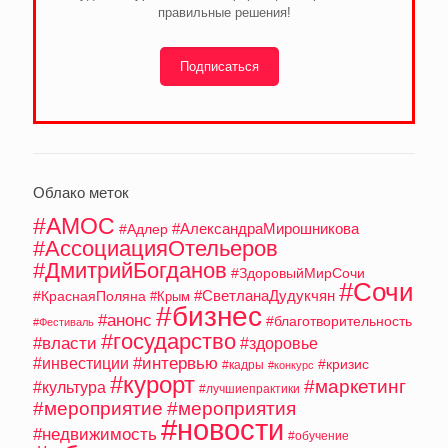
правильные решения!
Подписаться
Облако меток
#АМОС
#АлександраМирошникова
#Адлер
#АссоциацияОтельеров
#ДмитрийБогданов
#ЗдоровыйМирСочи
#Сочи
#СветланаДудукчян
#КраснаяПоляна
#Крым
#бизнес
#анонс
#благотворительность
#Фестиваль
#государство
#власти
#здоровье
#интервью
#инвестиции
#кризис
#кадры
#конкурс
#курорт
#маркетинг
#культура
#лучшиепрактики
#мероприятие
#мероприятия
#новости
#недвижимость
#обучение