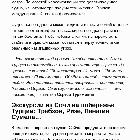
метра. По морской классификации это девятипалубное
судно, из которых три палубы технические. Экипаж
международный, состав формируется.
Судно всепогодное и может ходить и в шести-семибалльный
шторм, но для комфорта пассажиров поездки ограничены
пятью баллами. Чтобы избежать качки, на пароме есть
стабилизаторы. Он может остаться в порту только из-за
реальных навигационных угроз.
– Это логистический прорыв. Чтобы попасть из Сочи в
Турцию на автомобиле, нужно проехать через Грузию, до
границы с которой 130 километров. По морю – 150 миль,
или около 270 километров. Объём вложений – коммерческая
тайна. Это частные средства профильных инвесторов,
без господдержки. Срок окупаемости, как отеля, – семь-
восемь лет,
– отметил
Сергей Туркменян
.
Экскурсии из Сочи на побережье
Турции: Трабзон, Ризе, Панагия
Сумела…
В планах – перевозка грузов. Сейчас продукты, в основном
овощи и фрукты, из Турции приходят в морпорты Туапсе
и Новороссийска. Потом они не сразу поступают в Сочи,