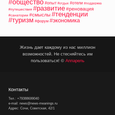
#общество
#опыт
#отели
#отдых
#поддержка
#развитие
#реновация
#путешествия
#тенденции
#смыслы
#санатории
#туризм
#экономика
#форум
Жизнь дает каждому из нас миллион
возможностей. Не стесняйтесь им
пользоваться! ©
Аппарель
Контакты
Тел.: +79388699040
e-mail: news@news-meanings.ru
Адрес: Сочи, Советская, 42/1