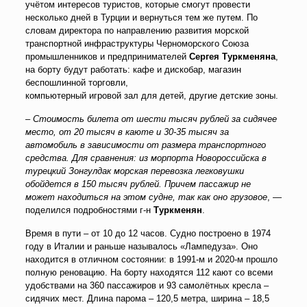
учётом интересов туристов, которые смогут провести
несколько дней в Турции и вернуться тем же путем. По
словам директора по направлению развития морской
транспортной инфраструктуры Черноморского Союза
промышленников и предпринимателей
Сергея Туркменяна
,
на борту будут работать: кафе и дискобар, магазин
беспошлинной торговли,
компьютерный игровой зал для детей, другие детские зоны.
–
Стоимость билета от шести тысяч рублей за сидячее
место, от 20 тысяч в каюте и 30-35 тысяч за
автомобиль в зависимости от размера транспортного
средства. Для сравнения: из морпорта Новороссийска в
турецкий Зонгулдак морская перевозка легковушки
обойдется в 150 тысяч рублей. Причем пассажир не
может находиться на этом судне, так как оно грузовое
, —
поделился подробностями г-н
Туркменян
.
Время в пути – от 10 до 12 часов. Судно построено в 1974
году в Италии и раньше называлось «Лампедуза». Оно
находится в отличном состоянии: в 1991-м и 2020-м прошло
полную реновацию. На борту находятся 112 кают со всеми
удобствами на 360 пассажиров и 93 самолётных кресла –
сидячих мест. Длина парома – 120,5 метра, ширина – 18,5