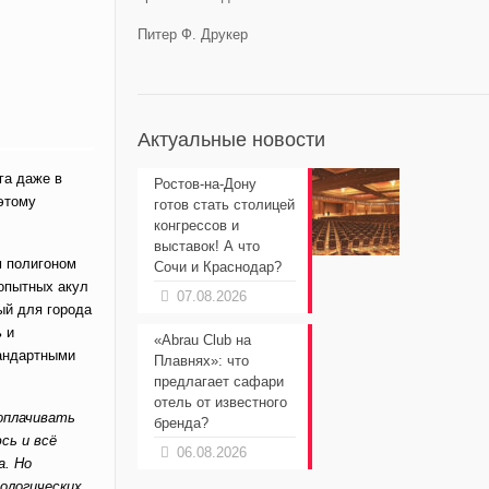
Питер Ф. Друкер
Актуальные новости
га даже в
Ростов-на-Дону
этому
готов стать столицей
конгрессов и
выставок! А что
м полигоном
Сочи и Краснодар?
 опытных акул
07.08.2026
ый для города
 и
«Abrau Club на
тандартными
Плавнях»: что
предлагает сафари
отель от известного
 оплачивать
бренда?
сь и всё
06.08.2026
а. Но
ологических