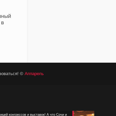
шный
 в
м
зоваться! ©
Аппарель
лицей конгрессов и выставок! А что Сочи и