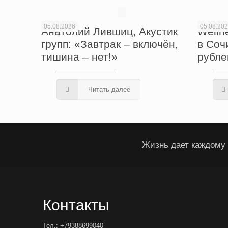
05.08.2026
05.08.20
Анатолий Лившиц, Акустик
Welln
групп: «Завтрак – включён,
в Соч
тишина – нет!»
рубле
Читать далее
Жизнь дает каждому 
Контакты
Тел.: +79388699040