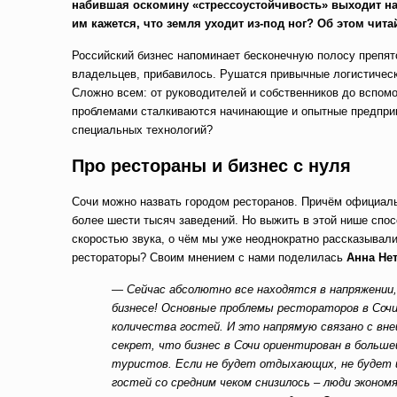
набившая оскомину «стрессоустойчивость» выходит на 
им кажется, что земля уходит из-под ног? Об этом чит
Российский бизнес напоминает бесконечную полосу препятс
владельцев, прибавилось. Рушатся привычные логистическ
Сложно всем: от руководителей и собственников до вспом
проблемами сталкиваются начинающие и опытные предпри
специальных технологий?
Про рестораны и бизнес с нуля
Сочи можно назвать городом ресторанов. Причём официаль
более шести тысяч заведений. Но выжить в этой нише спо
скоростью звука, о чём мы уже неоднократно рассказывали
рестораторы? Своим мнением с нами поделилась
Анна Не
— Сейчас абсолютно все находятся в напряжении
бизнесе!
Основные проблемы рестораторов в Сочи
количества гостей. И это напрямую связано с вн
секрет, что бизнес в Сочи ориентирован в больше
туристов. Если не будет отдыхающих, не будет 
гостей со средним чеком снизилось – люди эконом