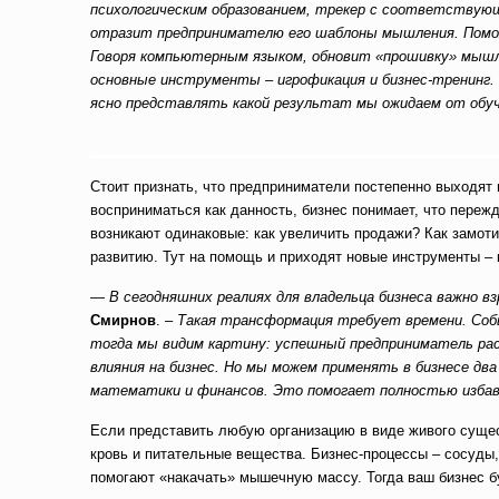
психологическим образованием, трекер с соответствующ
отразит предпринимателю его шаблоны мышления. Помож
Говоря компьютерным языком, обновит «прошивку» мышле
основные инструменты – игрофикация и бизнес-тренинг. 
ясно представлять какой результат мы ожидаем от обу
Стоит признать, что предприниматели постепенно выходят 
восприниматься как данность, бизнес понимает, что переж
возникают одинаковые: как увеличить продажи? Как замот
развитию. Тут на помощь и приходят новые инструменты – 
—
В сегодняшних реалиях для владельца бизнеса важно в
Смирнов
. –
Такая трансформация требует времени. Соб
тогда мы видим картину: успешный предприниматель рас
влияния на бизнес. Но мы можем применять в бизнесе два
математики и финансов. Это помогает полностью избав
Если представить любую организацию в виде живого сущест
кровь и питательные вещества. Бизнес-процессы – сосуды,
помогают «накачать» мышечную массу. Тогда ваш бизнес буд