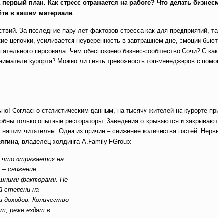
первый план. Как стресс отражается на работе? Что делать бизнес
айте в нашем материале.
твий. За последние пару лет факторов стресса как для предприятий, та
ие цепочки, усиливается неуверенность в завтрашнем дне, эмоции бью
огательного персонала. Чем обеспокоено бизнес-сообщество Сочи? С ка
ниматели курорта? Можно ли снять тревожность топ-менеджеров с пом
но! Согласно статистическим данным, на тысячу жителей на курорте пр
собны только опытные рестораторы. Заведения открываются и закрывают
 нашим читателям. Одна из причин – снижение количества гостей. Нерв
тягина
, владелец холдинга A.Family FGroup:
, что отражается на
 – снижение
ешними факторами. Не
й степени на
и доходов. Количество
ят, реже ездят в