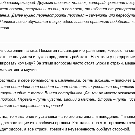
ей квалификацией. Другими словами, человек, который грамотно и ко
ет понять, актуальны ли они, а если нет, то избавит от устаревш
ния. Далее нужно перенастроить персонал – заменить или переобучи
Человек легче обучается в игре, здесь главное правильно подобрать 
чения.
из состояния паники. Несмотря на санкции и ограничения, которые начал
дать не получится и нужно продолжать работать. Но мысли у предприни
ивировать команду? За этими вопросам часто стоят блоки и страхи, ме
консалтинг и коучинг.
зрастить в себе готовность к изменениям, быть гибкими
, – поясняет
Е
ытия последних лет сводят на нет даже самые успешные стратегии 
терян и сбит с толку. Винит сотрудников. Да, мы не можем исключи
 подхода. Первый – путь чувств, эмоций и мыслей. Второй – путь чис
иться от напряжения и тревоги!
ва, то мышление и установки – это его инстинкты и поведение. Финанс
 доставляющие их к рабочим органам. Как влияют на этот организм тре
ет здоров, а все страхи, тревоги и неуверенность обойдут стороной.