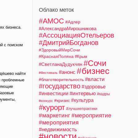
Облако меток
#АМОС
#Адлер
ях бизнеса.
#АлександраМирошникова
#АссоциацияОтельеров
#ДмитрийБогданов
ий с поиском
#ЗдоровыйМирСочи
#КраснаяПоляна
#Крым
#Сочи
#СветланаДудукчян
#бизнес
#анонс
#Фестиваль
 дёшево найти
#власти
#благотворительность
и проблемные
#государство
#здоровье
вляющие
базовые
#интервью
#инвестиции
#кадры
рументы,
#культура
#кризис
#конкурс
#курорт
#лучшиепрактики
#маркетинг
#мероприятие
#мероприятия
#недвижимость
#новости