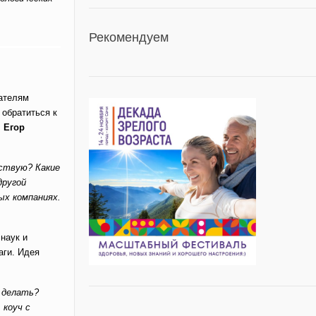
Рекомендуем
мателям
 обратиться к
!
Егор
вствую? Какие
другой
ых компаниях.
наук и
аги. Идея
о делать?
 коуч с