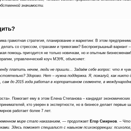
собственной значимости.
едить?
дима грамотная стратегия, планирование и маркетинг. В этом предприни
 делать со стрессом, страхами и тревогами? Беспроигрышный вариант –
акая помощь пригодится не только новичкам, но и опытным бизнесменам
терапии, управленческий коуч МЭУК, объясняет:
енду платить нечем, люди не пришли… Задаём себе вопрос: что я чу
тоятельно? Здорово. Нет – нужна поддержка. Я, пожалуй, как никто 
, сам до 2015 года работал в корпоративном сегменте, в международн
оста». Помогает ему в этом Елена Степанова – кандидат экономических 
ринимателей, кто уверен в экспертности, но в бизнесе делает первые ш
мирнов работает более 7 лет.
ременном мире стало наказанием,
— продолжает
Егор Смирнов
. – Чт
ами. Здесь поможет специалист с навыком психокоррекции: психолог,