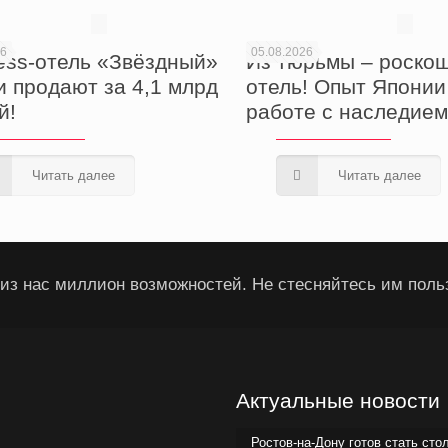
26
05.08.2026
ess-отель «Звёздный»
Из тюрьмы – роско
и продают за 4,1 млрд
отель! Опыт Японии
й!
работе с наследие
Читать далее
Читать далее
из нас миллион возможностей. Не стесняйтесь им поль
Актуальные новости
Ростов-на-Дону готов стать сто