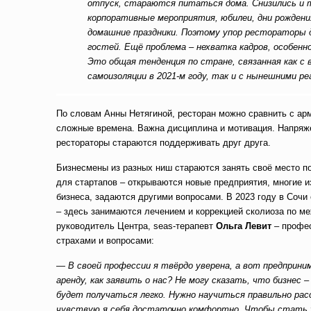
отпуск, стараются питаться дома. Снизились и
корпоративные мероприятия, юбилеи, дни рожден
домашние праздники. Поэтому упор рестораторы
гостей. Ещё проблема – нехватка кадров, особенн
Это общая тенденция по стране, связанная как с 
самоизоляции в 2021-м году, так и с нынешними ре
По словам Анны Нетягиной, ресторан можно сравнить с арм
сложные времена. Важна дисциплина и мотивация. Напряже
рестораторы стараются поддерживать друг друга.
Бизнесмены из разных ниш стараются занять своё место п
для стартапов – открываются новые предприятия, многие и
бизнеса, задаются другими вопросами. В 2023 году в Сочи
– здесь занимаются лечением и коррекцией сколиоза по м
руководитель Центра, seas-терапевт
Ольга Левит
– профес
страхами и вопросами:
— В своей профессии я твёрдо уверена, а вот предприни
аренду, как заявить о нас? Не могу сказать, что бизнес
будет получаться легко. Нужно научиться правильно ра
чувствую я себя достаточно комфортно. Чтобы стать у