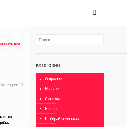
оказать все
Категории
О проекте
Категории
Новости
Смыслы
Бизнес
ться со
Выбирай сочинское
днём,