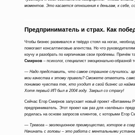
моментов. Это касается отношения к деньгам, к себе, 
Предприниматель и страх. Как поб
Чтобы бизнес развивался и твёрдо стоял на ногах, необхо
помогают консалтинговые агентства. Но что руководителям
коучу и разобрать по кирпичикам свои проблемы. Причём т
Смирнов
– психолог, специалист эмоционально-образной 
— Надо представить, что самое страшное случилось: ар
мои качества к этому привели? Сможете ответить самос
понимаю чувства тех, кто уходит в свой бизнес из найма
Хотя первый ИП был в 2004 году. Закрыл со страху!
Сейчас Егор Смирнов запускает новый проект «Витамины Р
предприниматель. Этот проект как раз для «зелёных» предп
родилась на основе запросов клиентов, с которыми Егор С
—
Тревога – эволюционное преимущество, которое в сов
Начинать с головы – это работа с ментальными установк