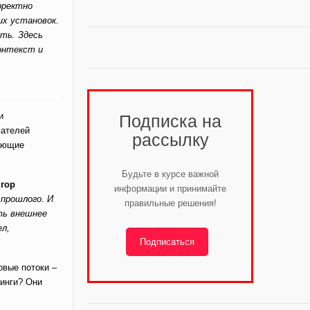
рректно
их установок.
ть. Здесь
контекст и
и
Подписка на
мателей
рассылку
шающие
Будьте в курсе важной
гор
информации и принимайте
прошлого. И
правильные решения!
ть внешнее
ел,
Подписаться
овые потоки –
нинги? Они