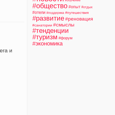
#обучение
#общество
#опыт
#отдых
#отели
#путешествия
#поддержка
#развитие
#реновация
#смыслы
#санатории
#тенденции
#туризм
#форум
#экономика
era и