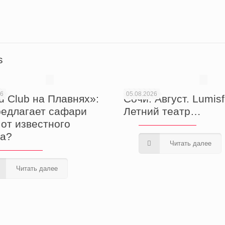
вить
s
26
05.08.2026
u Club на Плавнях»:
Сочи. Август. Lumisf
редлагает сафари
Летний театр…
 от известного
а?
Читать далее
Читать далее