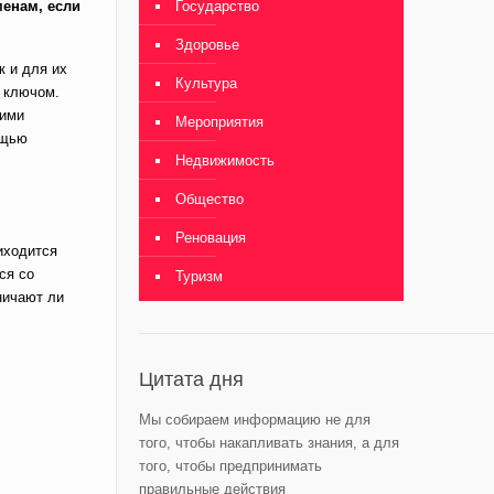
менам, если
Государство
Здоровье
к и для их
Культура
т ключом.
кими
Мероприятия
ощью
Недвижимость
Общество
Реновация
иходится
ся со
Туризм
ничают ли
Цитата дня
Мы собираем информацию не для
того, чтобы накапливать знания, а для
того, чтобы предпринимать
правильные действия