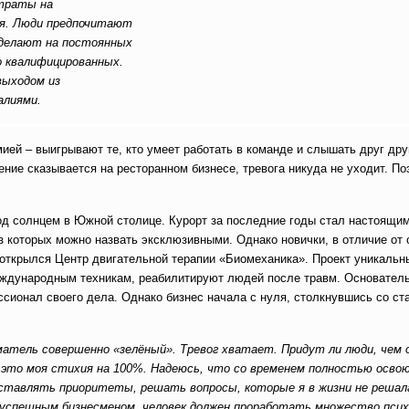
 траты на
ия. Люди предпочитают
 делают на постоянных
о квалифицированных.
выходом из
алиями.
ией – выигрывают те, кто умеет работать в команде и слышать друг дру
ние сказывается на ресторанном бизнесе, тревога никуда не уходит. По
од солнцем в Южной столице. Курорт за последние годы стал настоящи
з которых можно назвать эксклюзивными. Однако новички, в отличие от
 открылся Центр двигательной терапии «Биомеханика». Проект уникальн
еждународным техникам, реабилитируют людей после травм. Основатель
сионал своего дела. Однако бизнес начала с нуля, столкнувшись со с
матель совершенно «зелёный». Тревог хватает. Придут ли люди, чем
 – это моя стихия на 100%. Надеюсь, что со временем полностью освою
сставлять приоритеты, решать вопросы, которые я в жизни не решал
спешным бизнесменом, человек должен проработать множество псих