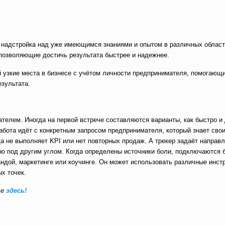
а надстройка над уже имеющимся знаниями и опытом в различных област
позволяющие достичь результата быстрее и надежнее.
й узкие места в бизнесе с учётом личности предпринимателя, помогающ
езультата.
мателем. Иногда на первой встрече составляются варианты, как быстро и
абота идёт с конкретным запросом предпринимателя, который знает сво
да не выполняет KPI или нет повторных продаж. А трекер задаёт напра
ю под другим углом. Когда определены источники боли, подключаются 
андой, маркетинге или коучинге. Он может использовать различные инст
ых точек.
те
здесь!