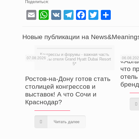
Поделиться:
Email
WhatsApp
VK
Telegram
Facebook
Twitter
Отпра
Новые публикации на News&Meaning
Конгрессы и форумы - важная часть
07.08.2026
06.08.20
работы отеля Grand Hyatt Dubai Resort
«Abra
5*
что п
отель
Ростов-на-Дону готов стать
бренд
столицей конгрессов и
выставок! А что Сочи и
Краснодар?
Читать далее