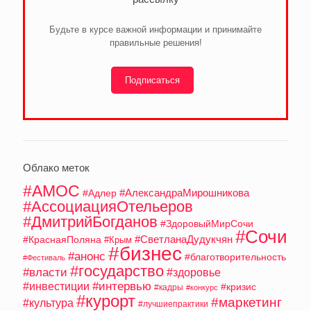
Будьте в курсе важной информации и принимайте
правильные решения!
Подписаться
Облако меток
#АМОС
#АлександраМирошникова
#Адлер
#АссоциацияОтельеров
#ДмитрийБогданов
#ЗдоровыйМирСочи
#Сочи
#СветланаДудукчян
#КраснаяПоляна
#Крым
#бизнес
#анонс
#благотворительность
#Фестиваль
#государство
#власти
#здоровье
#интервью
#инвестиции
#кризис
#кадры
#конкурс
#курорт
#маркетинг
#культура
#лучшиепрактики