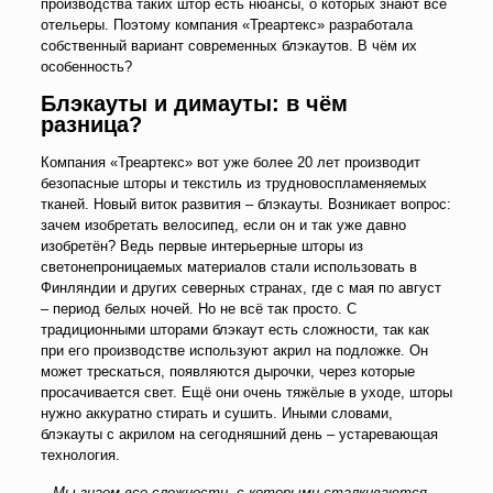
производства таких штор есть нюансы, о которых знают все
отельеры. Поэтому компания «Треартекс» разработала
собственный вариант современных блэкаутов. В чём их
особенность?
Блэкауты и димауты: в чём
разница?
Компания «Треартекс» вот уже более 20 лет производит
безопасные шторы и текстиль из трудновоспламеняемых
тканей. Новый виток развития – блэкауты. Возникает вопрос:
зачем изобретать велосипед, если он и так уже давно
изобретён? Ведь первые интерьерные шторы из
светонепроницаемых материалов стали использовать в
Финляндии и других северных странах, где с мая по август
– период белых ночей. Но не всё так просто. С
традиционными шторами блэкаут есть сложности, так как
при его производстве используют акрил на подложке. Он
может трескаться, появляются дырочки, через которые
просачивается свет. Ещё они очень тяжёлые в уходе, шторы
нужно аккуратно стирать и сушить. Иными словами,
блэкауты с акрилом на сегодняшний день – устаревающая
технология.
–
Мы знаем все сложности, с которыми сталкиваются