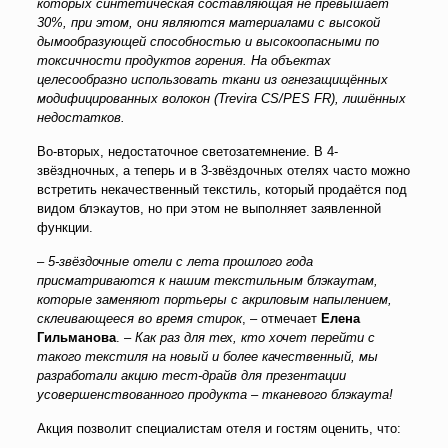
которых синтетическая составляющая не превышает
30%, при этом, они являются материалами с высокой
дымообразующей способностью и высокоопасными по
токсичности продуктов горения. На объектах
целесообразно использовать ткани из огнезащищённых
модифицированных волокон (Trevira CS/PES FR), лишённых
недостатков.
Во-вторых, недостаточное светозатемнение. В 4-
звёздночных, а теперь и в 3-звёздочных отелях часто можно
встретить некачественный текстиль, который продаётся под
видом блэкаутов, но при этом не выполняет заявленной
функции.
–
5-звёздочные отели с лета прошлого года
присматриваются к нашим текстильным блэкаутам,
которые заменяют портьеры с акриловым напылением,
склеивающееся во время стирок
, – отмечает
Елена
Гильманова
. –
Как раз для тех, кто хочет перейти с
такого текстиля на новый и более качественный, мы
разработали акцию тест-драйв для презентации
усовершенствованного продукта – тканевого блэкаута!
Акция позволит специалистам отеля и гостям оценить, что: