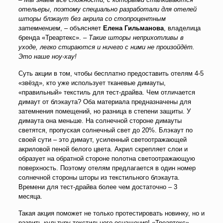
отельеры, поэтому специально разработали для отелей
шторы блэкаут без акрила со стопроцентным
затемнением
, – объясняет
Елена Гильманова
, владелица
бренда «Треартекс». –
Такие шторы неприхотливы в
уходе, легко стираются и ничего с ними не произойдёт.
Это наше ноу-хау!
Суть акции в том, чтобы бесплатно предоставить отелям 4-5
«звёзд», кто уже использует тканевые димауты,
«правильный» текстиль для тест-драйва. Чем отличается
димаут от блэкаута? Оба материала предназначены для
затемнения помещений, но разница в степени защиты. У
димаута она меньше. На солнечной стороне димауты
светятся, пропуская солнечный свет до 20%. Блэкаут по
своей сути – это димаут, усиленный светоотражающей
акриловой пеной белого цвета. Акрил скрепляет слои и
образует на обратной стороне полотна светоотражающую
поверхность. Поэтому отелям предлагается в один номер
солнечной стороны шторы из текстильного блэкаута.
Времени для тест-драйва более чем достаточно – 3
месяца.
Такая акция поможет не только протестировать новинку, но и
развить культуру текстильного оснащения! «Треартекс»