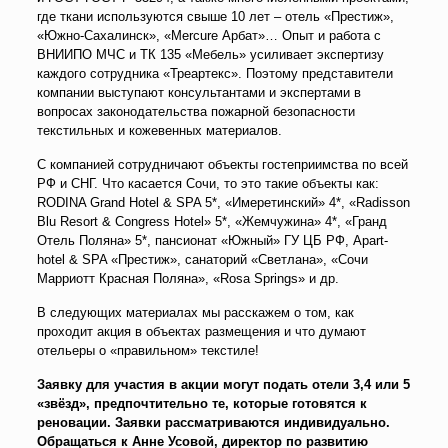
где ткани используются свыше 10 лет – отель «Престиж»,
«Южно-Сахалинск», «Mercure Арбат»… Опыт и работа с
ВНИИПО МЧС и ТК 135 «Мебель» усиливает экспертизу
каждого сотрудника «Треартекс». Поэтому представители
компании выступают консультантами и экспертами в
вопросах законодательства пожарной безопасности
текстильных и кожевенных материалов.
С компанией сотрудничают объекты гостеприимства по всей
РФ и СНГ. Что касается Сочи, то это такие объекты как:
RODINA Grand Hotel & SPA 5*, «Имеретинский» 4*, «Radisson
Blu Resort & Congress Hotel» 5*, «Жемчужина» 4*, «Гранд
Отель Поляна» 5*, пансионат «Южный» ГУ ЦБ РФ, Apart-
hotel & SPA «Престиж», санаторий «Светлана», «Сочи
Марриотт Красная Поляна», «Rosa Springs» и др.
В следующих материалах мы расскажем о том, как
проходит акция в объектах размещения и что думают
отельеры о «правильном» текстиле!
Заявку для участия в акции могут подать отели 3,4 или 5
«звёзд», предпочтительно те, которые готовятся к
реновации. Заявки рассматриваются индивидуально.
Обращаться к Анне Усовой, директор по развитию