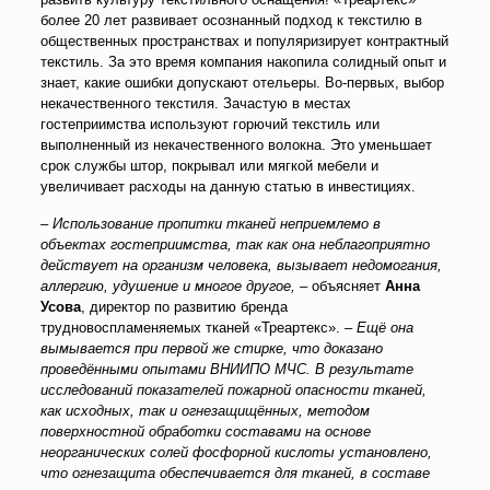
более 20 лет развивает осознанный подход к текстилю в
общественных пространствах и популяризирует контрактный
текстиль. За это время компания накопила солидный опыт и
знает, какие ошибки допускают отельеры. Во-первых, выбор
некачественного текстиля. Зачастую в местах
гостеприимства используют горючий текстиль или
выполненный из некачественного волокна. Это уменьшает
срок службы штор, покрывал или мягкой мебели и
увеличивает расходы на данную статью в инвестициях.
–
Использование пропитки тканей неприемлемо в
объектах гостеприимства, так как она неблагоприятно
действует на организм человека, вызывает недомогания,
аллергию, удушение и многое другое,
– объясняет
Анна
Усова
, директор по развитию бренда
трудновоспламеняемых тканей «Треартекс». –
Ещё она
вымывается при первой же стирке, что доказано
проведёнными опытами ВНИИПО МЧС. В результате
исследований показателей пожарной опасности тканей,
как исходных, так и огнезащищённых, методом
поверхностной обработки составами на основе
неорганических солей фосфорной кислоты установлено,
что огнезащита обеспечивается для тканей, в составе