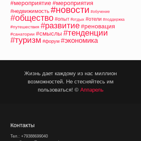
#мероприятие
#мероприятия
#новости
#недвижимость
#обучение
#общество
#опыт
#отели
#отдых
#поддержка
#развитие
#реновация
#путешествия
#тенденции
#смыслы
#санатории
#туризм
#экономика
#форум
Жизнь дает каждому из нас миллион
возможностей. Не стесняйтесь им
пользоваться! ©
Аппарель
Контакты
Тел.: +79388699040