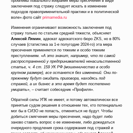
проблемы повального избрания меры пресечения в виде
заключения под стражу следует искать в изменении
подходов правоприменительной практики и в политической
воле».фото сайт
primamedia.ru
Изменения ограничивают возможность заключения под
стражу только по статьям средней тяжести, объясняет
Алексей Лямин
, адвокат адвокатского бюро ZKS, но в 80%
случаев (статистика за 1-е полугодие 2024-го) эта мера
пресечения применяется по тяжким и особо тяжким
преступлениям. «
А это значит, например, что по самой
распространенной у предпринимателей ненасильственной
статье, ч. 4 ст. 159 УК РФ (мошенничество в особо
крупном размере), все останется без изменений. Они по-
прежнему будут ожидать приговора, находясь под
стражей, а их бизнес в это время будет постепенно
умирать
», – считает собеседник «Профиля».
Обратной силы УПК не имеет, и потому автоматически все
принятые судом решения в отношении тех, кто потенциально
мог бы в СИЗО не попасть, отменяться не будут. Чтобы
добиться смягчения меры пресечения, надо будет либо
заново ставить вопрос о ее изменении, либо дожидаться
очередного продления срока содержания под стражей и