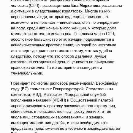
человека (СПЧ) правозащитница
Ева Меркачева
рассказала
о ситуации в следственных изоляторах. Многие из них
переполнены, люди, которых суд еще не признал – а
возможно, и не признает – виновными, спят по очереди или
на полу, среди них «очень много женщин, у которых дома
малолетние дети», отмечала она. По словам члена СПЧ,
абсолютное большинство этих женщин подозреваются в
ненасильственных преступлениях, но порой по несколько
лет «сидят до приговора только потому, что так удобно
следствию, потому что это способ давления, лучше
которого на сегодняшний день еще ничего не придумали
правоохранители». Та же история с инвалидами и
тяжелобольными.
Президент по итогам разговора рекомендовал Верховному
суду (ВС) совместно с Генпрокуратурой, Следственным
комитетом, МВД, Минюстом, Федеральной службой
исполнения наказаний (ФСИН) и Общественной палатой
«проанализировать практику заключения под стражу лиц,
обвиняемых в ненасильственных преступлениях, в том
числе лиц, страдающих заболеваниями, и женщин,
имеющих малолетних детей», и «при необходимости
представить предложения по внесению в законодательство