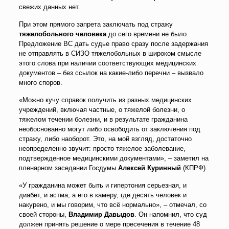
свежих данных нет.
При этом прямого запрета заключать под стражу
тяжелобольного человека
до сего времени не было.
Предложение ВС дать судье право сразу после задержания
не отправлять в СИЗО тяжелобольных в широком смысле
этого слова при наличии соответствующих медицинских
документов – без ссылок на какие-либо перечни – вызвало
много споров.
«Можно кучу справок получить из разных медицинских
учреждений, включая частные, о тяжелой болезни, о
тяжелом течении болезни, и в результате гражданина
необоснованно могут либо освободить от заключения под
стражу, либо наоборот. Это, на мой взгляд, достаточно
неопределенно звучит: просто тяжелое заболевание,
подтвержденное медицинскими документами», – заметил на
пленарном заседании Госдумы
Алексей Куринный
(КПРФ).
«У гражданина может быть и гипертония серьезная, и
диабет, и астма, а его в камеру, где десять человек и
накурено, и мы говорим, что всё нормально», – отмечал, со
своей стороны,
Владимир Давыдов
. Он напомнил, что суд
должен принять решение о мере пресечения в течение 48