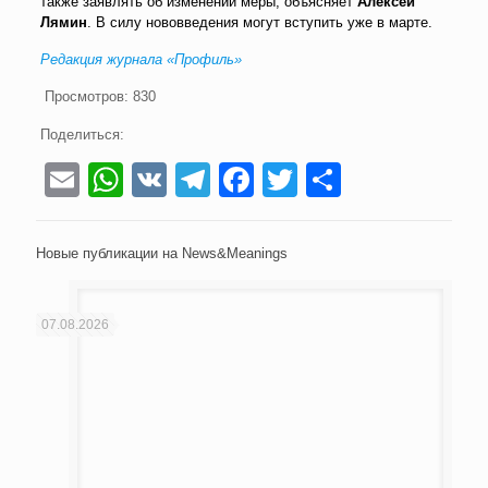
также заявлять об изменении меры, объясняет
Алексей
Лямин
. В силу нововведения могут вступить уже в марте.
Редакция журнала «Профиль»
Просмотров:
830
Поделиться:
Email
WhatsApp
VK
Telegram
Facebook
Twitter
Отправи
Новые публикации на News&Meanings
07.08.2026