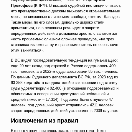
Прокофьев
(КПРФ). В высшей судебной инстанции считают,
что преимущественно должны выбираться ограничительные
меры, не связанные с лишением свободы, ответил Давыдов.
Такие меры, по его словам, довольно широко стали
применяться, но в основном речь идет о запрете
определенных действий и домашнем аресте, с залогом же
«есть проблемы»: слишком сложная процедура, «на трех
страницах изложена, ну и правоприменитель не очень хочет
этим заниматься».
В ВС видят последовательную тенденция на гуманизацию:
еще 20 лет назад под стражей в России содержалось 400
тыс. человек, а в 2022-м суды арестовали 85 тыс. человек.
По данным Судебного департамента ВС РФ, за 2023 год из
93.358 ходатайств следователей о заключении под стражу
суды удовлетворили 82.480 (в отношении подозреваемых и
обвиняемых в совершении преступлений небольшой и
средней тяжести – 17.314). Под залог было отпущено 47
человек, под домашний арест отправились 4211 человек,
запрет определенных действий установлен в 2009 случаях.
Исключения из правил
Второго чтения пришлось ждать полтора года. Текст