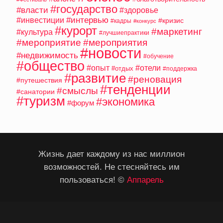
#государство
#власти
#здоровье
#интервью
#инвестиции
#кризис
#кадры
#конкурс
#курорт
#маркетинг
#культура
#лучшиепрактики
#мероприятие
#мероприятия
#новости
#недвижимость
#обучение
#общество
#опыт
#отели
#отдых
#поддержка
#развитие
#реновация
#путешествия
#тенденции
#смыслы
#санатории
#туризм
#экономика
#форум
Жизнь дает каждому из нас миллион
возможностей. Не стесняйтесь им
пользоваться! ©
Аппарель