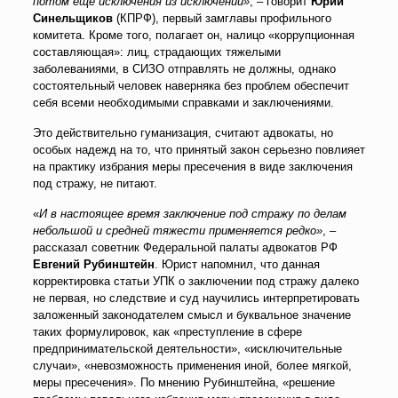
потом еще исключения из исключений»
, – говорит
Юрий
Синельщиков
(КПРФ), первый замглавы профильного
комитета. Кроме того, полагает он, налицо «коррупционная
составляющая»: лиц, страдающих тяжелыми
заболеваниями, в СИЗО отправлять не должны, однако
состоятельный человек наверняка без проблем обеспечит
себя всеми необходимыми справками и заключениями.
Это действительно гуманизация, считают адвокаты, но
особых надежд на то, что принятый закон серьезно повлияет
на практику избрания меры пресечения в виде заключения
под стражу, не питают.
«
И в настоящее время заключение под стражу по делам
небольшой и средней тяжести применяется редко»
, –
рассказал советник Федеральной палаты адвокатов РФ
Евгений Рубинштейн
. Юрист напомнил, что данная
корректировка статьи УПК о заключении под стражу далеко
не первая, но следствие и суд научились интерпретировать
заложенный законодателем смысл и буквальное значение
таких формулировок, как «преступление в сфере
предпринимательской деятельности», «исключительные
случаи», «невозможность применения иной, более мягкой,
меры пресечения». По мнению Рубинштейна, «решение