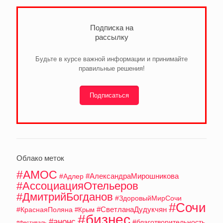
Подписка на
рассылку
Будьте в курсе важной информации и принимайте
правильные решения!
Подписаться
Облако меток
#АМОС
#АлександраМирошникова
#Адлер
#АссоциацияОтельеров
#ДмитрийБогданов
#ЗдоровыйМирСочи
#Сочи
#СветланаДудукчян
#КраснаяПоляна
#Крым
#бизнес
#анонс
#благотворительность
#Фестиваль