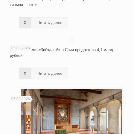
тишина – нет!»
Читать далее
05.08.2026
Wellness-отель «Звёздный» в Сочи продают за 4,1 млрд
рублей!
Читать далее
05.08.2026