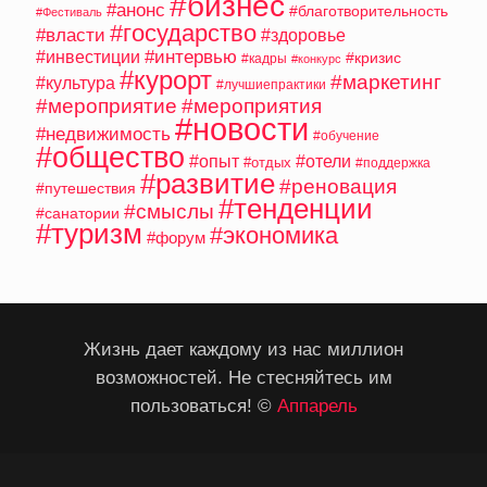
#бизнес
#анонс
#благотворительность
#Фестиваль
#государство
#власти
#здоровье
#интервью
#инвестиции
#кризис
#кадры
#конкурс
#курорт
#маркетинг
#культура
#лучшиепрактики
#мероприятие
#мероприятия
#новости
#недвижимость
#обучение
#общество
#опыт
#отели
#отдых
#поддержка
#развитие
#реновация
#путешествия
#тенденции
#смыслы
#санатории
#туризм
#экономика
#форум
Жизнь дает каждому из нас миллион
возможностей. Не стесняйтесь им
пользоваться! ©
Аппарель