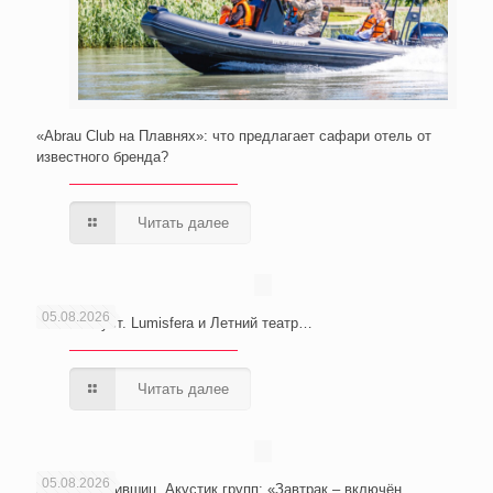
«Abrau Club на Плавнях»: что предлагает сафари отель от
известного бренда?
Читать далее
05.08.2026
Сочи. Август. Lumisfera и Летний театр…
Читать далее
05.08.2026
Анатолий Лившиц, Акустик групп: «Завтрак – включён,