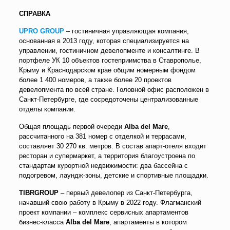
СПРАВКА
UPRO GROUP
–
гостиничная управляющая компания,
основанная в 2013 году, которая специализируется на
управлении, гостиничном девелопменте и консалтинге. В
портфеле УК 10 объектов гостеприимства в Ставрополье,
Крыму и Краснодарском крае общим номерным фондом
более 1 400 номеров, а также более 20 проектов
девелопмента по всей стране. Головной офис расположен в
Санкт-Петербурге, где сосредоточены централизованные
отделы компании.
Общая площадь первой очереди
Alba del Mare
,
рассчитанного на 381 номер с отделкой и террасами,
составляет 30 270 кв. метров. В состав апарт-отеля входит
ресторан и супермаркет, а территория благоустроена по
стандартам курортной недвижимости: два бассейна с
подогревом, лаундж-зоны, детские и спортивные площадки.
TIBRGROUP
–
первый девелопер из Санкт-Петербурга,
начавший свою работу в Крыму в 2022 году. Флагманский
проект компании
–
комплекс сервисных апартаментов
бизнес-класса
Alba del Mare
, апартаменты в котором