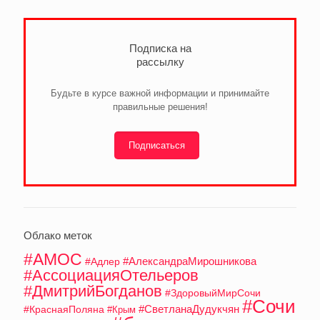
Подписка на
рассылку
Будьте в курсе важной информации и принимайте
правильные решения!
Подписаться
Облако меток
#АМОС
#АлександраМирошникова
#Адлер
#АссоциацияОтельеров
#ДмитрийБогданов
#ЗдоровыйМирСочи
#Сочи
#СветланаДудукчян
#КраснаяПоляна
#Крым