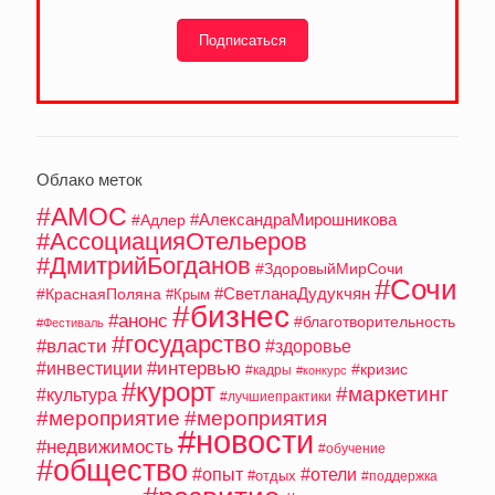
Подписаться
Облако меток
#АМОС
#АлександраМирошникова
#Адлер
#АссоциацияОтельеров
#ДмитрийБогданов
#ЗдоровыйМирСочи
#Сочи
#СветланаДудукчян
#КраснаяПоляна
#Крым
#бизнес
#анонс
#благотворительность
#Фестиваль
#государство
#власти
#здоровье
#интервью
#инвестиции
#кризис
#кадры
#конкурс
#курорт
#маркетинг
#культура
#лучшиепрактики
#мероприятие
#мероприятия
#новости
#недвижимость
#обучение
#общество
#опыт
#отели
#отдых
#поддержка