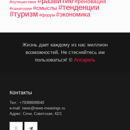
#развитие
#реновация
#путешествия
#тенденции
#смыслы
#санатории
#туризм
#экономика
#форум
Жизнь дает каждому из нас миллион
возможностей. Не стесняйтесь им
пользоваться! ©
Аппарель
Контакты
Тел.: +79388699040
e-mail: news@news-meanings.ru
Адрес: Сочи, Советская, 42/1