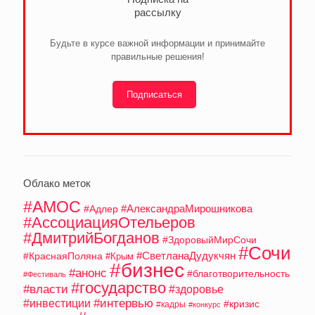
рассылку
Будьте в курсе важной информации и принимайте
правильные решения!
Подписаться
Облако меток
#АМОС
#АлександраМирошникова
#Адлер
#АссоциацияОтельеров
#ДмитрийБогданов
#ЗдоровыйМирСочи
#Сочи
#СветланаДудукчян
#КраснаяПоляна
#Крым
#бизнес
#анонс
#благотворительность
#Фестиваль
#государство
#власти
#здоровье
#интервью
#инвестиции
#кризис
#кадры
#конкурс