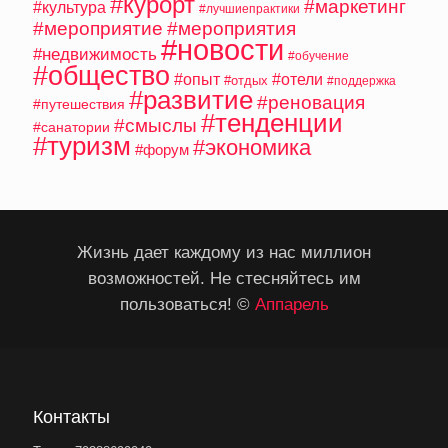
#курорт
#маркетинг
#культура
#лучшиепрактики
#мероприятие
#мероприятия
#новости
#недвижимость
#обучение
#общество
#опыт
#отели
#отдых
#поддержка
#развитие
#реновация
#путешествия
#тенденции
#смыслы
#санатории
#туризм
#экономика
#форум
Жизнь дает каждому из нас миллион
возможностей. Не стесняйтесь им
пользоваться! ©
Аппарель
Контакты