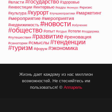
#государство
#власти
#здоровье
#интервью
#инвестиции
#кризис
#кадры
#конкурс
#курорт
#маркетинг
#культура
#лучшиепрактики
#мероприятие
#мероприятия
#новости
#недвижимость
#обучение
#общество
#опыт
#отели
#отдых
#поддержка
#развитие
#реновация
#путешествия
#тенденции
#смыслы
#санатории
#туризм
#экономика
#форум
Жизнь дает каждому из нас миллион
возможностей. Не стесняйтесь им
пользоваться! ©
Аппарель