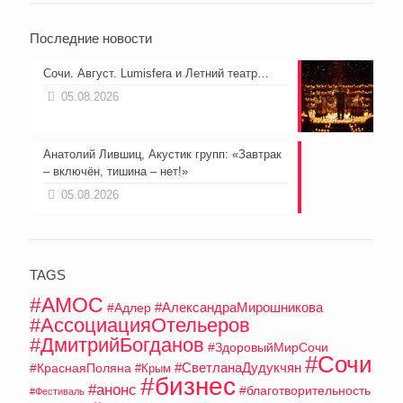
Последние новости
Сочи. Август. Lumisfera и Летний театр…
05.08.2026
Анатолий Лившиц, Акустик групп: «Завтрак
– включён, тишина – нет!»
05.08.2026
TAGS
#АМОС
#АлександраМирошникова
#Адлер
#АссоциацияОтельеров
#ДмитрийБогданов
#ЗдоровыйМирСочи
#Сочи
#СветланаДудукчян
#КраснаяПоляна
#Крым
#бизнес
#анонс
#благотворительность
#Фестиваль