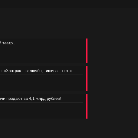
ий театр…
п: «Завтрак – включён, тишина – нет!»
очи продают за 4,1 млрд рублей!