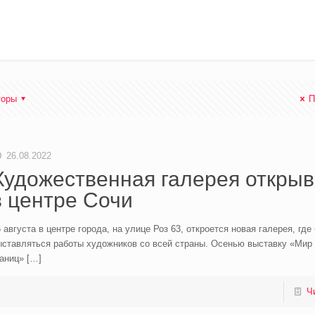
торы
П
26.08.2022
Художественная галерея открыв
в центре Сочи
 августа в центре города, на улице Роз 63, откроется новая галерея, где
ыставляться работы художников со всей страны. Осенью выставку «Мир 
аниц»
[…]
Ч