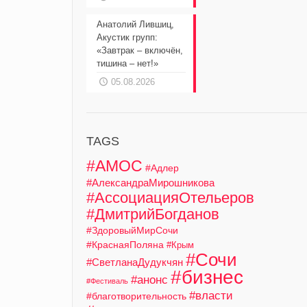
Анатолий Лившиц,
Акустик групп:
«Завтрак – включён,
тишина – нет!»
05.08.2026
TAGS
#АМОС
#Адлер
#АлександраМирошникова
#АссоциацияОтельеров
#ДмитрийБогданов
#ЗдоровыйМирСочи
#КраснаяПоляна
#Крым
#Сочи
#СветланаДудукчян
#бизнес
#анонс
#Фестиваль
#власти
#благотворительность