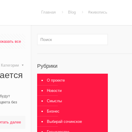
Главная
Blog
#живопись
оказать все
Категории
Рубрики
ается
О проекте
Новости
 будут
Смыслы
цвета без
Бизнес
Выбирай сочинское
итать далее
Государство