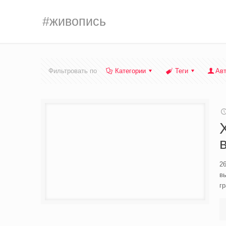
#живопись
Фильтровать по
Категории
Теги
Ав
26
в
гр