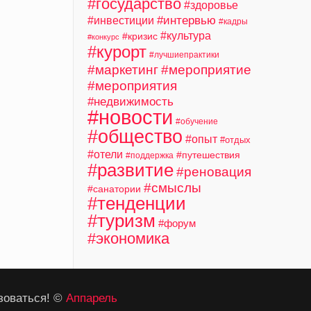
#государство
#здоровье
#интервью
#инвестиции
#кадры
#культура
#кризис
#конкурс
#курорт
#лучшиепрактики
#маркетинг
#мероприятие
#мероприятия
#недвижимость
#новости
#обучение
#общество
#опыт
#отдых
#отели
#путешествия
#поддержка
#развитие
#реновация
#смыслы
#санатории
#тенденции
#туризм
#форум
#экономика
зоваться! ©
Аппарель