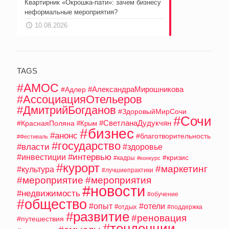
Квартирник «Окрошка-пати»: зачем бизнесу
неформальные мероприятия?
10.08.2026
TAGS
#АМОС
#АлександраМирошникова
#Адлер
#АссоциацияОтельеров
#ДмитрийБогданов
#ЗдоровыйМирСочи
#Сочи
#СветланаДудукчян
#КраснаяПоляна
#Крым
#бизнес
#анонс
#благотворительность
#Фестиваль
#государство
#власти
#здоровье
#интервью
#инвестиции
#кризис
#кадры
#конкурс
#курорт
#маркетинг
#культура
#лучшиепрактики
#мероприятие
#мероприятия
#новости
#недвижимость
#обучение
#общество
#опыт
#отели
#отдых
#поддержка
#развитие
#реновация
#путешествия
#тенденции