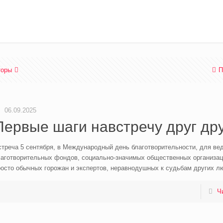
торы
П
06.09.2025
Первые шаги навстречу друг др
стреча 5 сентября, в Международный день благотворительности, для ве
лаготворительных фондов, социально-значимых общественных организац
росто обычных горожан и экспертов, неравнодушных к судьбам других л
Ч