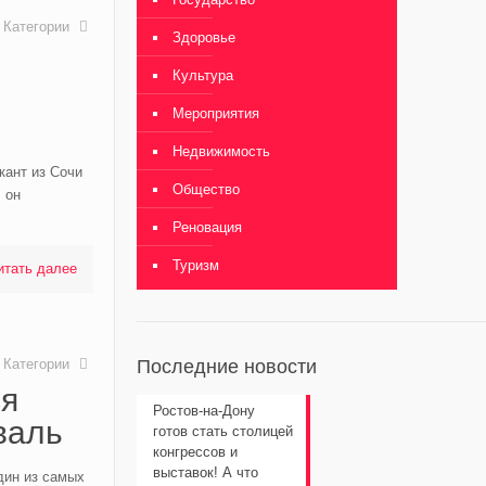
Категории
Здоровье
Культура
Мероприятия
Недвижимость
кант из Сочи
Общество
 он
Реновация
Туризм
итать далее
Категории
Последние новости
ся
Ростов-на-Дону
валь
готов стать столицей
конгрессов и
выставок! А что
дин из самых