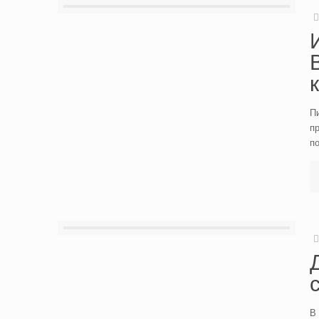
Пи
пр
п
В 