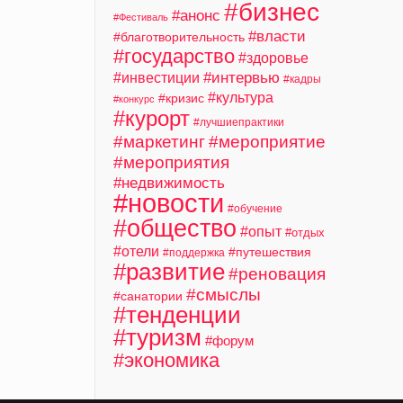
#бизнес
#анонс
#Фестиваль
#власти
#благотворительность
#государство
#здоровье
#интервью
#инвестиции
#кадры
#культура
#кризис
#конкурс
#курорт
#лучшиепрактики
#маркетинг
#мероприятие
#мероприятия
#недвижимость
#новости
#обучение
#общество
#опыт
#отдых
#отели
#путешествия
#поддержка
#развитие
#реновация
#смыслы
#санатории
#тенденции
#туризм
#форум
#экономика