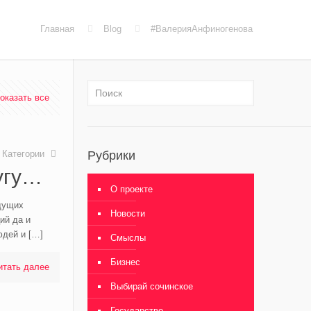
Главная
Blog
#ВалерияАнфиногенова
оказать все
Категории
Рубрики
угу…
О проекте
дущих
Новости
ий да и
юдей и
[…]
Смыслы
Бизнес
итать далее
Выбирай сочинское
Государство