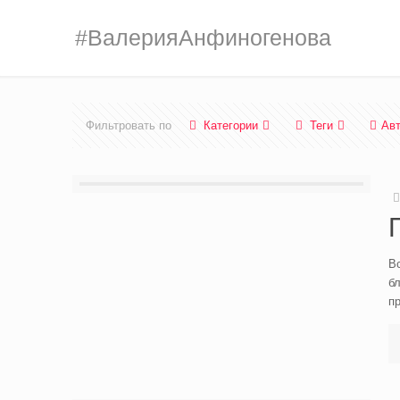
#ВалерияАнфиногенова
Фильтровать по
Категории
Теги
Ав
В
б
п