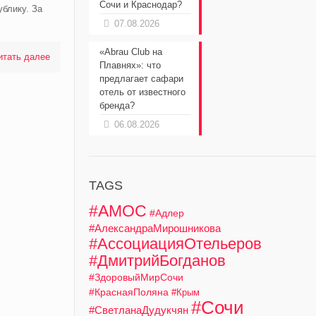
Сочи и Краснодар?
ублику. За
07.08.2026
«Abrau Club на
итать далее
Плавнях»: что
предлагает сафари
отель от известного
бренда?
06.08.2026
TAGS
#АМОС
#Адлер
#АлександраМирошникова
#АссоциацияОтельеров
#ДмитрийБогданов
#ЗдоровыйМирСочи
#КраснаяПоляна
#Крым
#Сочи
#СветланаДудукчян