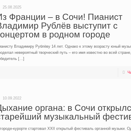
25.08.2025
Из Франции – в Сочи! Пианист
Владимир Рублёв выступит с
концертом в родном городе
анисту Владимиру Рублёву 14 лет. Однако к этому возрасту юный музы
оделал невероятный творческий путь – его имя известно во всей стране,
обедитель
[…]
Ч
10.09.2022
Дыхание органа: в Сочи открыл
старейший музыкальный фести
городе-курорте стартовал XXII открытый фестиваль органной музыки. О