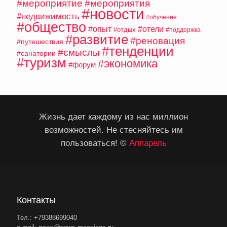
#мероприятие
#мероприятия
#новости
#недвижимость
#обучение
#общество
#опыт
#отели
#отдых
#поддержка
#развитие
#реновация
#путешествия
#тенденции
#смыслы
#санатории
#туризм
#экономика
#форум
Жизнь дает каждому из нас миллион
возможностей. Не стесняйтесь им
пользоваться! ©
Аппарель
Контакты
Тел.: +79388699040