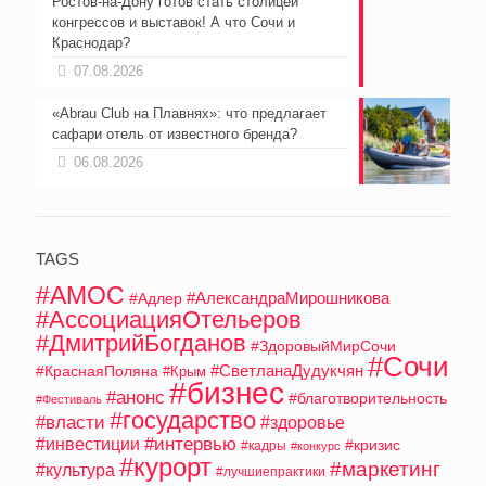
Ростов-на-Дону готов стать столицей
конгрессов и выставок! А что Сочи и
Краснодар?
07.08.2026
«Abrau Club на Плавнях»: что предлагает
сафари отель от известного бренда?
06.08.2026
TAGS
#АМОС
#АлександраМирошникова
#Адлер
#АссоциацияОтельеров
#ДмитрийБогданов
#ЗдоровыйМирСочи
#Сочи
#СветланаДудукчян
#КраснаяПоляна
#Крым
#бизнес
#анонс
#благотворительность
#Фестиваль
#государство
#власти
#здоровье
#интервью
#инвестиции
#кризис
#кадры
#конкурс
#курорт
#маркетинг
#культура
#лучшиепрактики