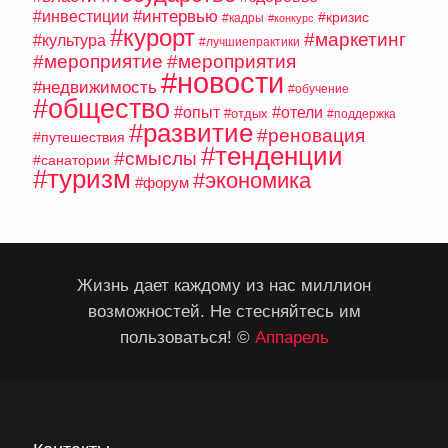
#интервью
#инвестиции
#кризис
#кадры
#конкурс
#курорт
#маркетинг
#культура
#лучшиепрактики
#мероприятие
#мероприятия
#новости
#недвижимость
#обучение
#общество
#опыт
#отели
#отдых
#поддержка
#развитие
#реновация
#путешествия
#тенденции
#смыслы
#санатории
#туризм
#экономика
#форум
Жизнь дает каждому из нас миллион
возможностей. Не стесняйтесь им
пользоваться! ©
Аппарель