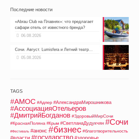
Последние новости
«Abrau Club на Плавнях»: что предлагает
сафари отель от известного бренда?
06.08.2026
Сочи. Август. Lumisfera и Летний театр…
05.08.2026
TAGS
#АМОС
#АлександраМирошникова
#Адлер
#АссоциацияОтельеров
#ДмитрийБогданов
#ЗдоровыйМирСочи
#Сочи
#СветланаДудукчян
#КраснаяПоляна
#Крым
#бизнес
#анонс
#благотворительность
#Фестиваль
#государство
#власти
#здоровье