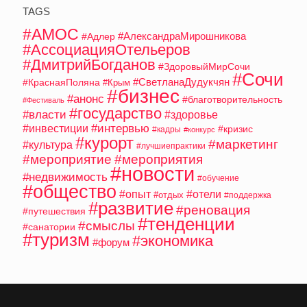
TAGS
#АМОС
#АлександраМирошникова
#Адлер
#АссоциацияОтельеров
#ДмитрийБогданов
#ЗдоровыйМирСочи
#Сочи
#СветланаДудукчян
#КраснаяПоляна
#Крым
#бизнес
#анонс
#благотворительность
#Фестиваль
#государство
#власти
#здоровье
#интервью
#инвестиции
#кризис
#кадры
#конкурс
#курорт
#маркетинг
#культура
#лучшиепрактики
#мероприятие
#мероприятия
#новости
#недвижимость
#обучение
#общество
#опыт
#отели
#отдых
#поддержка
#развитие
#реновация
#путешествия
#тенденции
#смыслы
#санатории
#туризм
#экономика
#форум