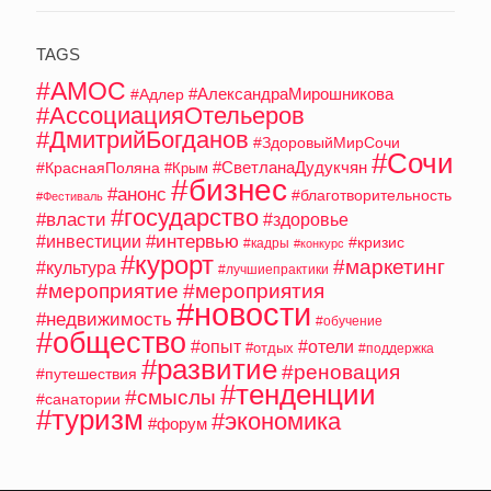
TAGS
#АМОС
#АлександраМирошникова
#Адлер
#АссоциацияОтельеров
#ДмитрийБогданов
#ЗдоровыйМирСочи
#Сочи
#СветланаДудукчян
#КраснаяПоляна
#Крым
#бизнес
#анонс
#благотворительность
#Фестиваль
#государство
#власти
#здоровье
#интервью
#инвестиции
#кризис
#кадры
#конкурс
#курорт
#маркетинг
#культура
#лучшиепрактики
#мероприятие
#мероприятия
#новости
#недвижимость
#обучение
#общество
#опыт
#отели
#отдых
#поддержка
#развитие
#реновация
#путешествия
#тенденции
#смыслы
#санатории
#туризм
#экономика
#форум