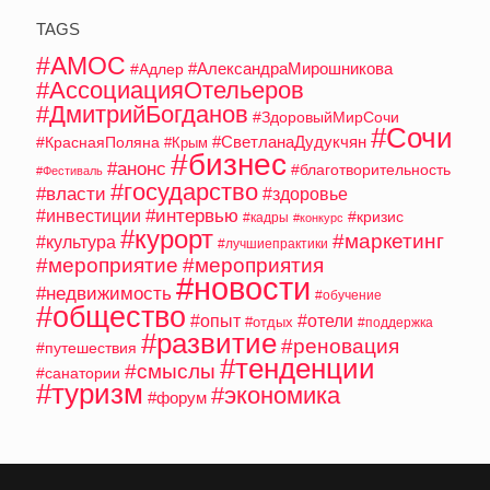
TAGS
#АМОС
#АлександраМирошникова
#Адлер
#АссоциацияОтельеров
#ДмитрийБогданов
#ЗдоровыйМирСочи
#Сочи
#СветланаДудукчян
#КраснаяПоляна
#Крым
#бизнес
#анонс
#благотворительность
#Фестиваль
#государство
#власти
#здоровье
#интервью
#инвестиции
#кризис
#кадры
#конкурс
#курорт
#маркетинг
#культура
#лучшиепрактики
#мероприятие
#мероприятия
#новости
#недвижимость
#обучение
#общество
#опыт
#отели
#отдых
#поддержка
#развитие
#реновация
#путешествия
#тенденции
#смыслы
#санатории
#туризм
#экономика
#форум