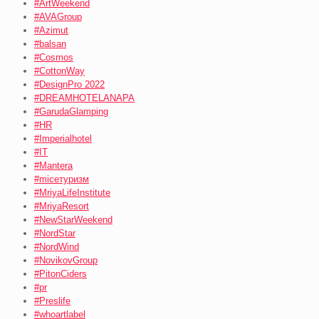
#ArtWeekend
#AVAGroup
#Azimut
#balsan
#Cosmos
#CottonWay
#DesignPro 2022
#DREAMHOTELANAPA
#GarudaGlamping
#HR
#Imperialhotel
#IT
#Mantera
#miceтуризм
#MriyaLifeInstitute
#MriyaResort
#NewStarWeekend
#NordStar
#NordWind
#NovikovGroup
#PitonCiders
#pr
#Preslife
#whoartlabel