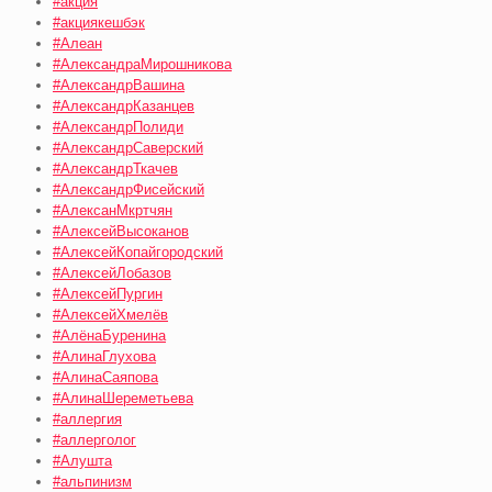
#акция
#акциякешбэк
#Алеан
#АлександраМирошникова
#АлександрВашина
#АлександрКазанцев
#АлександрПолиди
#АлександрСаверский
#АлександрТкачев
#АлександрФисейский
#АлексанМкртчян
#АлексейВысоканов
#АлексейКопайгородский
#АлексейЛобазов
#АлексейПургин
#АлексейХмелёв
#АлёнаБуренина
#АлинаГлухова
#АлинаСаяпова
#АлинаШереметьева
#аллергия
#аллерголог
#Алушта
#альпинизм