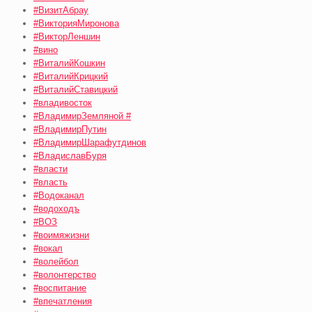
#ВизитАбрау
#ВикторияМиронова
#ВикторЛеншин
#вино
#ВиталийКошкин
#ВиталийКрицкий
#ВиталийСтавицкий
#владивосток
#ВладимирЗемляной #
#ВладимирПутин
#ВладимирШарафутдинов
#ВладиславБуря
#власти
#власть
#Водоканал
#водоходъ
#ВОЗ
#воимяжизни
#вокал
#волейбол
#волонтерство
#воспитание
#впечатления