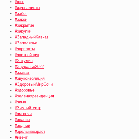
#жкх
#журналисты
#забег
#закон
#закрытие
#закупки
#ЗападныйКавказ
#Заполярье
#зарплаты
#застройщик
#Затулин
#Зауралье2022
#захват
#звукоизоляция
#ЗдоровыйМирСочи
#здоровье
#зеленаярезиденция
#зима
#Зимнийтеатр
#зм-сочи
#знания
#зодчий
#зрелыйвозраст
#ивент