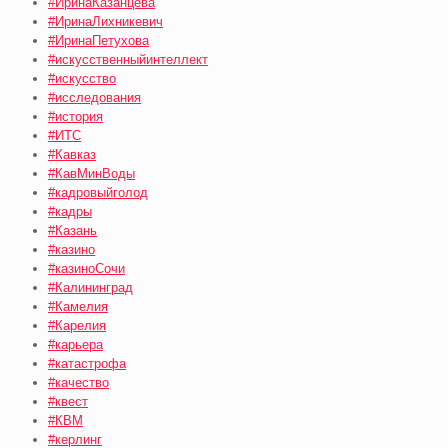
#ИринаКазанцева
#ИринаЛихникевич
#ИринаПетухова
#искусственныйинтеллект
#искусство
#исследования
#история
#ИТС
#Кавказ
#КавМинВоды
#кадровыйголод
#кадры
#Казань
#казино
#казиноСочи
#Калининград
#Камелия
#Карелия
#карьера
#катастрофа
#качество
#квест
#КВМ
#керлинг