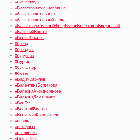
#бизнесклуб
#БлаготворительнаяАкция
#благотворительность
#благотворительный фонд
#БлаготворительныйФондИмениВалентиныБогдановой
#БлижнийВосток
#БорисЮнанов
#бренд
#брендинг
#будущее
#Бургас
#бухгалтер
#бювет
#ВадимЗарипов
#ВалентинаБогданова
#ВалерияАнфиногенова
#ВалерияДомашенко
#ВанГог
#ВеликийБолгар
#ВениаминКондратьев
#веранды
#ветераны
#вечеринка
#Вечныйзов