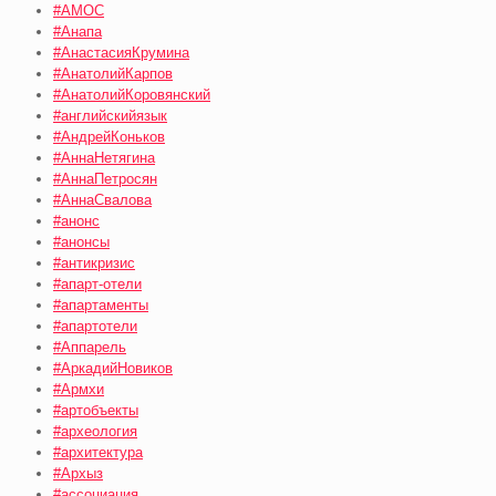
#АМОС
#Анапа
#АнастасияКрумина
#АнатолийКарпов
#АнатолийКоровянский
#английскийязык
#АндрейКоньков
#АннаНетягина
#АннаПетросян
#АннаСвалова
#анонс
#анонсы
#антикризис
#апарт-отели
#апартаменты
#апартотели
#Аппарель
#АркадийНовиков
#Армхи
#артобъекты
#археология
#архитектура
#Архыз
#ассоциация