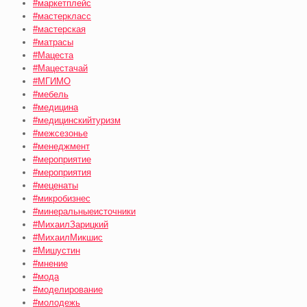
#маркетплейс
#мастеркласс
#мастерская
#матрасы
#Мацеста
#Мацестачай
#МГИМО
#мебель
#медицина
#медицинскийтуризм
#межсезонье
#менеджмент
#мероприятие
#мероприятия
#меценаты
#микробизнес
#минеральныеисточники
#МихаилЗарицкий
#МихаилМикшис
#Мишустин
#мнение
#мода
#моделирование
#молодежь