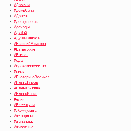
#Домбай
#домвСочи
#Донецк
#доступность
#доходы
#Дубай
#ДушаКавказа
#ЕвгенийМоисеев
#Евпатория
#Египет
#еда
#едакакискусство
#ейск
#ЕкатеринаВеликая
#ЕленаБауэр
#ЕленаЗыкина
#ЕленаКоряк
#елки
#Ессентуки
#Жемчужина
#женщины
#живопись
#животные