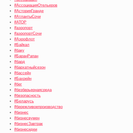
#АссоциацияОтельеров
#АсторияГранде
#АтлантыСочи
#АТОР
#аэропорт
#аэропортСочи
#Аэрофлот
#Байкал
#баку
#БаранРапан
#бард
#бархатныйсезон
#бассейн
#Бахрейн
#бег
#безбврьернаясреда
#безопасность
#Беларусь
#бережливоепроизводство
#бизнес
#бизнесвумен
#бизнесЗавтрак
#бизнесидеи