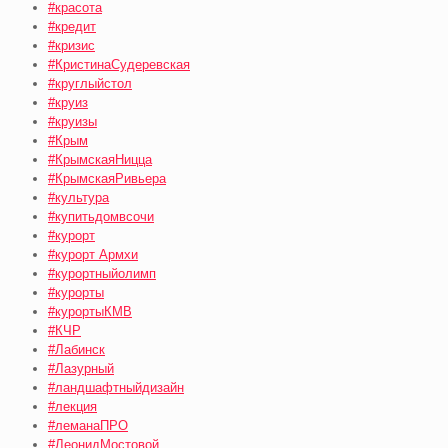
#красота
#кредит
#кризис
#КристинаСудеревская
#круглыйстол
#круиз
#круизы
#Крым
#КрымскаяНицца
#КрымскаяРивьера
#культура
#купитьдомвсочи
#курорт
#курорт Армхи
#курортныйолимп
#курорты
#курортыКМВ
#КЧР
#Лабинск
#Лазурный
#ландшафтныйдизайн
#лекция
#леманаПРО
#ЛеонидМостовой