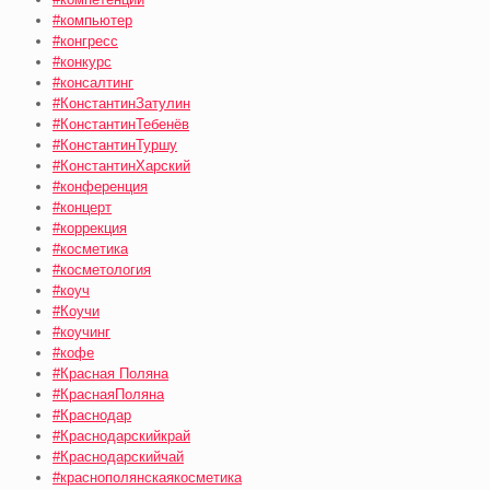
#компьютер
#конгресс
#конкурс
#консалтинг
#КонстантинЗатулин
#КонстантинТебенёв
#КонстантинТуршу
#КонстантинХарский
#конференция
#концерт
#коррекция
#косметика
#косметология
#коуч
#Коучи
#коучинг
#кофе
#Красная Поляна
#КраснаяПоляна
#Краснодар
#Краснодарскийкрай
#Краснодарскийчай
#краснополянскаякосметика