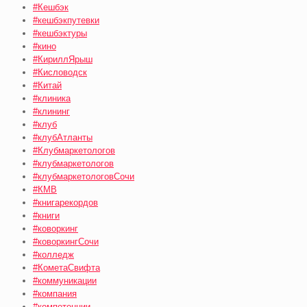
#Кешбэк
#кешбэкпутевки
#кешбэктуры
#кино
#КириллЯрыш
#Кисловодск
#Китай
#клиника
#клининг
#клуб
#клубАтланты
#Клубмаркетологов
#клубмаркетологов
#клубмаркетологовСочи
#КМВ
#книгарекордов
#книги
#коворкинг
#коворкингСочи
#колледж
#КометаСвифта
#коммуникации
#компания
#компетенции