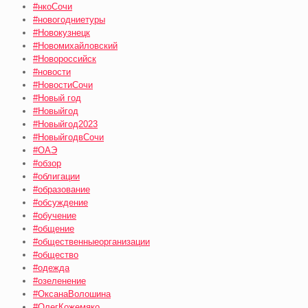
#нкоСочи
#новогодниетуры
#Новокузнецк
#Новомихайловский
#Новороссийск
#новости
#НовостиСочи
#Новый год
#Новыйгод
#Новыйгод2023
#НовыйгодвСочи
#ОАЭ
#обзор
#облигации
#образование
#обсуждение
#обучение
#общение
#общественныеорганизации
#общество
#одежда
#озеленение
#ОксанаВолошина
#ОлегКожемяко