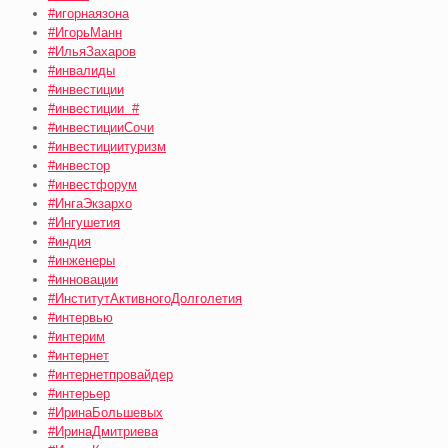
#игорнаязона
#ИгорьМанн
#ИльяЗахаров
#инвалиды
#инвестиции
#инвестиции #
#инвестицииСочи
#инвестициитуризм
#инвестор
#инвестфорум
#ИнгаЭкзархо
#Ингушетия
#индия
#инженеры
#инновации
#ИнститутАктивногоДолголетия
#интервью
#интерим
#интернет
#интернетпровайдер
#интерьер
#ИринаБольшевых
#ИринаДмитриева