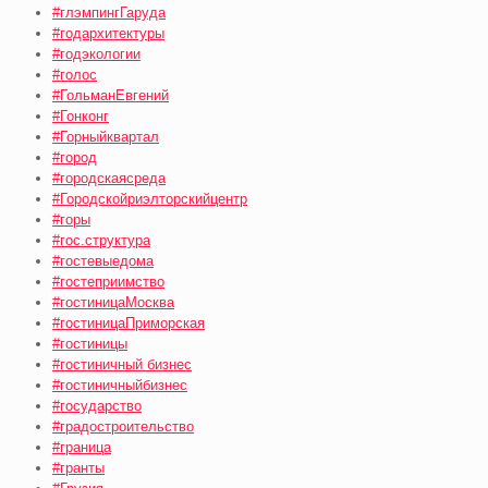
#глэмпингГаруда
#годархитектуры
#годэкологии
#голос
#ГольманЕвгений
#Гонконг
#Горныйквартал
#город
#городскаясреда
#Городскойриэлторскийцентр
#горы
#гос.структура
#гостевыедома
#гостеприимство
#гостиницаМосква
#гостиницаПриморская
#гостиницы
#гостиничный бизнес
#гостиничныйбизнес
#государство
#градостроительство
#граница
#гранты