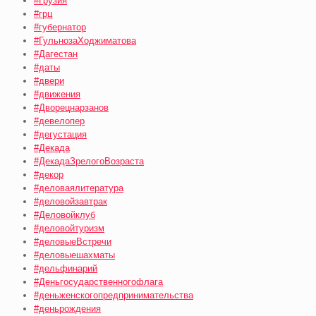
#Грузия
#грц
#губернатор
#ГульнозаХоджиматова
#Дагестан
#даты
#двери
#движения
#Дворецнарзанов
#девелопер
#дегустация
#Декада
#ДекадаЗрелогоВозраста
#декор
#деловаялитература
#деловойзавтрак
#Деловойклуб
#деловойтуризм
#деловыеВстречи
#деловыешахматы
#дельфинарий
#Деньгосударственногофлага
#деньженскогопредпринимательства
#деньрождения