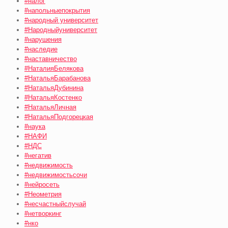
#налог
#напольныепокрытия
#народный университет
#Народныйуниверситет
#нарушения
#наследие
#наставничество
#НаталияБелякова
#НатальяБарабанова
#НатальяДубинина
#НатальяКостенко
#НатальяЛичная
#НатальяПодгорецкая
#наука
#НАФИ
#НДС
#негатив
#недвижимость
#недвижимостьсочи
#нейросеть
#Неометрия
#несчастныйслучай
#нетворкинг
#нко