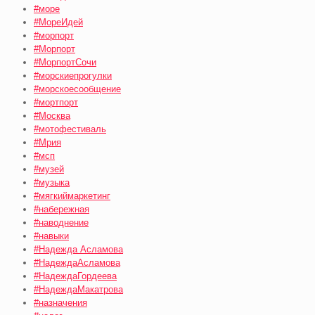
#море
#МореИдей
#морпорт
#Морпорт
#МорпортСочи
#морскиепрогулки
#морскоесообщение
#мортпорт
#Москва
#мотофестиваль
#Мрия
#мсп
#музей
#музыка
#мягкиймаркетинг
#набережная
#наводнение
#навыки
#Надежда Асламова
#НадеждаАсламова
#НадеждаГордеева
#НадеждаМакатрова
#назначения