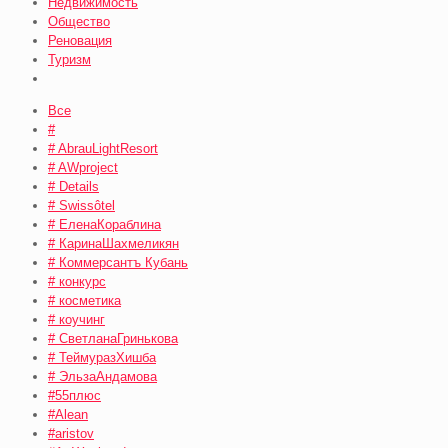
Недвижимость
Общество
Реновация
Туризм
Все
#
# AbrauLightResort
# AWproject
# Details
# Swissôtel
# ЕленаКораблина
# КаринаШахмеликян
# Коммерсантъ Кубань
# конкурс
# косметика
# коучинг
# СветланаГринькова
# ТеймуразХишба
# ЭльзаАндамова
#55плюс
#Alean
#aristov