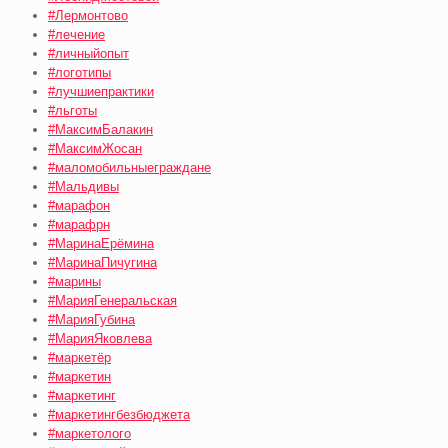
#Лермонтово
#лечение
#личныйопыт
#логотипы
#лучшиепрактики
#льготы
#МаксимБалакин
#МаксимЖосан
#маломобильныеграждане
#Мальдивы
#марафон
#марафрн
#МаринаЕрёмина
#МаринаПичугина
#марины
#МарияГенеральская
#МарияГубина
#МарияЯковлева
#маркетёр
#маркетин
#маркетинг
#маркетингбезбюджета
#маркетолого