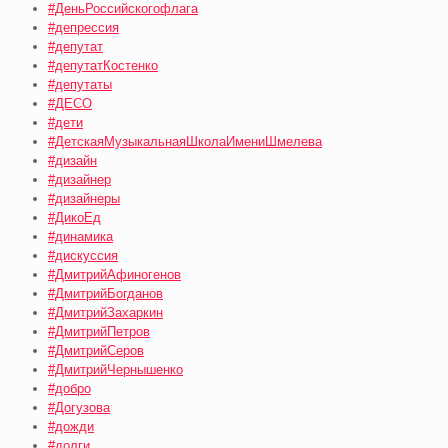
#ДеньРоссийскогофлага
#депрессия
#депутат
#депутатКостенко
#депутаты
#ДЕСО
#дети
#ДетскаяМузыкальнаяШколаИмениШмелева
#дизайн
#дизайнер
#дизайнеры
#ДикоЕд
#динамика
#дискуссия
#ДмитрийАфиногенов
#ДмитрийБогданов
#ДмитрийЗахаркин
#ДмитрийПетров
#ДмитрийСеров
#ДмитрийЧернышенко
#добро
#Догузова
#дожди
#долги