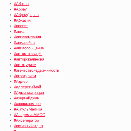
#Абакан
#Абрау
#АбрауДюрсо
#Абхазия
#авария
#авиа
#авиакомпания
#авиарейсы
#авиасообщение
#автоматизация
#авторскаяпесня
#автотуризм
#агентствонедвижимости
#агротуризм
#Адлер
#адлерскийчай
#Администрация
#азербайджан
#азовскоеморе
#АйгульМалика
#АкадемияАМОС
#Акселератор
#активныйотдых