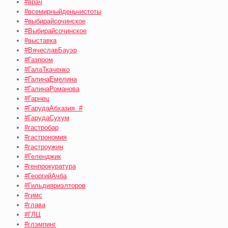
#врач
#всемирныйденьчистоты
#выбирайсочинское
#Выбирайсочинское
#выставка
#ВячеславБауэр
#Газпром
#ГалаТкаченко
#ГалинаЕмелина
#ГалинаРоманова
#Гарнец
#ГарудаАбхазия #
#ГарудаСухум
#гастробар
#гастрономия
#гастроужин
#Геленджик
#генпрокуратура
#ГеоргийАчба
#Гильдияриэлторов
#гимс
#глава
#ГЛЦ
#глэмпинг