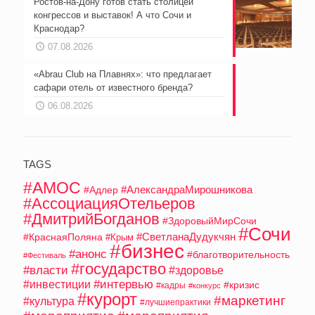
Ростов-на-Дону готов стать столицей
конгрессов и выставок! А что Сочи и
Краснодар?
07.08.2026
«Abrau Club на Плавнях»: что предлагает
сафари отель от известного бренда?
06.08.2026
TAGS
#АМОС
#АлександраМирошникова
#Адлер
#АссоциацияОтельеров
#ДмитрийБогданов
#ЗдоровыйМирСочи
#Сочи
#СветланаДудукчян
#КраснаяПоляна
#Крым
#бизнес
#анонс
#благотворительность
#Фестиваль
#государство
#власти
#здоровье
#интервью
#инвестиции
#кризис
#кадры
#конкурс
#курорт
#маркетинг
#культура
#лучшиепрактики