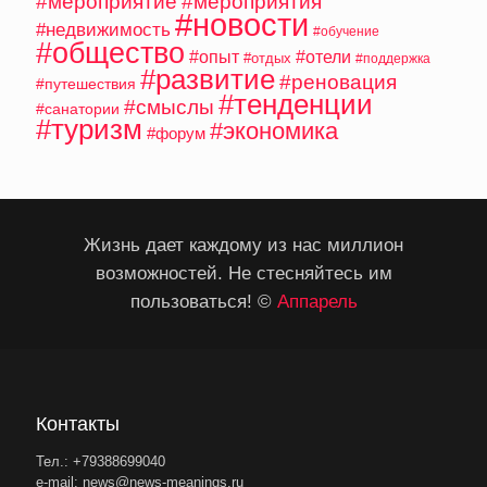
#мероприятие
#мероприятия
#новости
#недвижимость
#обучение
#общество
#опыт
#отели
#отдых
#поддержка
#развитие
#реновация
#путешествия
#тенденции
#смыслы
#санатории
#туризм
#экономика
#форум
Жизнь дает каждому из нас миллион
возможностей. Не стесняйтесь им
пользоваться! ©
Аппарель
Контакты
Тел.: +79388699040
e-mail: news@news-meanings.ru