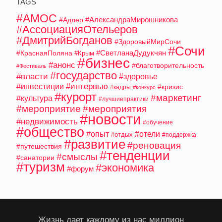
TAGS
#АМОС
#АлександраМирошникова
#Адлер
#АссоциацияОтельеров
#ДмитрийБогданов
#ЗдоровыйМирСочи
#Сочи
#СветланаДудукчян
#КраснаяПоляна
#Крым
#бизнес
#анонс
#благотворительность
#Фестиваль
#государство
#власти
#здоровье
#интервью
#инвестиции
#кризис
#кадры
#конкурс
#курорт
#маркетинг
#культура
#лучшиепрактики
#мероприятие
#мероприятия
#новости
#недвижимость
#обучение
#общество
#опыт
#отели
#отдых
#поддержка
#развитие
#реновация
#путешествия
#тенденции
#смыслы
#санатории
#туризм
#экономика
#форум
Жизнь дает каждому из нас миллион