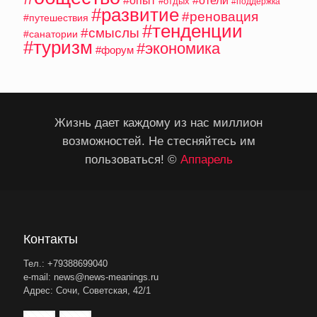
#отели
#отдых
#поддержка
#развитие
#реновация
#путешествия
#тенденции
#смыслы
#санатории
#туризм
#экономика
#форум
Жизнь дает каждому из нас миллион
возможностей. Не стесняйтесь им
пользоваться! ©
Аппарель
Контакты
Тел.: +79388699040
e-mail: news@news-meanings.ru
Адрес: Сочи, Советская, 42/1