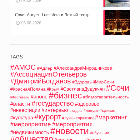
06.08.2026
Сочи. Август. Lumisfera и Летний театр…
05.08.2026
TAGS
#АМОС
#АлександраМирошникова
#Адлер
#АссоциацияОтельеров
#ДмитрийБогданов
#ЗдоровыйМирСочи
#Сочи
#СветланаДудукчян
#КраснаяПоляна
#Крым
#бизнес
#анонс
#благотворительность
#Фестиваль
#государство
#власти
#здоровье
#интервью
#инвестиции
#кризис
#кадры
#конкурс
#курорт
#маркетинг
#культура
#лучшиепрактики
#мероприятие
#мероприятия
#новости
#недвижимость
#обучение
#общество
#опыт