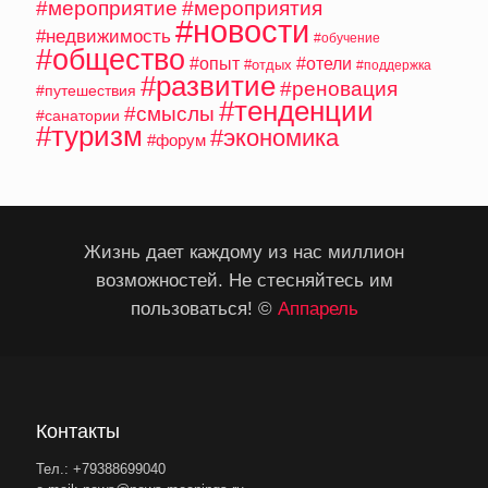
#мероприятие
#мероприятия
#новости
#недвижимость
#обучение
#общество
#опыт
#отели
#отдых
#поддержка
#развитие
#реновация
#путешествия
#тенденции
#смыслы
#санатории
#туризм
#экономика
#форум
Жизнь дает каждому из нас миллион
возможностей. Не стесняйтесь им
пользоваться! ©
Аппарель
Контакты
Тел.: +79388699040