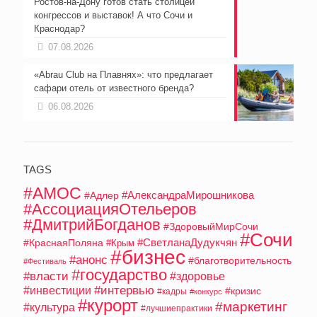
Ростов-на-Дону готов стать столицей
конгрессов и выставок! А что Сочи и
Краснодар?
07.08.2026
«Abrau Club на Плавнях»: что предлагает
сафари отель от известного бренда?
06.08.2026
TAGS
#АМОС
#АлександраМирошникова
#Адлер
#АссоциацияОтельеров
#ДмитрийБогданов
#ЗдоровыйМирСочи
#Сочи
#СветланаДудукчян
#КраснаяПоляна
#Крым
#бизнес
#анонс
#благотворительность
#Фестиваль
#государство
#власти
#здоровье
#интервью
#инвестиции
#кризис
#кадры
#конкурс
#курорт
#маркетинг
#культура
#лучшиепрактики