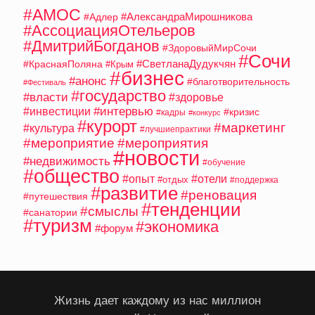
#АМОС
#АлександраМирошникова
#Адлер
#АссоциацияОтельеров
#ДмитрийБогданов
#ЗдоровыйМирСочи
#Сочи
#СветланаДудукчян
#КраснаяПоляна
#Крым
#бизнес
#анонс
#благотворительность
#Фестиваль
#государство
#власти
#здоровье
#интервью
#инвестиции
#кризис
#кадры
#конкурс
#курорт
#маркетинг
#культура
#лучшиепрактики
#мероприятие
#мероприятия
#новости
#недвижимость
#обучение
#общество
#опыт
#отели
#отдых
#поддержка
#развитие
#реновация
#путешествия
#тенденции
#смыслы
#санатории
#туризм
#экономика
#форум
Жизнь дает каждому из нас миллион