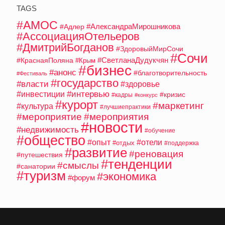
TAGS
#АМОС
#АлександраМирошникова
#Адлер
#АссоциацияОтельеров
#ДмитрийБогданов
#ЗдоровыйМирСочи
#Сочи
#СветланаДудукчян
#КраснаяПоляна
#Крым
#бизнес
#анонс
#благотворительность
#Фестиваль
#государство
#власти
#здоровье
#интервью
#инвестиции
#кризис
#кадры
#конкурс
#курорт
#маркетинг
#культура
#лучшиепрактики
#мероприятие
#мероприятия
#новости
#недвижимость
#обучение
#общество
#опыт
#отели
#отдых
#поддержка
#развитие
#реновация
#путешествия
#тенденции
#смыслы
#санатории
#туризм
#экономика
#форум