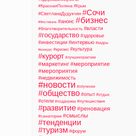
#КраснаяПоляна
#Крым
#Сочи
#СветланаДудукчян
#бизнес
#анонс
#Фестиваль
#власти
#благотворительность
#государство
#здоровье
#интервью
#инвестиции
#кадры
#культура
#кризис
#конкурс
#курорт
#лучшиепрактики
#маркетинг
#мероприятие
#мероприятия
#недвижимость
#новости
#обучение
#общество
#опыт
#отдых
#отели
#путешествия
#поддержка
#развитие
#реновация
#смыслы
#санатории
#тенденции
#туризм
#форум