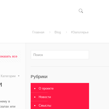
Главная
Blog
#Заполярье
оказать все
Категории
Рубрики
и
О проекте
Новости
жнему в
Смыслы
кзалах или