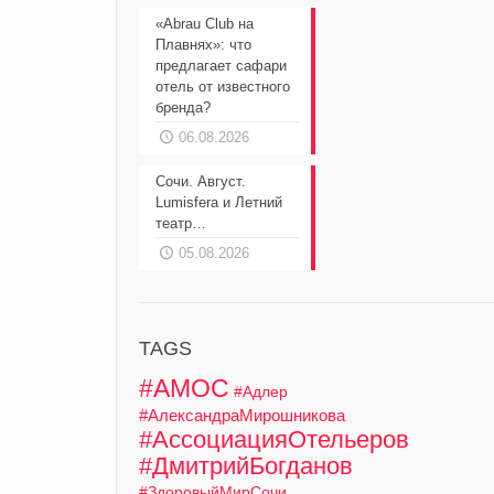
«Abrau Club на
Плавнях»: что
предлагает сафари
отель от известного
бренда?
06.08.2026
Сочи. Август.
Lumisfera и Летний
театр…
05.08.2026
TAGS
#АМОС
#Адлер
#АлександраМирошникова
#АссоциацияОтельеров
#ДмитрийБогданов
#ЗдоровыйМирСочи