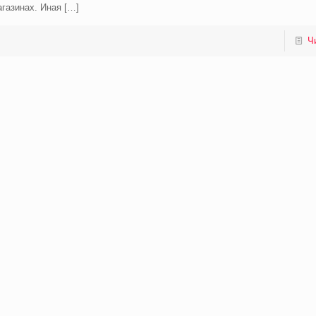
газинах. Иная
[…]
Ч