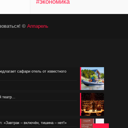
#экономика
зоваться! ©
Аппарель
редлагает сафари отель от известного
ий театр…
п: «Завтрак – включён, тишина – нет!»