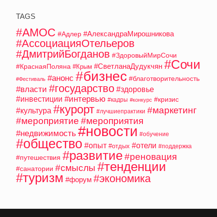
TAGS
#АМОС
#АлександраМирошникова
#Адлер
#АссоциацияОтельеров
#ДмитрийБогданов
#ЗдоровыйМирСочи
#Сочи
#СветланаДудукчян
#КраснаяПоляна
#Крым
#бизнес
#анонс
#благотворительность
#Фестиваль
#государство
#власти
#здоровье
#интервью
#инвестиции
#кризис
#кадры
#конкурс
#курорт
#маркетинг
#культура
#лучшиепрактики
#мероприятие
#мероприятия
#новости
#недвижимость
#обучение
#общество
#опыт
#отели
#отдых
#поддержка
#развитие
#реновация
#путешествия
#тенденции
#смыслы
#санатории
#туризм
#экономика
#форум