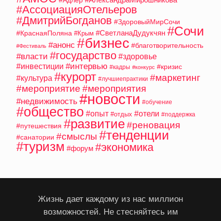
#АссоциацияОтельеров
#ДмитрийБогданов
#ЗдоровыйМирСочи
#Сочи
#СветланаДудукчян
#КраснаяПоляна
#Крым
#бизнес
#анонс
#благотворительность
#Фестиваль
#государство
#власти
#здоровье
#интервью
#инвестиции
#кризис
#кадры
#конкурс
#курорт
#маркетинг
#культура
#лучшиепрактики
#мероприятие
#мероприятия
#новости
#недвижимость
#обучение
#общество
#опыт
#отели
#отдых
#поддержка
#развитие
#реновация
#путешествия
#тенденции
#смыслы
#санатории
#туризм
#экономика
#форум
Жизнь дает каждому из нас миллион
возможностей. Не стесняйтесь им