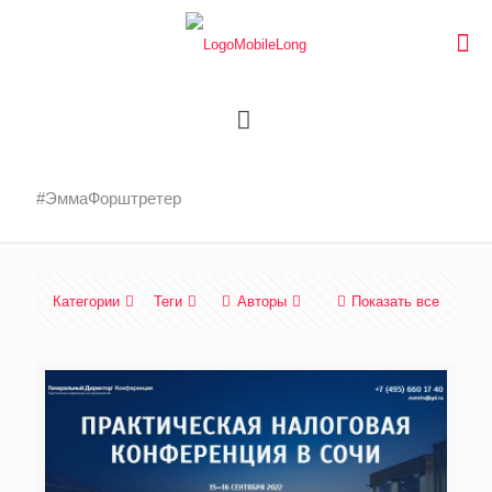
#ЭммаФорштретер
Категории
Теги
Авторы
Показать все